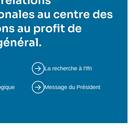
 relations
onales au centre des
ns au profit de
 général.
La recherche à l'Ifri
ogique
Message du Président