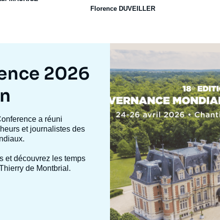
Florence DUVEILLER
Image
mis
en
rence 2026
avant
on
Conference a réuni
heurs et journalistes des
ndiaux.
s et découvrez les temps
Thierry de Montbrial.