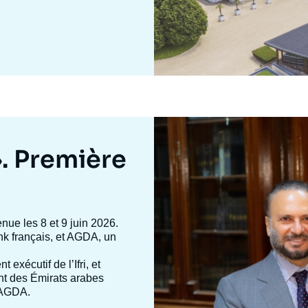
Image
mis
en
». Première
avant
enue les 8 et 9 juin 2026.
 tank français, et AGDA, un
nt exécutif de l’Ifri, et
ent des Émirats arabes
d’AGDA.