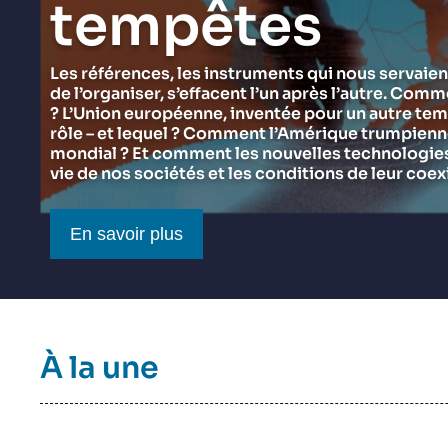
tempêtes
du Ramses 2027
Think tank : notre définition
Proche-Orient
Jeudi 17 septembre 2026 17:30
Partenariats et réseaux
Intelligence artificielle
Les références, les instruments qui nous servaien
de l’organiser, s’effacent l’un après l’autre. Comm
Nous soutenir en tant que professionnel
Guerre en Ukraine
? L’Union européenne, inventée pour un autre tem
OTAN
rôle – et lequel ? Comment l’Amérique trumpienne 
mondial ? Et comment les nouvelles technologies 
vie de nos sociétés et les conditions de leur coex
Bouton CTA
En savoir plus
Titre
À la une
bloc
à