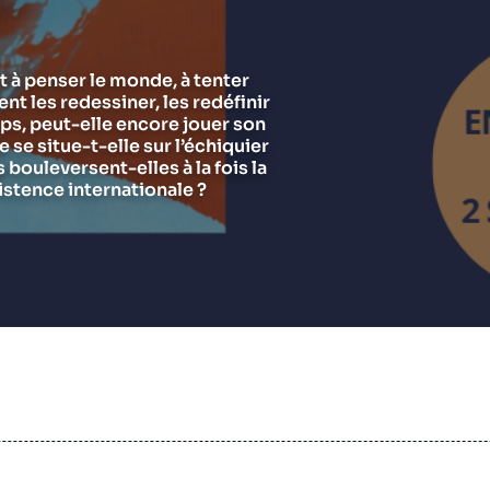
Chercheurs
Asie et Indo-Pacifique
E
G
Ramses
Europe
R
S
t à penser le monde, à tenter
ent les redessiner, les redéfinir
Politique étrangère
Russie - Eurasie
D
T
ps, peut-elle encore jouer son
Podcast
Afrique du Nord et Moyen-Orient
se situe-t-elle sur l’échiquier
bouleversent-elles à la fois la
istence internationale ?