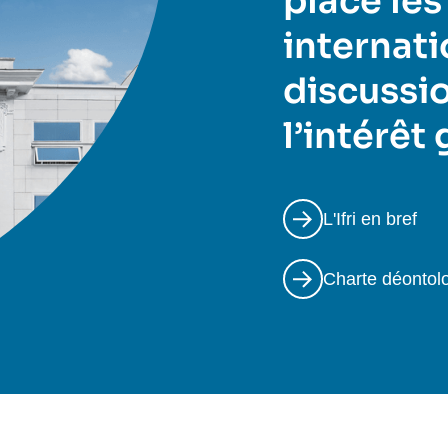
place les
internati
discussio
l’intérêt
L'Ifri en bref
Charte déontol