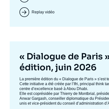
Replay vidéo
Titre
« Dialogue de Paris 
mis
édition, juin 2026
en
Texte
La première édition du
« Dialogue de Paris »
s’est t
accroche
Cette initiative a été créée par l’Ifri, principal think
avant
centre d’excellence basé à Abou Dhabi.
Elle est coprésidée par
Thierry de Montbrial
, préside
Anwar Gargash
, conseiller diplomatique du Présid
unis et vice-président du conseil d’administration 