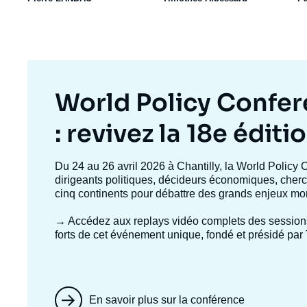
Titre
World Policy Confe
mis
: revivez la 18e éditi
en
Texte
Du 24 au 26 avril 2026 à Chantilly, la World Policy 
accroche
dirigeants politiques, décideurs économiques, cherc
avant
cinq continents pour débattre des grands enjeux mo
→ Accédez aux replays vidéo complets
des session
forts de cet événement unique, fondé et présidé par 
En savoir plus sur la conférence