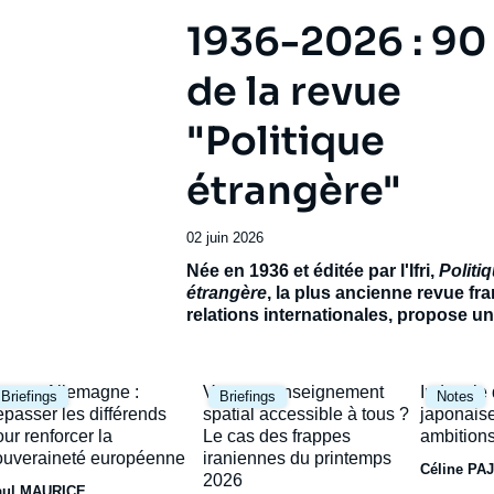
1936-2026 : 90
de la revue
"Politique
étrangère"
Date
02 juin 2026
de
Accroche
Née en 1936 et éditée par l'Ifri,
Politi
publication
étrangère
, la plus ancienne revue fr
relations internationales, propose 
exceptionnel pour célébrer son 90e
anniversaire.
Réunissant de prestigie
contributeurs français et étrangers, ce
mage
Image
Image
rance-Allemagne :
Vers un renseignement
Industrie
Briefings
Briefings
Notes
ambitionne de dresser le panorama d’
rincipale
principale
principal
épasser les différends
spatial accessible à tous ?
japonaise
incertain et de ses avenirs possibles.
our renforcer la
Le cas des frappes
ambitions
ouveraineté européenne
iraniennes du printemps
Céline PA
2026
aul MAURICE