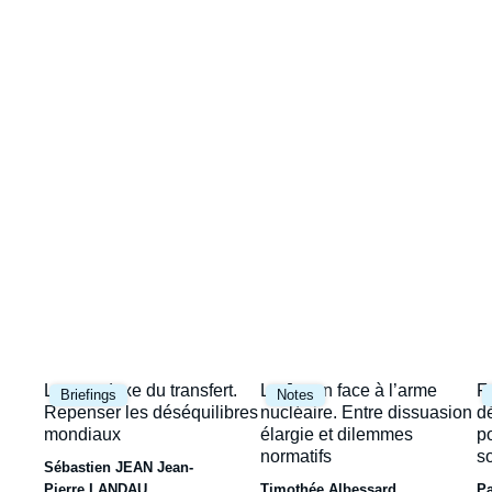
Image
la
de
couverture
une
de
la
publication
Image
Image
I
Le paradoxe du transfert.
Le Japon face à l’arme
F
Briefings
Notes
principale
principale
p
Repenser les déséquilibres
nucléaire. Entre dissuasion
d
mondiaux
élargie et dilemmes
p
normatifs
s
Sébastien JEAN
Jean-
Pierre LANDAU
Timothée Albessard
P