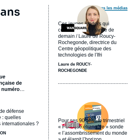
Image
 ans
Dans les médias
principale
médiatique
Ces jeunes leaders qui
Logo
construisent la France de
demain / Laure de Roucy-
Rochegonde, directrice du
Centre géopolitique des
technologies de l'Ifri
Laure de ROUCY-
ROCHEGONDE
que
ançaise de
un numéro
ux
Image
 numéro
principale
 de défense
un monde
médiatique
e
 : quelles
Pour ses 90 ans , le trimestriel
Logo
 internationales ?
« Politique étrangère » sonde
« l’assombrissement du monde
JON
» et élargit l’horizon