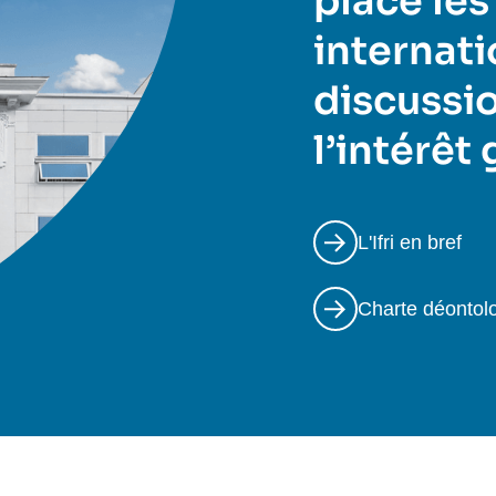
place les
internati
discussio
l’intérêt
L'Ifri en bref
Charte déontol