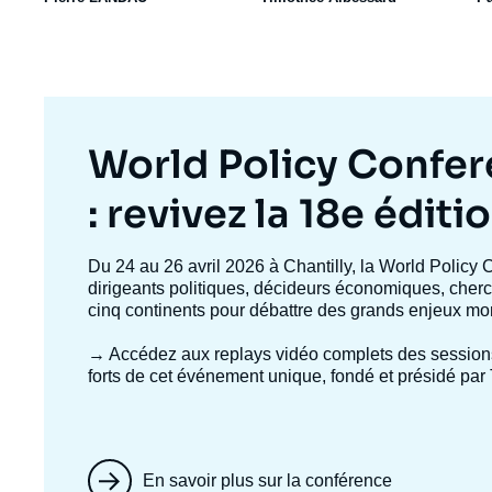
Titre
World Policy Confe
mis
: revivez la 18e éditi
en
Texte
Du 24 au 26 avril 2026 à Chantilly, la World Policy 
accroche
dirigeants politiques, décideurs économiques, cherc
avant
cinq continents pour débattre des grands enjeux mo
→ Accédez aux replays vidéo complets
des session
forts de cet événement unique, fondé et présidé par 
En savoir plus sur la conférence