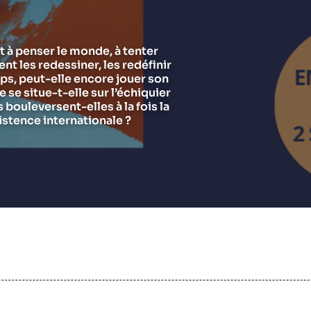
Chercheurs
Asie et Indo-Pacifique
E
G
Ramses
Europe
R
S
t à penser le monde, à tenter
ent les redessiner, les redéfinir
Politique étrangère
Russie - Eurasie
D
T
ps, peut-elle encore jouer son
Podcast
Afrique du Nord et Moyen-Orient
se situe-t-elle sur l’échiquier
bouleversent-elles à la fois la
istence internationale ?