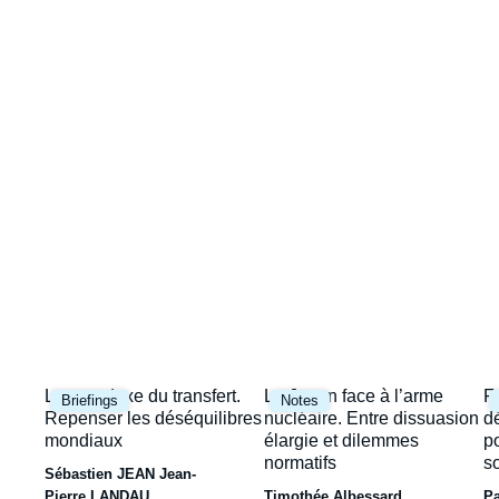
Image
la
de
couverture
une
de
la
publication
Image
Image
I
Le paradoxe du transfert.
Le Japon face à l’arme
F
Briefings
Notes
principale
principale
p
Repenser les déséquilibres
nucléaire. Entre dissuasion
d
mondiaux
élargie et dilemmes
p
normatifs
s
Sébastien JEAN
Jean-
Pierre LANDAU
Timothée Albessard
P