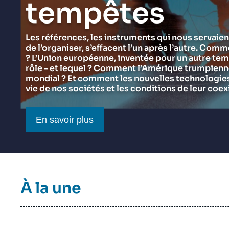
tempêtes
du Ramses 2027
Think tank : notre définition
Proche-Orient
Jeudi 17 septembre 2026 17:30
Partenariats et réseaux
Intelligence artificielle
Les références, les instruments qui nous servaien
de l’organiser, s’effacent l’un après l’autre. Comm
Nous soutenir en tant que professionnel
Guerre en Ukraine
? L’Union européenne, inventée pour un autre tem
OTAN
rôle – et lequel ? Comment l’Amérique trumpienne 
mondial ? Et comment les nouvelles technologies 
vie de nos sociétés et les conditions de leur coex
Bouton CTA
En savoir plus
Titre
À la une
bloc
à