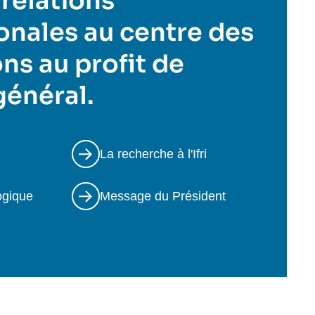
 relations
onales au centre des
ns au profit de
 général.
La recherche à l'Ifri
ogique
Message du Président