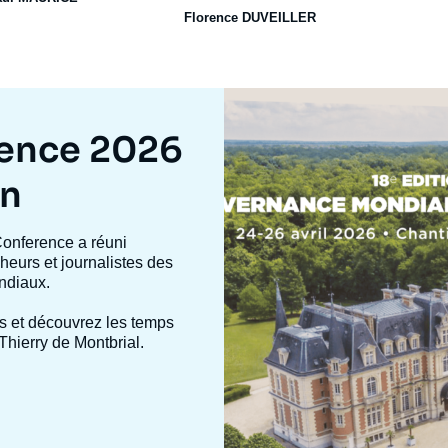
Florence DUVEILLER
Image
mis
en
rence 2026
avant
on
Conference a réuni
heurs et journalistes des
ndiaux.
s et découvrez les temps
Thierry de Montbrial.