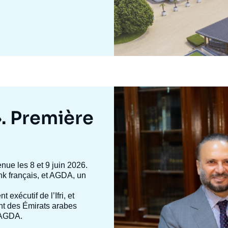
Image
mis
en
». Première
avant
enue les 8 et 9 juin 2026.
 tank français, et AGDA, un
nt exécutif de l’Ifri, et
ent des Émirats arabes
d’AGDA.