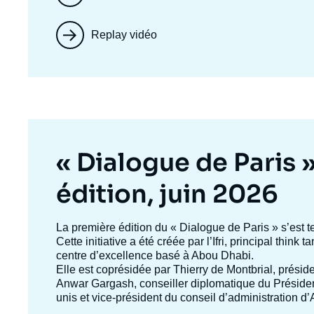
Replay vidéo
Titre
« Dialogue de Paris 
mis
édition, juin 2026
en
Texte
La première édition du
« Dialogue de Paris »
s’est t
accroche
Cette initiative a été créée par l’Ifri, principal think
avant
centre d’excellence basé à Abou Dhabi.
Elle est coprésidée par
Thierry de Montbrial
, préside
Anwar Gargash
, conseiller diplomatique du Présid
unis et vice-président du conseil d’administration 