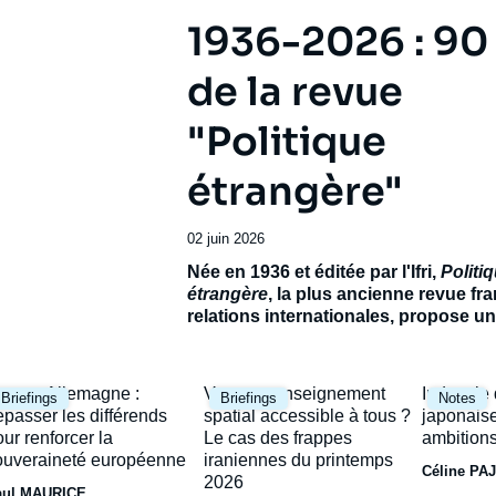
1936-2026 : 90
de la revue
"Politique
étrangère"
Date
02 juin 2026
de
Accroche
Née en 1936 et éditée par l'Ifri,
Politi
publication
étrangère
, la plus ancienne revue fr
relations internationales, propose 
exceptionnel pour célébrer son 90e
anniversaire.
Réunissant de prestigie
contributeurs français et étrangers, ce
mage
Image
Image
rance-Allemagne :
Vers un renseignement
Industrie
Briefings
Briefings
Notes
ambitionne de dresser le panorama d’
rincipale
principale
principal
épasser les différends
spatial accessible à tous ?
japonaise
incertain et de ses avenirs possibles.
our renforcer la
Le cas des frappes
ambitions
ouveraineté européenne
iraniennes du printemps
Céline PA
2026
aul MAURICE