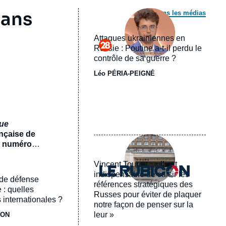
Image
 ans
Dans les médias
principale
médiatique
Attaques ukrainiennes en
Logo
Russie : Poutine a-t-il perdu le
contrôle de sa guerre ?
Léo PÉRIA-PEIGNÉ
que
ançaise de
Image
un numéro
principale
médiatique
ux
Vincent Tourret : « Il est
Logo
 numéro
indispensable de saisir les
 de défense
un monde
références stratégiques des
e
 : quelles
Russes pour éviter de plaquer
 internationales ?
notre façon de penser sur la
leur »
JON