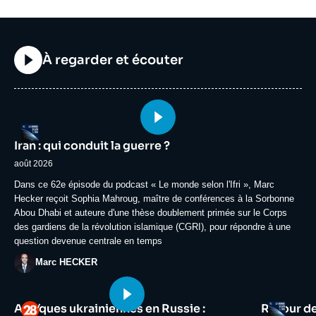
Titre
À regarder et écouter
Image
Logo
principale
Iran : qui conduit la guerre ?
médiatique
août 2026
Accroche
Dans ce 62e épisode du podcast « Le monde selon l'Ifri », Marc
Hecker reçoit Sophia Mahroug, maître de conférences à la Sorbonne
Abou Dhabi et auteure d'une thèse doublement primée sur le Corps
des gardiens de la révolution islamique (CGRI), pour répondre à une
question devenue centrale en temps
Photo
Marc HECKER
Image
Image
Logo
Logo
Attaques ukrainiennes en Russie :
Retour d
principale
principale