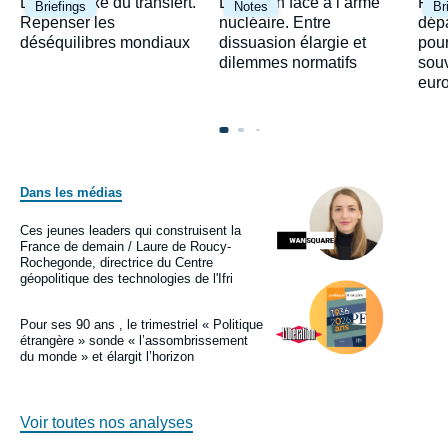
Image
Image
Ima
Le paradoxe du transfert.
Le Japon face à l’arme
Fra
Briefings
Notes
Br
principale
principale
prin
Repenser les
nucléaire. Entre
dépa
déséquilibres mondiaux
dissuasion élargie et
pour
dilemmes normatifs
sou
eur
Dans les médias
Image
principale
médiatique
Ces jeunes leaders qui construisent la
Logo
France de demain / Laure de Roucy-
Rochegonde, directrice du Centre
géopolitique des technologies de l'Ifri
Image
principale
médiatique
Pour ses 90 ans , le trimestriel « Politique
Logo
étrangère » sonde « l’assombrissement
du monde » et élargit l’horizon
Voir toutes nos analyses