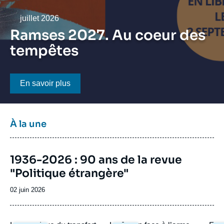
Se connecter
Date
juillet 2026
Nous soutenir
Ramses 2027. Au coeur des
tempêtes
Bouton CTA
En savoir plus
Titre
À la une
bloc
à
Image
la
1936-2026 : 90 ans de la revue
de
une
"Politique étrangère"
couverture
de
la
Date
02 juin 2026
publication
de
publication