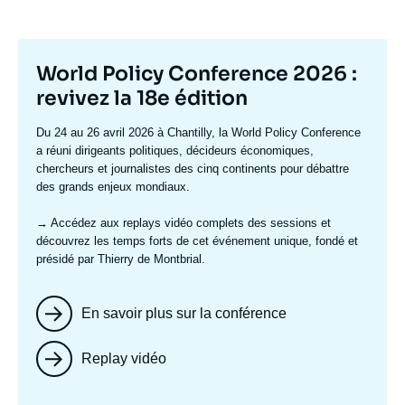
Titre
World Policy Conference 2026 :
mis
revivez la 18e édition
en
Texte
Du 24 au 26 avril 2026 à Chantilly, la World Policy Conference
avant
accroche
a réuni dirigeants politiques, décideurs économiques,
chercheurs et journalistes des cinq continents pour débattre
des grands enjeux mondiaux.
→ Accédez aux replays vidéo complets
des sessions et
découvrez les temps forts de cet événement unique, fondé et
présidé par Thierry de Montbrial.
En savoir plus sur la conférence
Replay vidéo