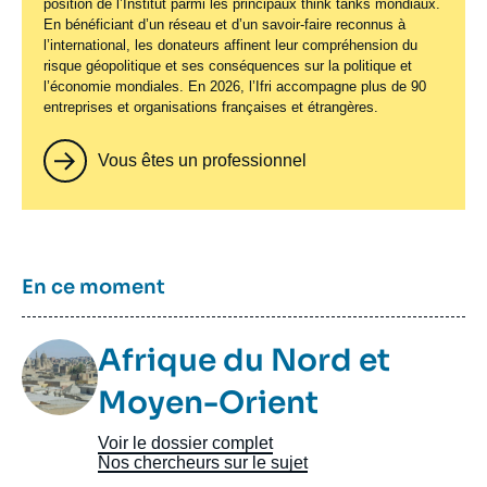
position de l’Institut parmi les principaux
think tanks
mondiaux.
En bénéficiant d’un réseau et d’un savoir-faire reconnus à
l’international, les donateurs affinent leur compréhension du
risque géopolitique et ses conséquences sur la politique et
l’économie mondiales. En 2026, l’Ifri accompagne plus de 90
entreprises et organisations françaises et étrangères.
Vous êtes un professionnel
Titre
En ce moment
Image
Afrique du Nord et
Taxonomie
Moyen-Orient
Voir le dossier complet
Nos chercheurs sur le sujet