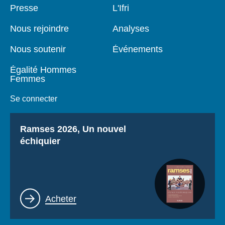
Pied
Presse
Navigation
L'Ifri
de
principale
page
Nous rejoindre
Analyses
Nous soutenir
Événements
Égalité Hommes
Femmes
Se connecter
Titre
Ramses 2026, Un nouvel
échiquier
Lien
Acheter