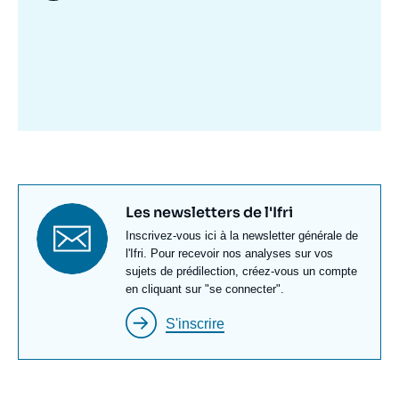
Image
mis
en
avant
Titre
Les newsletters de l'Ifri
newsletter
Texte
Inscrivez-vous ici à la newsletter générale de
Newsletter
l'Ifri. Pour recevoir nos analyses sur vos
sujets de prédilection, créez-vous un compte
en cliquant sur "se connecter".
S'inscrire