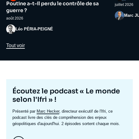
médiatique
médiatiqu
Poutine a-t-il perdu le contrôle de sa
juillet 2026
guerre ?
Photo
Marc J
août 2026
Photo
Léo PÉRIA-PEIGNÉ
Lien
Tout voir
Titre
Écoutez le podcast « Le monde
mis
selon l'Ifri » !
en
Texte
Présenté par
Marc Hecker
, directeur exécutif de l'Ifri, ce
avant
accroche
podcast livre des clés de compréhension des enjeux
géopolitiques d'aujourd'hui. 2 épisodes sortent chaque mois.