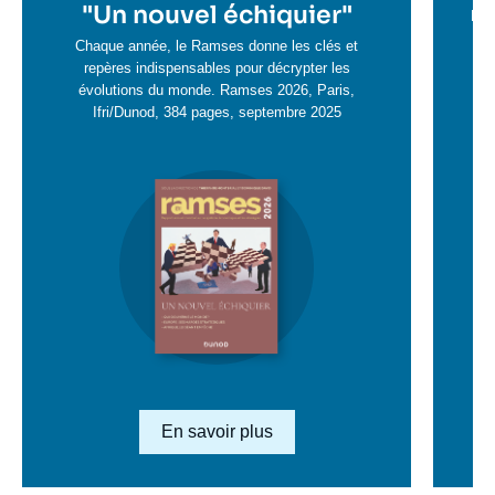
en
"
Un nouvel échiquier"
e
La 
savoir
sa
Chaque année, le Ramses donne les clés et
plus
repères indispensables pour décrypter les
pl
évolutions du monde. Ramses 2026, Paris,
Ifri/Dunod, 384 pages, septembre 2025
Image
en
savoir
plus
Lien en savoir plus
En savoir plus