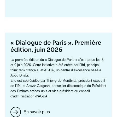
Image
mis
en
avant
Titre
« Dialogue de Paris ». Première
mis
édition, juin 2026
en
Texte
La première édition du
« Dialogue de Paris »
s’est tenue les 8
avant
accroche
et 9 juin 2026. Cette initiative a été créée par l’Ifri, principal
think tank français, et AGDA, un centre d’excellence basé à
Abou Dhabi.
Elle est coprésidée par
Thierry de Montbrial
, président exécutif
de l’Ifri, et
Anwar Gargash
, conseiller diplomatique du Président
des Émirats arabes unis et vice-président du conseil
d’administration d’AGDA.
En savoir plus