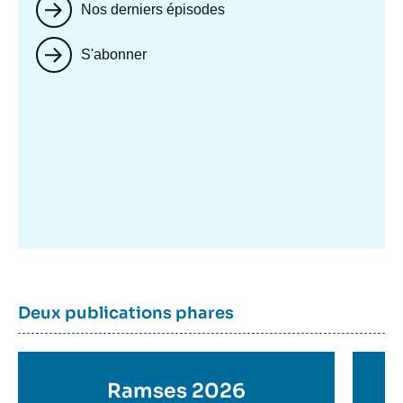
Nos derniers épisodes
S'abonner
Image
mis
en
avant
Dernière
Titre
Deux publications phares
parutions
container
Titre
Ramses 2026
Ti