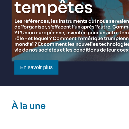
tempêtes
du Ramses 2027
Think tank : notre définition
Proche-Orient
Jeudi 17 septembre 2026 17:30
Partenariats et réseaux
Intelligence artificielle
Les références, les instruments qui nous servaien
de l’organiser, s’effacent l’un après l’autre. Comm
Nous soutenir en tant que professionnel
Guerre en Ukraine
? L’Union européenne, inventée pour un autre tem
OTAN
rôle – et lequel ? Comment l’Amérique trumpienne 
mondial ? Et comment les nouvelles technologies 
vie de nos sociétés et les conditions de leur coex
Bouton CTA
En savoir plus
Titre
À la une
bloc
à