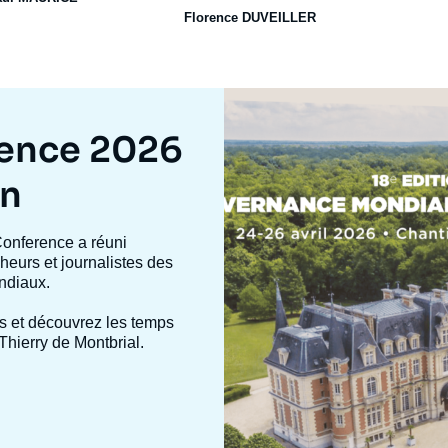
Florence DUVEILLER
Image
mis
en
rence 2026
avant
on
Conference a réuni
heurs et journalistes des
ndiaux.
s et découvrez les temps
Thierry de Montbrial.