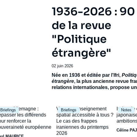
1936-2026 : 90
de la revue
"Politique
étrangère"
Date
02 juin 2026
de
Accroche
Née en 1936 et éditée par l'Ifri,
Politi
publication
étrangère
, la plus ancienne revue fr
relations internationales, propose 
exceptionnel pour célébrer son 90e
anniversaire.
Réunissant de prestigie
contributeurs français et étrangers, ce
mage
Image
Image
rance-Allemagne :
Vers un renseignement
Industrie
Briefings
Briefings
Notes
ambitionne de dresser le panorama d’
rincipale
principale
principal
épasser les différends
spatial accessible à tous ?
japonaise
incertain et de ses avenirs possibles.
our renforcer la
Le cas des frappes
ambitions
ouveraineté européenne
iraniennes du printemps
Céline PA
2026
aul MAURICE