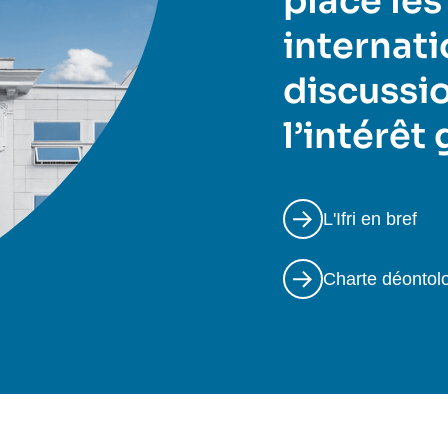
place les
internati
discussio
l’intérêt
L'Ifri en bref
Charte déontol