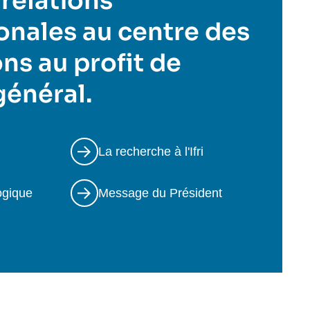
 relations
onales au centre des
ns au profit de
 général.
La recherche à l'Ifri
ogique
Message du Président