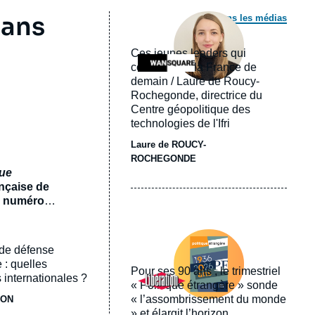
Image
 ans
Dans les médias
principale
médiatique
Ces jeunes leaders qui
Logo
construisent la France de
demain / Laure de Roucy-
Rochegonde, directrice du
Centre géopolitique des
technologies de l'Ifri
Laure de ROUCY-
ROCHEGONDE
que
ançaise de
un numéro
ux
Image
 numéro
principale
 de défense
un monde
médiatique
e
 : quelles
Pour ses 90 ans , le trimestriel
Logo
 internationales ?
« Politique étrangère » sonde
« l’assombrissement du monde
JON
» et élargit l’horizon