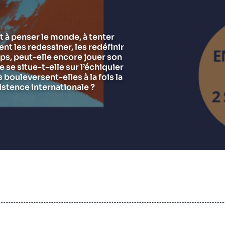
Chercheurs
Asie et Indo-Pacifique
E
G
Ramses
Europe
R
S
t à penser le monde, à tenter
ent les redessiner, les redéfinir
Politique étrangère
Russie - Eurasie
D
T
ps, peut-elle encore jouer son
Podcast
Afrique du Nord et Moyen-Orient
se situe-t-elle sur l’échiquier
bouleversent-elles à la fois la
istence internationale ?