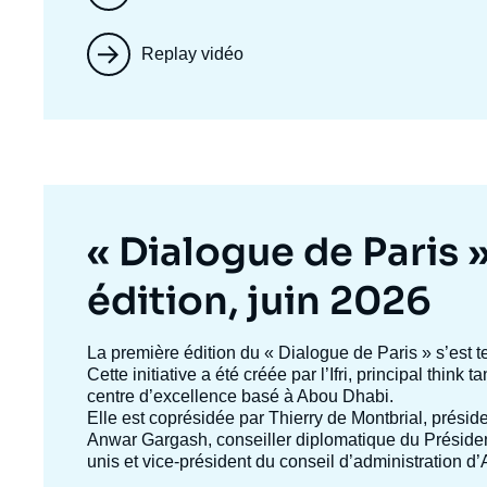
Replay vidéo
Titre
« Dialogue de Paris 
mis
édition, juin 2026
en
Texte
La première édition du
« Dialogue de Paris »
s’est t
accroche
Cette initiative a été créée par l’Ifri, principal think
avant
centre d’excellence basé à Abou Dhabi.
Elle est coprésidée par
Thierry de Montbrial
, préside
Anwar Gargash
, conseiller diplomatique du Présid
unis et vice-président du conseil d’administration 