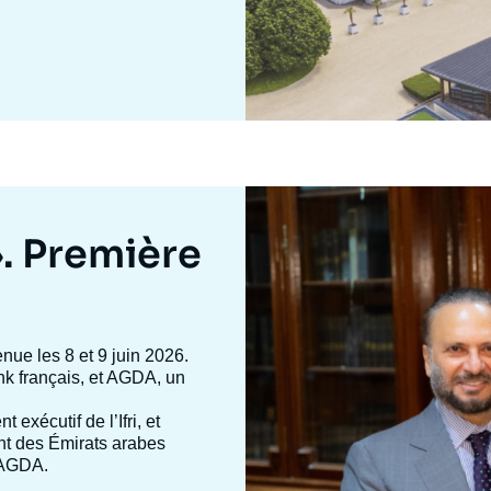
Image
mis
en
». Première
avant
enue les 8 et 9 juin 2026.
 tank français, et AGDA, un
nt exécutif de l’Ifri, et
ent des Émirats arabes
d’AGDA.