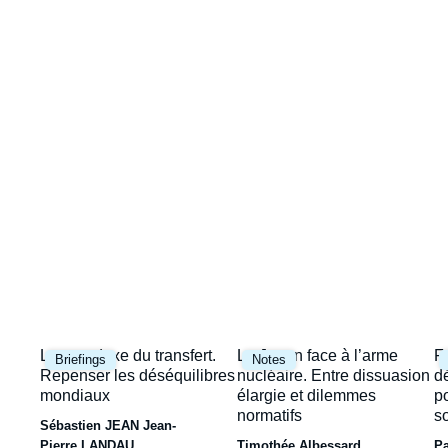
Image
la
de
couverture
une
de
la
publication
Image
Image
I
Le paradoxe du transfert.
Le Japon face à l’arme
F
Briefings
Notes
principale
principale
p
Repenser les déséquilibres
nucléaire. Entre dissuasion
d
mondiaux
élargie et dilemmes
p
normatifs
s
Sébastien JEAN
Jean-
Pierre LANDAU
Timothée Albessard
P