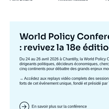
Titre
World Policy Confe
mis
: revivez la 18e éditi
en
Texte
Du 24 au 26 avril 2026 à Chantilly, la World Policy 
accroche
dirigeants politiques, décideurs économiques, cherc
avant
cinq continents pour débattre des grands enjeux mo
→ Accédez aux replays vidéo complets
des session
forts de cet événement unique, fondé et présidé par 
En savoir plus sur la conférence