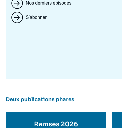
Nos derniers épisodes
S'abonner
Image
mis
en
avant
Dernière
Titre
Deux publications phares
parutions
container
Titre
Ramses 2026
Ti