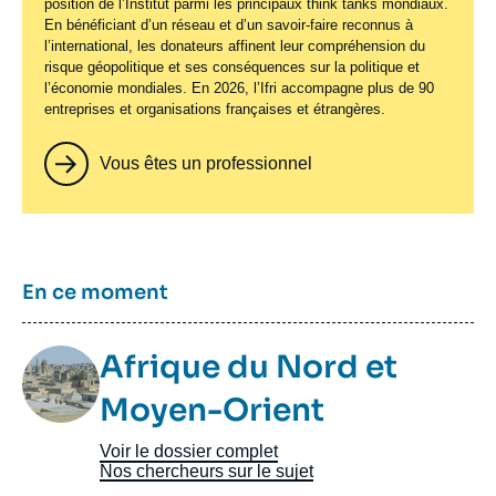
position de l’Institut parmi les principaux
think tanks
mondiaux.
En bénéficiant d’un réseau et d’un savoir-faire reconnus à
l’international, les donateurs affinent leur compréhension du
risque géopolitique et ses conséquences sur la politique et
l’économie mondiales. En 2026, l’Ifri accompagne plus de 90
entreprises et organisations françaises et étrangères.
Vous êtes un professionnel
Titre
En ce moment
Image
Afrique du Nord et
Taxonomie
Moyen-Orient
Voir le dossier complet
Nos chercheurs sur le sujet