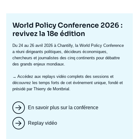
Titre
World Policy Conference 2026 :
mis
revivez la 18e édition
en
Texte
Du 24 au 26 avril 2026 à Chantilly, la World Policy Conference
avant
accroche
a réuni dirigeants politiques, décideurs économiques,
chercheurs et journalistes des cinq continents pour débattre
des grands enjeux mondiaux.
→ Accédez aux replays vidéo complets
des sessions et
découvrez les temps forts de cet événement unique, fondé et
présidé par Thierry de Montbrial.
En savoir plus sur la conférence
Replay vidéo