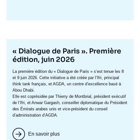
Image
mis
en
avant
Titre
« Dialogue de Paris ». Première
mis
édition, juin 2026
en
Texte
La première édition du
« Dialogue de Paris »
s’est tenue les 8
avant
accroche
et 9 juin 2026. Cette initiative a été créée par l’Ifri, principal
think tank français, et AGDA, un centre d’excellence basé à
Abou Dhabi.
Elle est coprésidée par
Thierry de Montbrial
, président exécutif
de l’Ifri, et
Anwar Gargash
, conseiller diplomatique du Président
des Émirats arabes unis et vice-président du conseil
d’administration d’AGDA.
En savoir plus