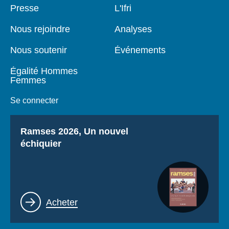
Pied
Presse
Navigation
L'Ifri
de
principale
page
Nous rejoindre
Analyses
Nous soutenir
Événements
Égalité Hommes
Femmes
Se connecter
Titre
Ramses 2026, Un nouvel
échiquier
Lien
Acheter