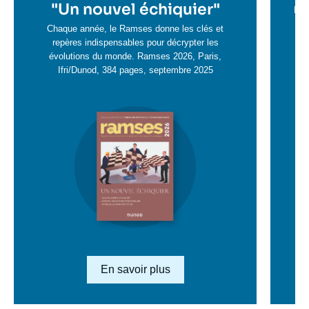
en
"
Un nouvel échiquier"
e
La 
savoir
sa
Chaque année, le Ramses donne les clés et
plus
repères indispensables pour décrypter les
pl
évolutions du monde. Ramses 2026, Paris,
Ifri/Dunod, 384 pages, septembre 2025
Image
en
savoir
plus
Lien en savoir plus
En savoir plus