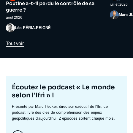
médiatique
médiatiqu
Poutine a-t-il perdu le contrôle de sa
juillet 2026
guerre ?
Photo
Marc J
août 2026
Photo
Léo PÉRIA-PEIGNÉ
Lien
Tout voir
Titre
Écoutez le podcast « Le monde
mis
selon l'Ifri » !
en
Texte
Présenté par
Marc Hecker
, directeur exécutif de l'Ifri, ce
avant
accroche
podcast livre des clés de compréhension des enjeux
géopolitiques d'aujourd'hui. 2 épisodes sortent chaque mois.