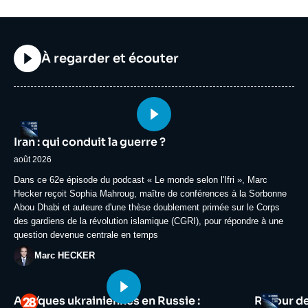
Titre
À regarder et écouter
Image
Logo
principale
Iran : qui conduit la guerre ?
médiatique
août 2026
Accroche
Dans ce 62e épisode du podcast « Le monde selon l'Ifri », Marc
Hecker reçoit Sophia Mahroug, maître de conférences à la Sorbonne
Abou Dhabi et auteure d'une thèse doublement primée sur le Corps
des gardiens de la révolution islamique (CGRI), pour répondre à une
question devenue centrale en temps
Photo
Marc HECKER
Image
Image
Logo
Logo
Attaques ukrainiennes en Russie :
Retour d
principale
principale