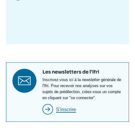
Image
mis
en
avant
Titre
Les newsletters de l'Ifri
newsletter
Texte
Inscrivez-vous ici à la newsletter générale de
Newsletter
l'Ifri. Pour recevoir nos analyses sur vos
sujets de prédilection, créez-vous un compte
en cliquant sur "se connecter".
S'inscrire