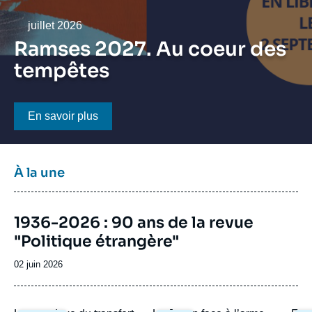
Se connecter
Date
juillet 2026
Nous soutenir
Ramses 2027. Au coeur des
tempêtes
Bouton CTA
En savoir plus
Titre
À la une
bloc
à
Image
la
1936-2026 : 90 ans de la revue
de
une
"Politique étrangère"
couverture
de
la
Date
02 juin 2026
publication
de
publication