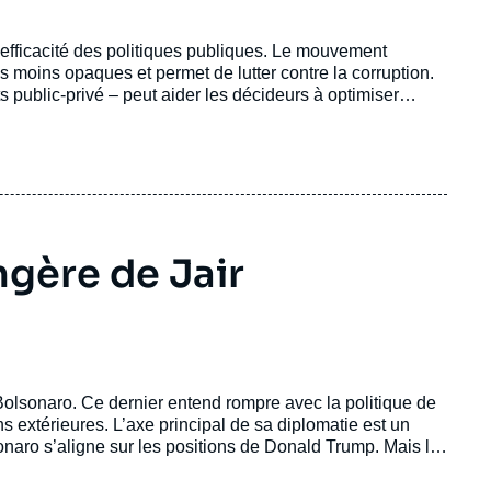
’efficacité des politiques publiques. Le mouvement
ns moins opaques et permet de lutter contre la corruption.
s public-privé – peut aider les décideurs à optimiser
x. La numérisation permet d’alléger certaines procédures et
angère de Jair
 Bolsonaro. Ce dernier entend rompre avec la politique de
extérieures. L’axe principal de sa diplomatie est un
naro s’aligne sur les positions de Donald Trump. Mais le
risques importants en se lançant dans un bras de fer avec