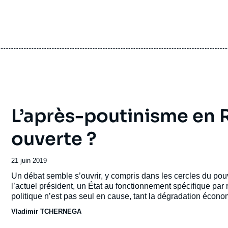
L’après-poutinisme en R
ouverte ?
e
Norbert GAILLARD, « Le lancinant problème de
erture
l’insolvabilité des États », Articles, Ifri, 26 juin 2014.
Date
21 juin 2019
Copier
de
cation
Accroche
Un débat semble s’ouvrir, y compris dans les cercles du pouvo
publication
l’actuel président, un État au fonctionnement spécifique pa
politique n’est pas seul en cause, tant la dégradation écon
s’imposer aux dirigeants. L’avenir du régime dépendra lar
Vladimir TCHERNEGA
succès ou de leur échec.