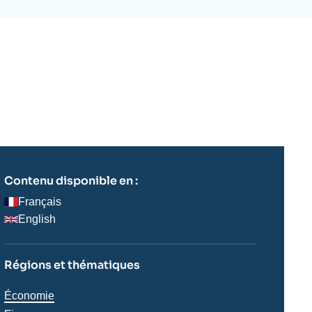
ecrutement
écurité - Défense
ocuments de référence
echnologie
Contenu disponible en :
Français
English
Régions et thématiques
Thématiques
Économie