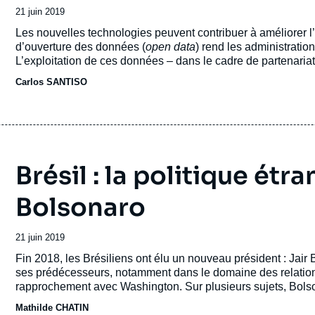
Date
21 juin 2019
de
Accroche
Les nouvelles technologies peuvent contribuer à améliorer l
publication
d’ouverture des données (
open data
) rend les administratio
L’exploitation de ces données – dans le cadre de partenariat
l’allocation des ressources publiques et faire les bons choi
Carlos SANTISO
de faciliter la vie des citoyens.
Brésil : la politique étr
Bolsonaro
Date
21 juin 2019
de
Accroche
Fin 2018, les Brésiliens ont élu un nouveau président : Jair
publication
ses prédécesseurs, notamment dans le domaine des relations 
rapprochement avec Washington. Sur plusieurs sujets, Bolso
Brésil n’a pas la puissance des États-Unis et prendrait des 
Mathilde CHATIN
la Chine ou le monde musulman.