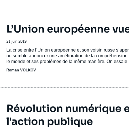
L’Union européenne vue
Date
21 juin 2019
de
Accroche
La crise entre l’Union européenne et son voisin russe s’appr
publication
ne semble annoncer une amélioration de la compréhension m
le monde et ses problèmes de la même manière. On essaie ic
post-guerre froide, de déconstruire la vision russe de l’UE,
Roman VOLKOV
vrais enjeux.
Révolution numérique e
l'action publique