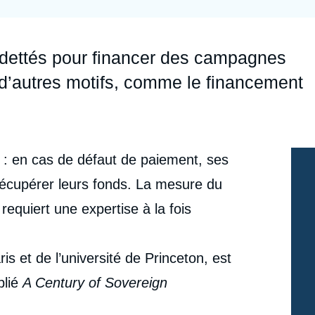
Ramses
Europe
R
S
Politique étrangère
Russie - Eurasie
D
T
ndettés pour financer des campagnes
Podcast
Afrique du Nord et Moyen-Orient
ur d’autres motifs, comme le financement
 : en cas de défaut de paiement, ses
récupérer leurs fonds. La mesure du
requiert une expertise à la fois
s et de l’université de Princeton, est
blié
A Century of Sovereign