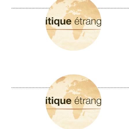
principale
Image
principale