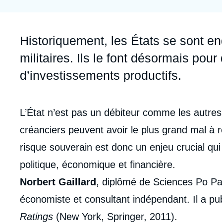
Jeudi 17 septembre 2026 17:30
Partenariats et réseaux
Intelligence artificielle
Nous soutenir en tant que professionnel
Guerre en Ukraine
Accroche
Historiquement, les États se sont e
OTAN
militaires. Ils le font désormais po
d’investissements productifs.
Corps
L’État n’est pas un débiteur comme les autres
analyses
créanciers peuvent avoir le plus grand mal à 
risque souverain est donc un enjeu crucial qui 
politique, économique et financière.
Norbert Gaillard
, diplômé de Sciences Po Pari
économiste et consultant indépendant. Il a pu
Ratings
(New York, Springer, 2011).