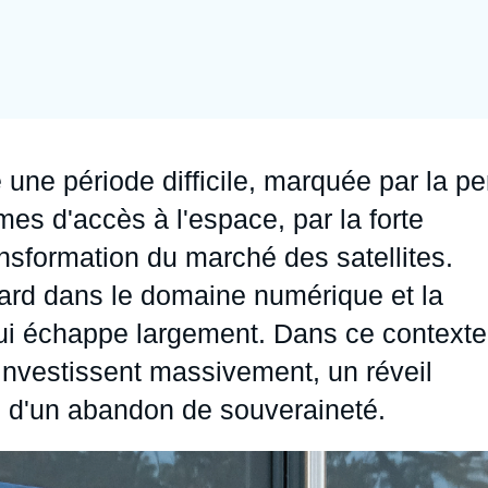
Ramses
Europe
R
S
Politique étrangère
Russie - Eurasie
D
T
Podcast
Afrique du Nord et Moyen-Orient
 une période difficile, marquée par la pe
es d'accès à l'espace, par la forte
nsformation du marché des satellites.
ard dans le domaine numérique et la
lui échappe largement. Dans ce contexte
 investissent massivement, un réveil
e d'un abandon de souveraineté.