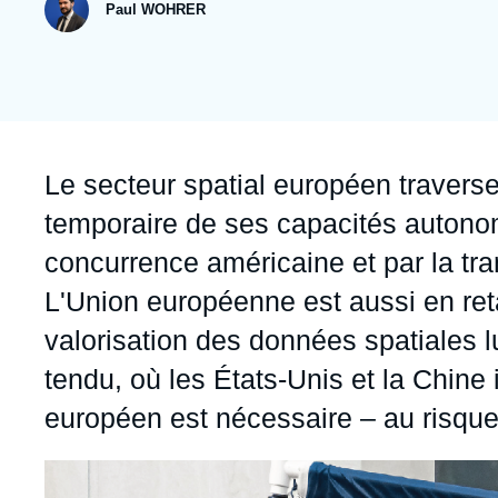
publication
Jeudi 17 septembre 2026 17:30
Paul WOHRER
Partenariats et réseaux
Intelligence artificielle
Nous soutenir en tant que professionnel
Guerre en Ukraine
OTAN
Accroche
Le secteur spatial européen traverse
temporaire de ses capacités autonom
concurrence américaine et par la tra
L'Union européenne est aussi en ret
valorisation des données spatiales 
tendu, où les États-Unis et la Chine
européen est nécessaire – au risqu
Image
principale