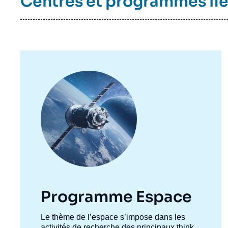
Centres et programmes li
Image
principale
Programme Espace
Accroche
Le thème de l’espace s’impose dans les
centre
activités de recherche des principaux think