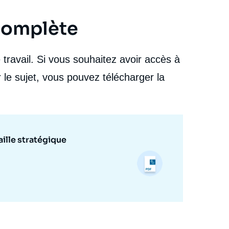
dans une tenaille stratégique », Articles, Ifri, 12
septembre 2023.
 complète
Copier
travail. Si vous souhaitez avoir accès à
 le sujet, vous pouvez télécharger la
aille stratégique