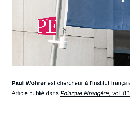
Corps
Paul Wohrer
est chercheur à l'Institut françai
analyses
Article publié dans
Politique étrangère
, vol. 8