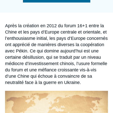
Se connecter
de
la
publication
Nous soutenir
Accroche
Après la création en 2012 du forum 16+1 entre la
Chine et les pays d’Europe centrale et orientale, et
l’enthousiasme initial, les pays d’Europe concernés
ont apprécié de manières diverses la coopération
avec Pékin. Ce qui domine aujourd’hui est une
certaine désillusion, qui se traduit par un niveau
médiocre d’investissement chinois, l’usure formelle
du forum et une méfiance croissante vis-à-vis
d’une Chine qui échoue à convaincre de sa
neutralité face à la guerre en Ukraine.
Image
principale