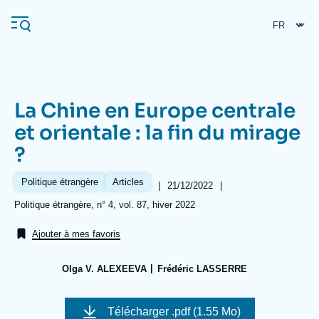
Aller
Panneau de gestion des cookies
au
contenu
principal
La Chine en Europe centrale
Navigation
et orientale : la fin du mirage
principale
?
L'Ifri
Politique étrangère
Articles
|
Date
21/12/2022
|
de
Analyses
Références
Politique étrangère, n° 4, vol. 87, hiver 2022
publication
À propos de l'Ifri
Recherches fréquentes
Ajouter à mes favoris
Événements
L'Ifri en bref
Proche-Orient
Olga V. ALEXEEVA
Frédéric LASSERRE
Image
de
Télécharger
.pdf (1.55 Mo)
couverture