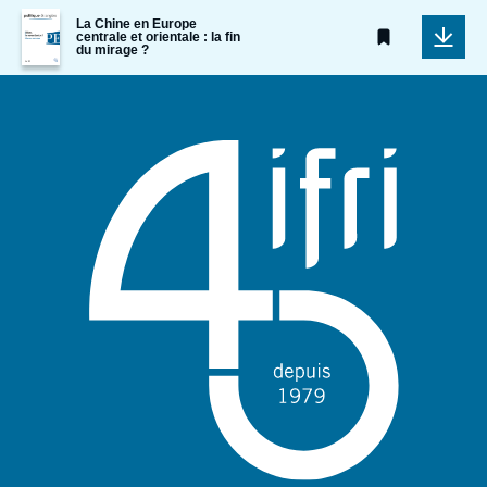
Image
La Chine en Europe
de
centrale et orientale : la fin
du mirage ?
couverture
de
la
publication