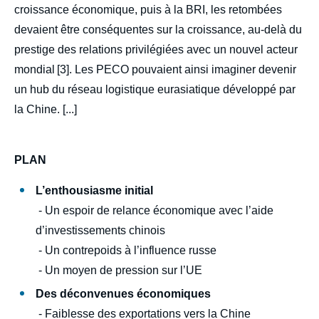
croissance économique, puis à la BRI, les retombées
devaient être conséquentes sur la croissance, au-delà du
prestige des relations privilégiées avec un nouvel acteur
mondial [3]. Les PECO pouvaient ainsi imaginer devenir
un hub du réseau logistique eurasiatique développé par
la Chine. [...]
Image
PLAN
de
couverture
L’enthousiasme initial
de
la
- Un espoir de relance économique avec l’aide
publication
d’investissements chinois
- Un contrepoids à l’influence russe
- Un moyen de pression sur l’UE
Olga V. ALEXEEVA, Frédéric LASSERRE, «
Des déconvenues économiques
La Chine en Europe centrale et orientale : la
- Faiblesse des exportations vers la Chine
fin du mirage ? », Politique étrangère,