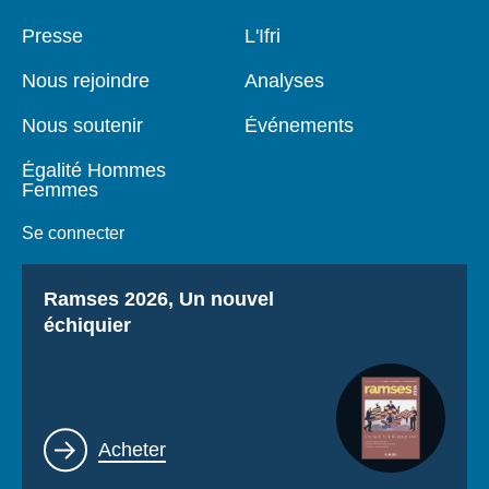
Pied
Presse
Navigation
L'Ifri
de
principale
page
Nous rejoindre
Analyses
Nous soutenir
Événements
Égalité Hommes
Femmes
Se connecter
Titre
Ramses 2026, Un nouvel
échiquier
Lien
Acheter