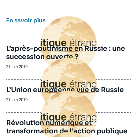
Image
En savoir plus
principale
L’après-poutinisme en Russie : une
succession ouverte ?
Image
principale
Date
21 juin 2019
de
publication
L’Union européenne vue de Russie
Image
principale
Date
21 juin 2019
de
publication
Révolution numérique et
transformation de l'action publique
Image