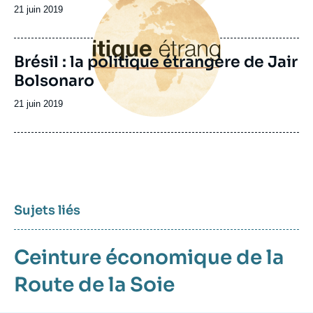
principale
Date
21 juin 2019
de
publication
Brésil : la politique étrangère de Jair
Bolsonaro
Date
21 juin 2019
de
publication
Sujets liés
Ceinture économique de la
Route de la Soie