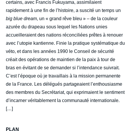
certains, avec Francis Fukuyama, assimilaient
rapidement à une fin de l’histoire, a suscité un temps un
big blue dream
, un « grand rêve bleu » – de la couleur
azurée du drapeau sous lequel les Nations unies
accueilleraient des nations réconciliées prêtes à renouer
Image
avec l’utopie kantienne. Finie la pratique systématique du
de
couverture
véto, et dans les années 1990 le Conseil de sécurité
de
la
créait des opérations de maintien de la paix à tour de
publication
bras en évitant de se demander si l’intendance suivrait.
C’est l’époque où je travaillais à la mission permanente
de la France. Les délégués partageaient l’enthousiasme
Sylvie BERMANN, « Que peuvent faire les
des membres du Secrétariat, qui exprimaient le sentiment
Nations unies au XXIe siècle ? », Politique
d’incarner véritablement la communauté internationale.
étrangère, Articles, Ifri, 20 mars 2021.
[…]
Copier
PLAN