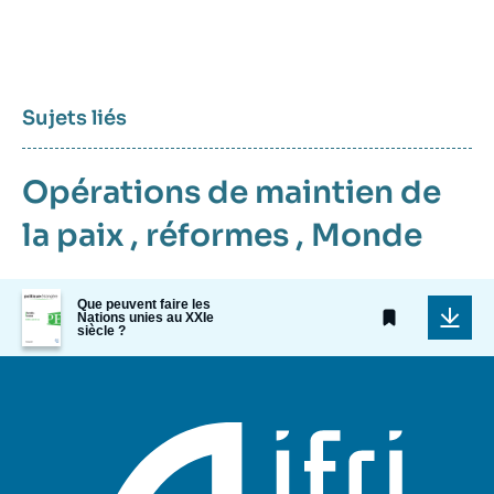
Sujets liés
Opérations de maintien de
la paix
,
réformes
,
Monde
Image
Que peuvent faire les
de
Nations unies au XXIe
couverture
siècle ?
de
la
publication