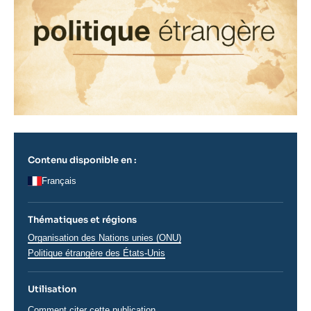
Contenu disponible en :
Français
Thématiques et régions
Thématiques
Organisation des Nations unies (ONU)
analyses
Régions
Politique étrangère des États-Unis
Utilisation
Comment citer cette publication