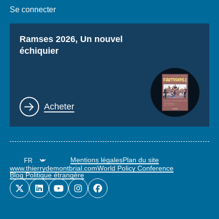
Se connecter
Titre
Ramses 2026, Un nouvel
échiquier
Lien
Acheter
Mentions légales
Plan du site
www.thierrydemontbrial.com
World Policy Conference
Blog Politique étrangère