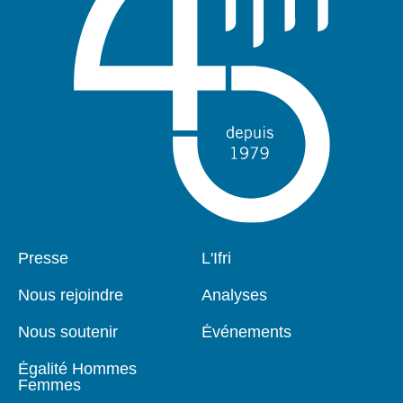
Pied
Presse
Navigation
L'Ifri
de
principale
page
Nous rejoindre
Analyses
Nous soutenir
Événements
Égalité Hommes
Femmes