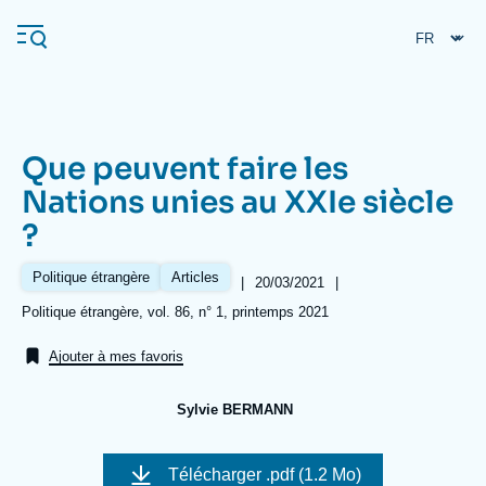
Aller
Panneau de gestion des cookies
au
contenu
principal
Que peuvent faire les
Navigation
Nations unies au XXIe siècle
principale
?
L'Ifri
Politique étrangère
Articles
|
Date
20/03/2021
|
de
Analyses
Références
Politique étrangère, vol. 86, n° 1, printemps 2021
publication
À propos de l'Ifri
Recherches fréquentes
Ajouter à mes favoris
Événements
L'Ifri en bref
Proche-Orient
Sylvie BERMANN
Image
de
Télécharger
.pdf (1.2 Mo)
couverture