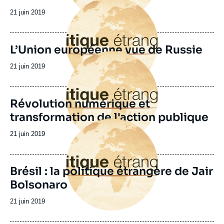
Image
principale
Date
21 juin 2019
de
publication
L’Union européenne vue de Russie
Image
principale
Date
21 juin 2019
de
publication
Révolution numérique et
transformation de l'action publique
Image
principale
Date
21 juin 2019
de
publication
Brésil : la politique étrangère de Jair
Bolsonaro
Date
21 juin 2019
de
publication