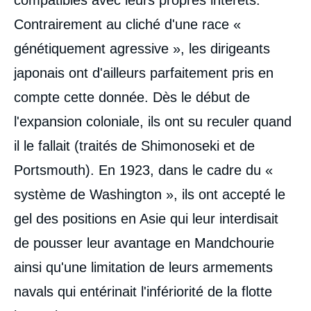
Contrairement au cliché d'une race «
génétiquement agressive », les dirigeants
japonais ont d'ailleurs parfaitement pris en
compte cette donnée. Dès le début de
l'expansion coloniale, ils ont su reculer quand
il le fallait (traités de Shimonoseki et de
Portsmouth). En 1923, dans le cadre du «
Image
de
système de Washington », ils ont accepté le
couverture
de
gel des positions en Asie qui leur interdisait
la
publication
de pousser leur avantage en Mandchourie
ainsi qu'une limitation de leurs armements
navals qui entérinait l'infériorité de la flotte
Jean-Marie BOUISSOU, « La politique