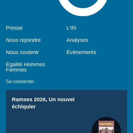
Pied
Presse
Navigation
L'Ifri
de
principale
page
Nous rejoindre
Analyses
Nous soutenir
Événements
Égalité Hommes
Femmes
Se connecter
Titre
Ramses 2026, Un nouvel
échiquier