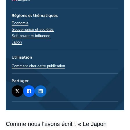
Régions et thématiques
Thématiques
Économie
analyses
Gouvernance et sociétés
Soft power et influence
Régions
Japon
Utilisation
Comment citer cette publication
Partager
Corps
Comme nous l'avons écrit : « Le Japon
analyses