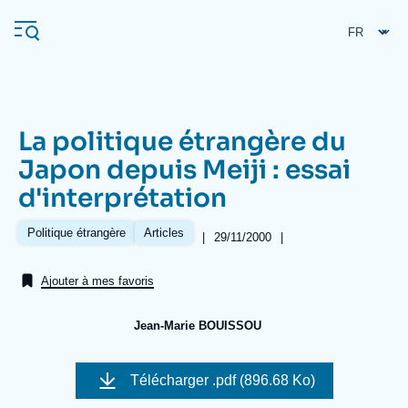
Aller
Panneau de gestion des cookies
au
contenu
principal
La politique étrangère du
Navigation
Japon depuis Meiji : essai
principale
d'interprétation
L'Ifri
Politique étrangère
Articles
|
Date
29/11/2000
|
Références
de
Analyses
publication
Ajouter à mes favoris
À propos de l'Ifri
Recherches fréquentes
Événements
L'Ifri en bref
Proche-Orient
Jean-Marie BOUISSOU
Image
de
Télécharger
.pdf (896.68 Ko)
couverture
de