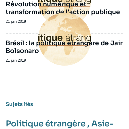
Révolution numérique et
transformation de l'action publique
Image
principale
Date
21 juin 2019
de
publication
Brésil : la politique étrangère de Jair
Bolsonaro
Date
21 juin 2019
de
publication
Sujets liés
Politique étrangère
,
Asie-