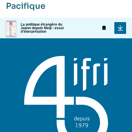
Pacifique
Image
La politique étrangère du
de
Japon depuis Meiji : essai
couverture
d'interprétation
de
la
publication