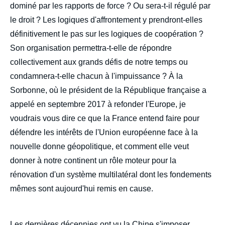
dominé par les rapports de force ? Ou sera-t-il régulé par
le droit ? Les logiques d'affrontement y prendront-elles
définitivement le pas sur les logiques de coopération ?
Son organisation permettra-t-elle de répondre
collectivement aux grands défis de notre temps ou
Image
de
condamnera-t-elle chacun à l'impuissance ? À la
couverture
de
Sorbonne, où le président de la République française a
la
publication
appelé en septembre 2017 à refonder l'Europe, je
voudrais vous dire ce que la France entend faire pour
défendre les intérêts de l'Union européenne face à la
nouvelle donne géopolitique, et comment elle veut
Jean-Yves LE DRIAN, « L’avenir de l’Europe
donner à notre continent un rôle moteur pour la
face à la compétition sino-américaine -
Conclusions », Politique étrangère, Articles,
rénovation d'un système multilatéral dont les fondements
Ifri, 30 décembre 2019.
mêmes sont aujourd'hui remis en cause.
Copier
Les dernières décennies ont vu la Chine s'imposer