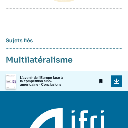
de
publication
Sujets liés
Multilatéralisme
Image
L’avenir de l’Europe face à
de
la compétition sino-
américaine - Conclusions
couverture
de
la
publication