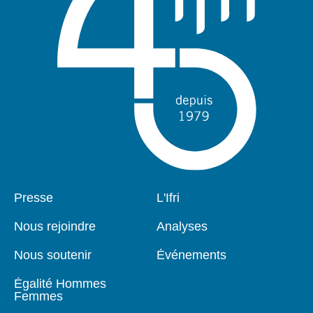
Pied
Presse
Navigation
L'Ifri
de
principale
page
Nous rejoindre
Analyses
Nous soutenir
Événements
Égalité Hommes
Femmes