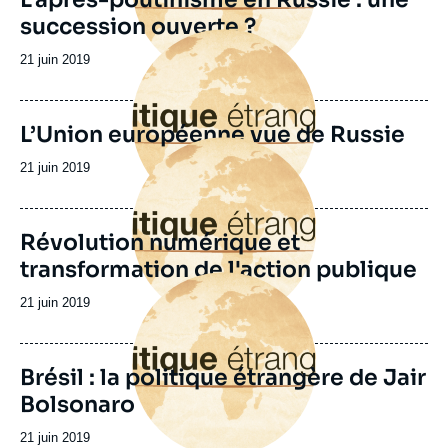
succession ouverte ?
Image
principale
Date
21 juin 2019
de
publication
L’Union européenne vue de Russie
Image
principale
Date
21 juin 2019
de
publication
Révolution numérique et
transformation de l'action publique
Image
principale
Date
21 juin 2019
de
publication
Brésil : la politique étrangère de Jair
Bolsonaro
Date
21 juin 2019