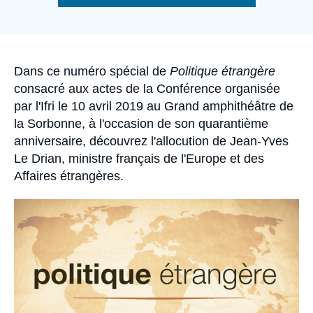
Se connecter
de
la
publication
Nous soutenir
Accroche
Dans ce numéro spécial de
Politique étrangère
consacré aux actes de la Conférence organisée
par l'Ifri le 10 avril 2019 au Grand amphithéâtre de
la Sorbonne, à l'occasion de son quarantième
anniversaire, découvrez l'allocution de Jean-Yves
Le Drian, ministre français de l'Europe et des
Affaires étrangères.
Image
principale