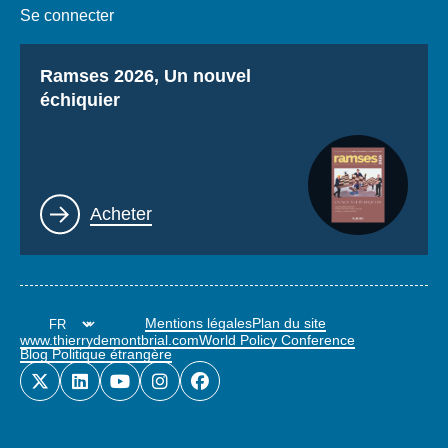
Se connecter
Titre
Ramses 2026, Un nouvel
échiquier
Lien
Acheter
Mentions légales
Plan du site
www.thierrydemontbrial.com
World Policy Conference
Blog Politique étrangère