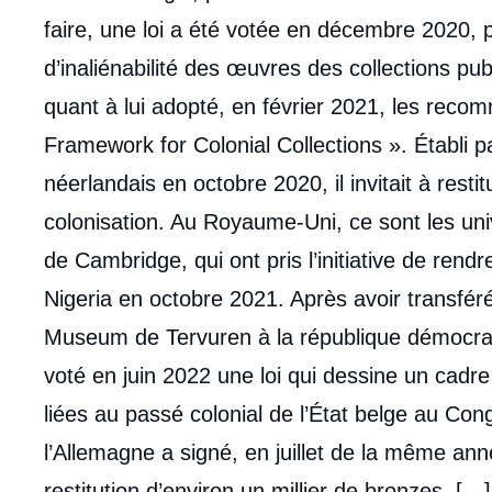
de
la
faire, une loi a été votée en décembre 2020, 
publi
d’inaliénabilité des œuvres des collections p
quant à lui adopté, en février 2021, les reco
Framework for Colonial Collections ». Établi 
néerlandais en octobre 2020, il invitait à resti
colonisation. Au Royaume-Uni, ce sont les un
de Cambridge, qui ont pris l’initiative de re
Nigeria en octobre 2021. Après avoir transféré
Museum de Tervuren à la république démocrat
voté en juin 2022 une loi qui dessine un cadre
liées au passé colonial de l’État belge au Co
l’Allemagne a signé, en juillet de la même ann
restitution d’environ un millier de bronzes. […]