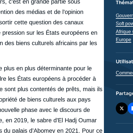
s, c’est en grande partie sous
Thémat
ttention des médias et de l’opinion
Thémat
Gouvern
 sortir cette question des canaux
analyse
Soft pow
Région
Afrique
ne pression sur les États européens en
Europe
on des biens culturels africains par les
Utilisa
 plus en plus déterminante pour le
Comment 
ndre les États européens à procéder à
se sont plus contentés de prêts, mais ils
Partag
opriété de biens culturels aux pays
nouvelle phase avec le discours de
, en 2019, le sabre d’El Hadj Oumar
e
Ysé AUQUE-PALLEZ, « Le renouveau des
erture
es du palais d’Abomey en 2021. Pour ce
mouvements pour la restitution du patrimoine africain