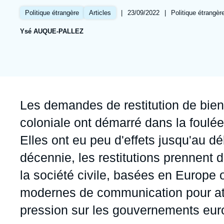
Jeudi 17 septembre 2026 17:30
Partenariats et réseaux
Intelligence artificielle
|
Date
23/09/2022
|
Références
Politique étrangèr
Politique étrangère
Articles
de
Nous soutenir en tant que professionnel
Guerre en Ukraine
Ysé AUQUE-PALLEZ
publication
OTAN
Accroche
Les demandes de restitution de bien
coloniale ont démarré dans la foulé
Elles ont eu peu d'effets jusqu'au 
décennie, les restitutions prennent d
la société civile, basées en Europe o
modernes de communication pour attir
pression sur les gouvernements eur