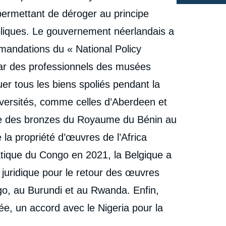
», Politique étrangère, Articles, Ifri, 23 septembre
permettant de déroger au principe
cation
2022.
Copier
ubliques. Le gouvernement néerlandais a
mmandations du « National Policy
par des professionnels des musées
tuer tous les biens spoliés pendant la
iversités, comme celles d’Aberdeen et
ndre des bronzes du Royaume du Bénin au
 la propriété d’œuvres de l’Africa
ique du Congo en 2021, la Belgique a
 juridique pour le retour des œuvres
ngo, au Burundi et au Rwanda. Enfin,
ée, un accord avec le Nigeria pour la