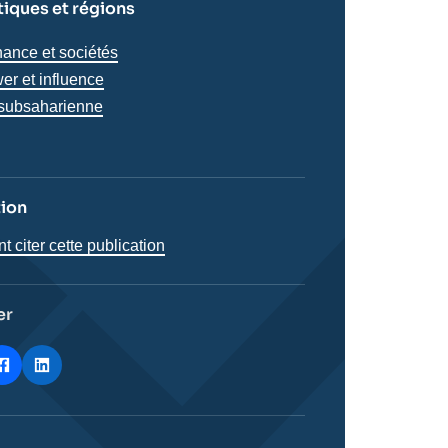
iques et régions
iques
ance et sociétés
s
er et influence
s
 subsaharienne
tion
citer cette publication
er