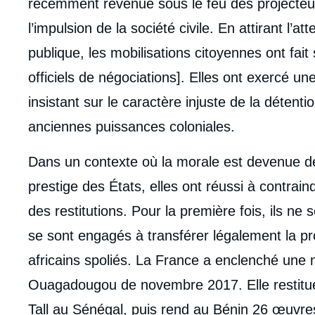
récemment revenue sous le feu des projecteur
l’impulsion de la société civile. En attirant l’a
publique, les mobilisations citoyennes ont fait
officiels de négociations]. Elles ont exercé u
insistant sur le caractère injuste de la détenti
anciennes puissances coloniales.
Dans un contexte où la morale est devenue de
prestige des États, elles ont réussi à contrai
des restitutions. Pour la première fois, ils ne 
se sont engagés à transférer légalement la pr
africains spoliés. La France a enclenché une 
Ouagadougou de novembre 2017. Elle restitue
Imag
de
couv
Tall au Sénégal, puis rend au Bénin 26 œuvr