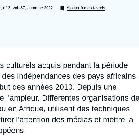
Ramses
Europe
R
S
e, n° 3, vol. 87, automne 2022
Ajouter à mes favoris
Politique étrangère
Russie - Eurasie
D
T
Podcast
Afrique du Nord et Moyen-Orient
s culturels acquis pendant la période
e des indépendances des pays africains.
début des années 2010. Depuis une
e l'ampleur. Différentes organisations d
u en Afrique, utilisent des techniques
er l'attention des médias et mettre la
opéens.