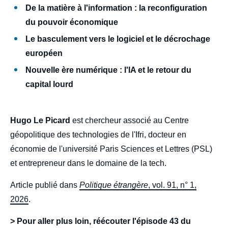
De la matière à l'information : la reconfiguration
du pouvoir économique
Le basculement vers le logiciel et le décrochage
européen
Image
Nouvelle ère numérique : l'IA et le retour du
de
couverture
capital lourd
de
la
publication
Hugo Le Picard
est chercheur associé au Centre
géopolitique des technologies de l'Ifri, docteur en
économie de l'université Paris Sciences et Lettres (PSL)
Hugo LE PICARD, « Révolution numérique,
et entrepreneur dans le domaine de la tech.
chambardement économique », Politique
étrangère, Articles, Ifri, 5 mars 2026.
Article publié dans
Politique étrangère
, vol. 91, n° 1,
Copier
2026
.
> Pour aller plus loin, réécouter l'épisode 43 du