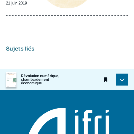
Date
21 juin 2019
de
publication
Sujets liés
Image
Révolution numérique,
de
chambardement
couverture
économique
de
la
publication