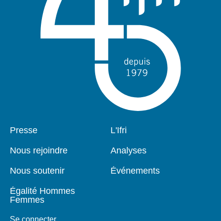
Pied
Presse
Navigation
L'Ifri
de
principale
page
Nous rejoindre
Analyses
Nous soutenir
Événements
Égalité Hommes
Femmes
Se connecter