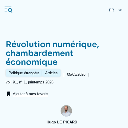
Aller
Panneau de gestion des cookies
au
contenu
principal
Révolution numérique,
Navigation
chambardement
principale
économique
L'Ifri
Politique étrangère
Articles
|
Date
05/03/2026
|
de
Analyses
Références
vol. 91, n° 1, printemps 2026
publication
À propos de l'Ifri
Recherches fréquentes
Ajouter à mes favoris
Événements
L'Ifri en bref
Proche-Orient
Hugo LE PICARD