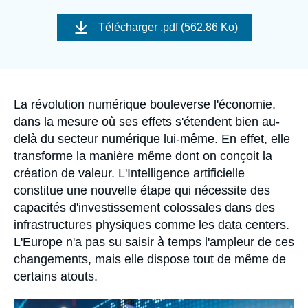
Se connecter
Image
de
Télécharger
.pdf (562.86 Ko)
couverture
Nous soutenir
de
la
publication
Accroche
La révolution numérique bouleverse l'économie,
dans la mesure où ses effets s'étendent bien au-
delà du secteur numérique lui-même. En effet, elle
transforme la manière même dont on conçoit la
création de valeur. L'Intelligence artificielle
constitue une nouvelle étape qui nécessite des
capacités d'investissement colossales dans des
infrastructures physiques comme les data centers.
L'Europe n'a pas su saisir à temps l'ampleur de ces
changements, mais elle dispose tout de même de
certains atouts.
Image