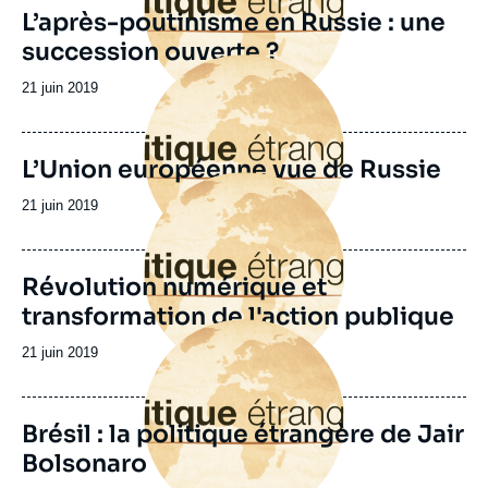
L’après-poutinisme en Russie : une
succession ouverte ?
Image
principale
Date
21 juin 2019
de
publication
L’Union européenne vue de Russie
Image
principale
Date
21 juin 2019
de
publication
Révolution numérique et
transformation de l'action publique
Image
principale
Date
21 juin 2019
de
publication
Brésil : la politique étrangère de Jair
Bolsonaro