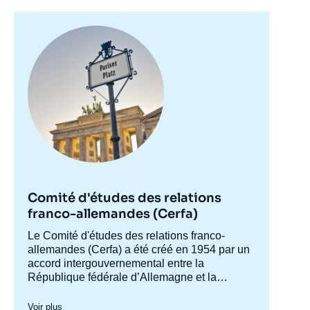
Image
principale
Comité d'études des relations
franco-allemandes (Cerfa)
Accroche
Le Comité d'études des relations franco-
centre
allemandes (Cerfa) a été créé en 1954 par un
accord intergouvernemental entre la
République fédérale d’Allemagne et la
France, afin de mieux faire connaître
l'Allemagne en France et analyser les
Voir plus