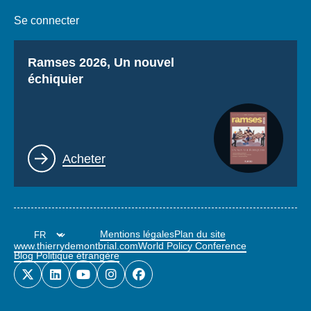
Se connecter
Titre
Ramses 2026, Un nouvel
échiquier
Lien
Acheter
Mentions légales
Plan du site
www.thierrydemontbrial.com
World Policy Conference
Blog Politique étrangère