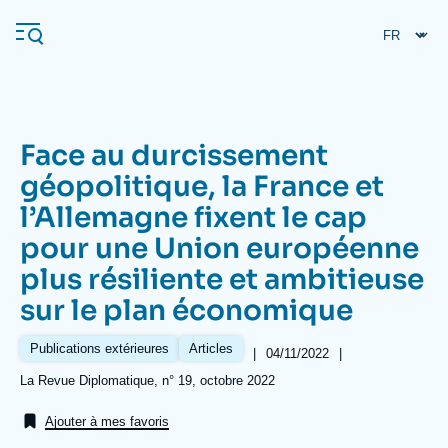
Aller
Panneau de gestion des cookies
au
contenu
principal
Face au durcissement
Navigation
géopolitique, la France et
principale
l’Allemagne fixent le cap
L'Ifri
pour une Union européenne
plus résiliente et ambitieuse
Analyses
sur le plan économique
À propos de l'Ifri
Recherches fréquentes
Publications extérieures
Articles
Événements
|
Date
04/11/2022
|
L'Ifri en bref
Proche-Orient
de
Références
La Revue Diplomatique, n° 19, octobre 2022
publication
Ajouter à mes favoris