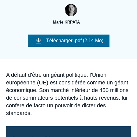
Se connecter
Nous soutenir
Marie KRPATA
Image
de
Télécharger
.pdf (2.14 Mo)
couverture
de
la
publication
Accroche
A défaut d’être un géant politique, l’Union
européenne (UE) est considérée comme un géant
économique. Son marché intérieur de 450 millions
de consommateurs potentiels à hauts revenus, lui
confère de facto un pouvoir de dicter des
standards.