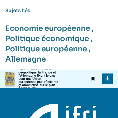
Sujets liés
Economie européenne
,
Politique économique
,
Politique européenne
,
Allemagne
Face au durcissement
géopolitique, la France et
Image
l’Allemagne fixent le cap
de
pour une Union
européenne plus résiliente
couverture
et ambitieuse sur le plan
de
économique
la
publication