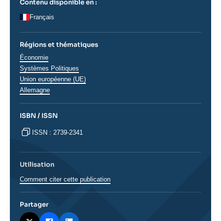
Contenu disponible en :
Français
Régions et thématiques
Thématiques
Économie
analyses
Systèmes Politiques
Union européenne (UE)
Régions
Allemagne
ISBN / ISSN
ISSN : 2739-2341
Utilisation
Comment citer cette publication
Partager