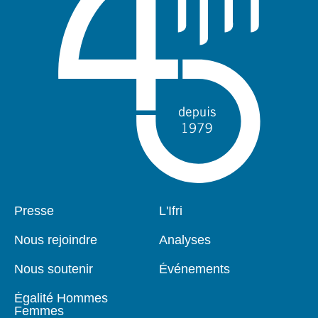
Pied
Presse
Navigation
L'Ifri
de
principale
page
Nous rejoindre
Analyses
Nous soutenir
Événements
Égalité Hommes
Femmes