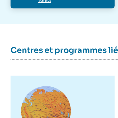
Voir plus
Centres et programmes li
Image
principale