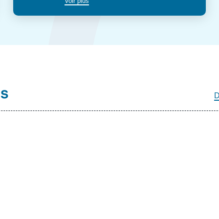
Voir plus
és
D