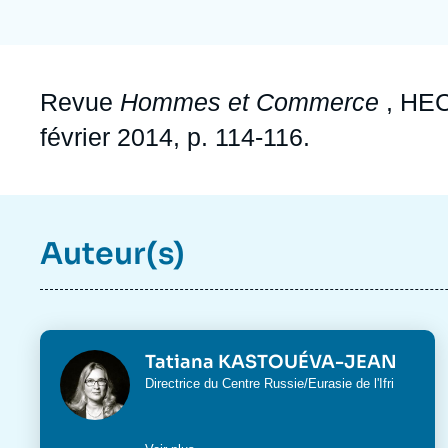
Jeudi 17 septembre 2026 17:30
Partenariats et réseaux
Intelligence artificielle
Nous soutenir en tant que professionnel
Guerre en Ukraine
Accroche
Revue
Hommes et Commerce
, HEC
OTAN
février 2014, p. 114-116.
Auteur(s)
Photo
Tatiana KASTOUÉVA-JEAN
Intitulé
Directrice du
Centre Russie/Eurasie
de l'Ifri
du
poste