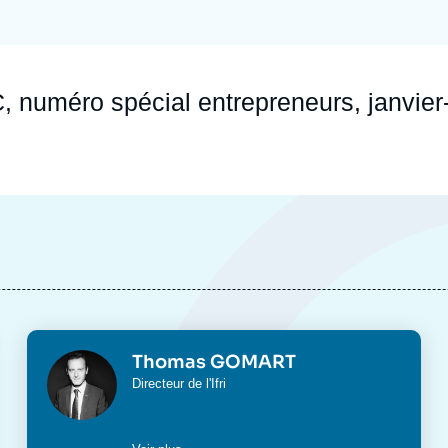
Ramses
Europe
R
S
Politique étrangère
Russie - Eurasie
D
T
, numéro spécial entrepreneurs, janvier
Podcast
Afrique du Nord et Moyen-Orient
Photo
Thomas GOMART
Intitulé
Directeur de l'Ifri
du
poste