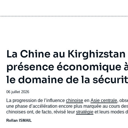
La Chine au Kirghizstan e
présence économique à
le domaine de la sécuri
e
Tatiana KASTOUÉVA-JEAN, Thomas GOMART, «
erture
Russie : un modèle de croissance à l’épreuve »,
Date
06 juillet 2026
Articles, Ifri, 1 février 2014.
de
Accroche
La progression de l’influence
chinoise
en
Asie centrale
, obs
cation
Copier
publication
une phase d’accélération encore plus marquée au cours des t
chinoises ont, de facto, révisé leur
stratégie
et leurs modes d’
Rollan ISMAIL