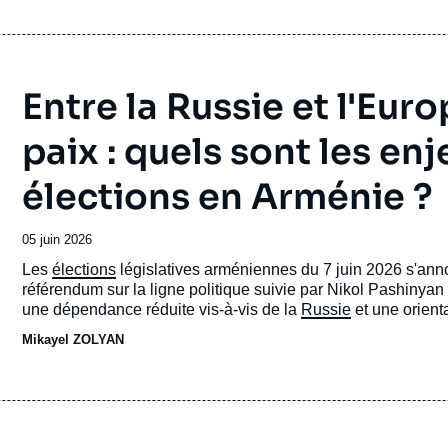
Entre la Russie et l'Euro
paix : quels sont les en
élections en Arménie ?
Date
05 juin 2026
de
Accroche
Les
élections
législatives arméniennes du 7 juin 2026 s'an
publication
référendum sur la ligne politique suivie par Nikol Pashinyan
une dépendance réduite vis-à-vis de la
Russie
et une orient
Contrat civil, reste en tête, mais sa position est fragile, ca
Mikayel ZOLYAN
polarisé, marqué par le traumatisme de la défaite dans la gue
du Karabakh et l’ingérence électorale massive de la Russie.