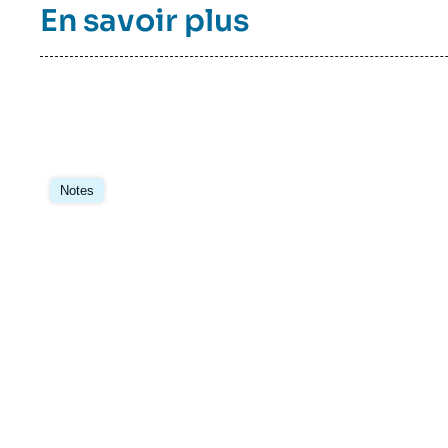
En savoir plus
Image
principale
Notes
Imag
de
couv
de
la
publi