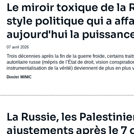
Le miroir toxique de la
style politique qui a af
aujourd'hui la puissanc
Date
07 avril 2026
de
Accroche
Trois décennies après la fin de la guerre froide, certains tra
publication
autoritaire russe (mépris de l’État de droit, vision conspirat
instrumentalisation de la vérité) deviennent de plus en plus 
particulièrement aux États-Unis. En Russie, ce style n’a pas r
Dimitri MINIC
marges de manœuvre stratégiques et contribué à son affaibl
La Russie, les Palestinie
ajustements après le 7