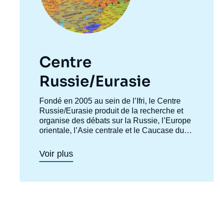
Centre
Russie/Eurasie
Accroche
Fondé en 2005 au sein de l’Ifri, le Centre
centre
Russie/Eurasie produit de la recherche et
organise des débats sur la Russie, l’Europe
orientale, l’Asie centrale et le Caucase du
Sud. Il a pour objectif de comprendre et
d'anticiper l'évolution de cette zone
Voir plus
géographique complexe en pleine mutation
pour enrichir le débat public en France et en
Europe, et pour aider à la décision
stratégique, politique et économique.