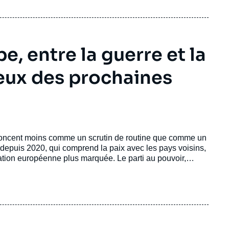
pe, entre la guerre et la
jeux des prochaines
noncent moins comme un scrutin de routine que comme un
 depuis 2020, qui comprend la paix avec les pays voisins,
ation européenne plus marquée. Le parti au pouvoir,
r la campagne se déroule dans un contexte fortement
rre contre l’
Azerbaïdjan
, le déplacement des
Arméniens