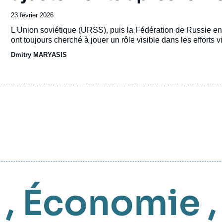
Date
23 février 2026
de
Accroche
L'Union soviétique (URSS), puis la Fédération de Russie en
publication
ont toujours cherché à jouer un rôle visible dans les efforts v
Dmitry MARYASIS
,
Économie
,