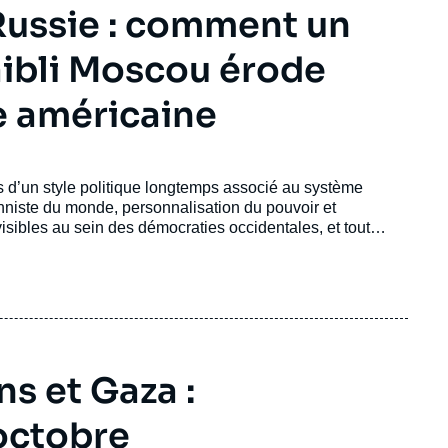
 Russie : comment un
faibli Moscou érode
e américaine
its d’un style politique longtemps associé au système
ionniste du monde, personnalisation du pouvoir et
visibles au sein des démocraties occidentales, et tout
enforcé la puissance de l’État ; il a au contraire réduit ses
issement sur le long terme.
ns et Gaza :
 octobre