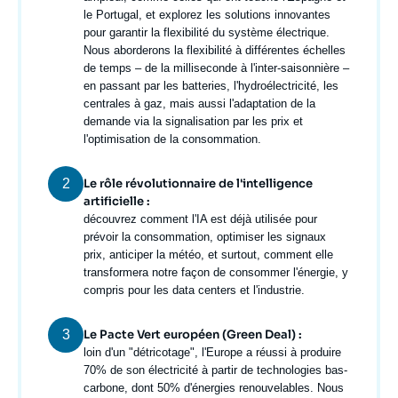
le Portugal, et explorez les solutions innovantes
pour garantir la flexibilité du système électrique.
Nous aborderons la flexibilité à différentes échelles
de temps – de la milliseconde à l'inter-saisonnière –
en passant par les batteries, l'hydroélectricité, les
centrales à gaz, mais aussi l'adaptation de la
demande via la signalisation par les prix et
l'optimisation de la consommation.
2
Le rôle révolutionnaire de l'intelligence
artificielle :
Texte
découvrez comment l'IA est déjà utilisée pour
courant
prévoir la consommation, optimiser les signaux
prix, anticiper la météo, et surtout, comment elle
transformera notre façon de consommer l'énergie, y
compris pour les
data centers
et l'industrie.
3
Le Pacte Vert européen (Green Deal) :
Texte
loin d'un "détricotage", l'Europe a réussi à produire
courant
70% de son électricité à partir de technologies bas-
carbone, dont 50% d'énergies renouvelables. Nous