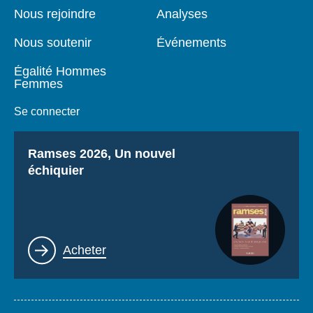
page
Nous rejoindre
Analyses
Nous soutenir
Événements
Égalité Hommes
Femmes
Se connecter
Titre
Ramses 2026, Un nouvel
échiquier
Lien
Acheter