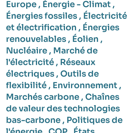
Europe
,
Énergie - Climat
,
Énergies fossiles
,
Électricité
et électrification
,
Énergies
renouvelables
,
Éolien
,
Nucléaire
,
Marché de
l'électricité
,
Réseaux
électriques
,
Outils de
flexibilité
,
Environnement
,
Marchés carbone
,
Chaînes
de valeur des technologies
bas-carbone
,
Politiques de
l'énergie
,
COP
,
États