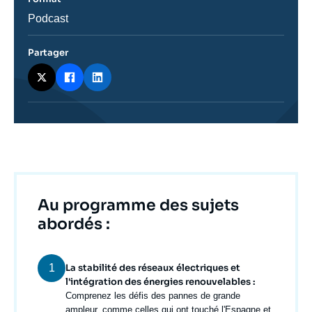
ou
émission
Catégorie
Podcast
journalistique
Partager
Titre
Au programme des sujets
abordés :
1
La stabilité des réseaux électriques et
l'intégration des énergies renouvelables :
Texte
Comprenez les défis des pannes de grande
courant
ampleur, comme celles qui ont touché l'Espagne et