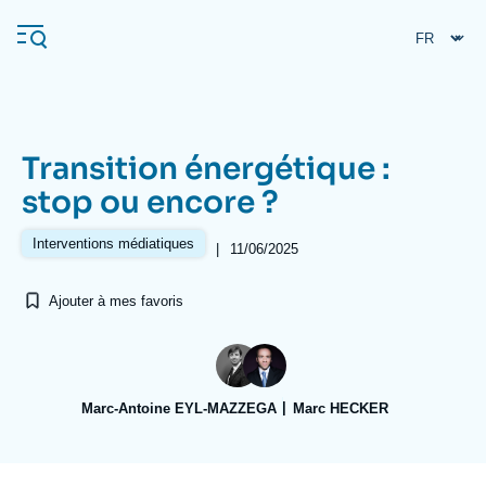
Aller
Panneau de gestion des cookies
au
contenu
principal
Transition énergétique :
Navigation
stop ou encore ?
principale
L'Ifri
Interventions médiatiques
|
11/06/2025
Ajouter à mes favoris
Analyses
À propos de l'Ifri
Recherches fréquentes
Événements
L'Ifri en bref
Proche-Orient
Marc-Antoine EYL-MAZZEGA
Marc HECKER