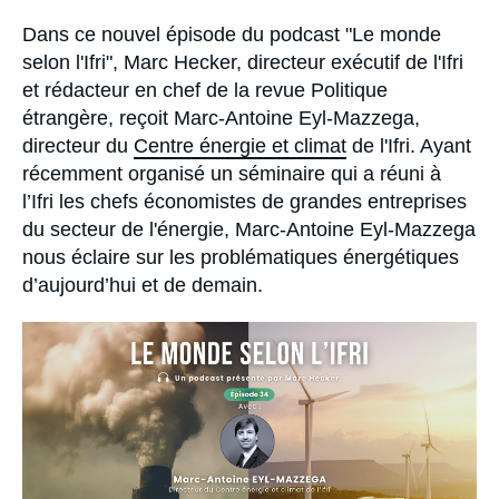
Se connecter
Accroche
Dans ce nouvel épisode du podcast "Le monde
selon l'Ifri", Marc Hecker, directeur exécutif de l'Ifri
Nous soutenir
et rédacteur en chef de la revue Politique
étrangère, reçoit Marc-Antoine Eyl-Mazzega,
directeur du
Centre énergie et climat
de l'Ifri. Ayant
récemment organisé un séminaire qui a réuni à
l’Ifri les chefs économistes de grandes entreprises
du secteur de l'énergie, Marc-Antoine Eyl-Mazzega
nous éclaire sur les problématiques énergétiques
d’aujourd’hui et de demain.
Image
principale
médiatique