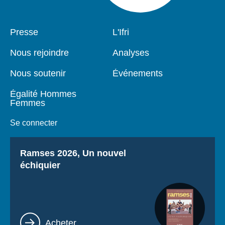
Pied
Presse
Navigation
L'Ifri
de
principale
page
Nous rejoindre
Analyses
Nous soutenir
Événements
Égalité Hommes
Femmes
Se connecter
Titre
Ramses 2026, Un nouvel
échiquier
Lien
Acheter