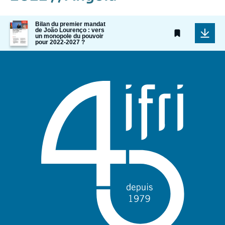
Image
Bilan du premier mandat
de João Lourenço : vers
de
un monopole du pouvoir
couverture
pour 2022-2027 ?
de
la
publication