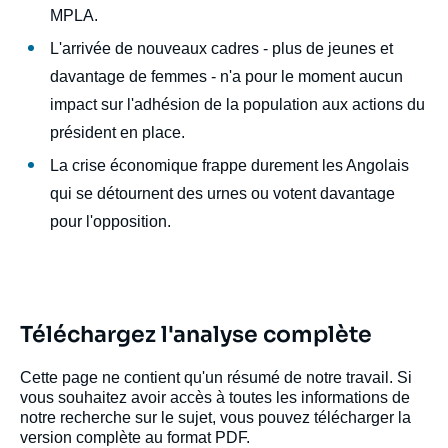
MPLA.
L'arrivée de nouveaux cadres - plus de jeunes et
davantage de femmes - n'a pour le moment aucun
impact sur l'adhésion de la population aux actions du
président en place.
La crise économique frappe durement les Angolais
qui se détournent des urnes ou votent davantage
pour l'opposition.
Image
de
couverture
de
la
publication
Téléchargez l'analyse complète
Cette page ne contient qu'un résumé de notre travail. Si
vous souhaitez avoir accès à toutes les informations de
Benjamin AUGÉ, « Bilan du premier mandat
notre recherche sur le sujet, vous pouvez télécharger la
de João Lourenço : vers un monopole du
version complète au format PDF.