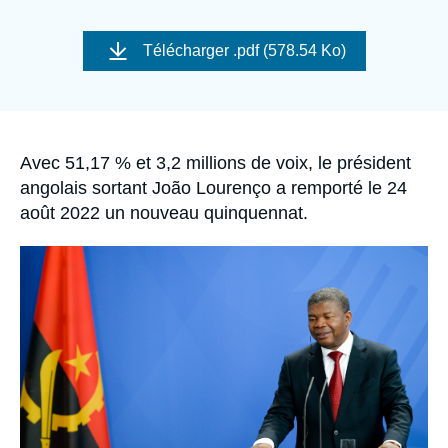
Se connecter
Image
de
Télécharger
.pdf (578.54 Ko)
Nous soutenir
couverture
de
la
publication
Accroche
Avec 51,17 % et 3,2 millions de voix, le président
angolais sortant João Lourenço a remporté le 24
août 2022 un nouveau quinquennat.
Image
principale