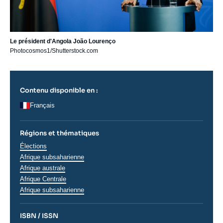
Le président d'Angola João Lourenço
Photocosmos1/Shutterstock.com
Contenu disponible en :
Français
Régions et thématiques
Thématiques
Élections
analyses
Afrique subsaharienne
Régions
Afrique australe
Afrique Centrale
Afrique subsaharienne
ISBN / ISSN