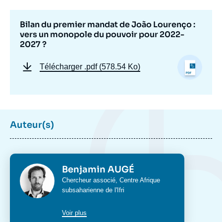
pouvoir pour 2022-2027 ? », Briefings, Ifri,
17 février 2023.
Copier
Bilan du premier mandat de João Lourenço :
vers un monopole du pouvoir pour 2022-
2027 ?
Télécharger
.pdf (578.54 Ko)
Auteur(s)
Photo
Benjamin AUGÉ
Intitulé
Chercheur associé,
Centre Afrique
du
subsaharienne
de l'Ifri
poste
Voir plus