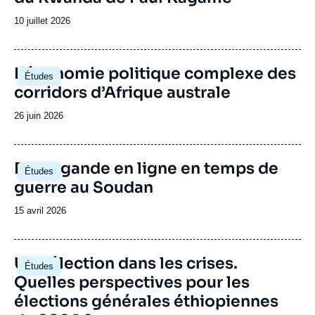
accueille régulièrement des responsables
politiques de différents pays d’Afrique
Date
10 juillet 2026
subsaharienne.
de
publication
Image
L’économie politique complexe des
Études
principale
corridors d’Afrique australe
Date
26 juin 2026
de
publication
Image
Propagande en ligne en temps de
Études
principale
guerre au Soudan
Date
15 avril 2026
de
publication
Image
Une élection dans les crises.
Études
principale
Quelles perspectives pour les
élections générales éthiopiennes