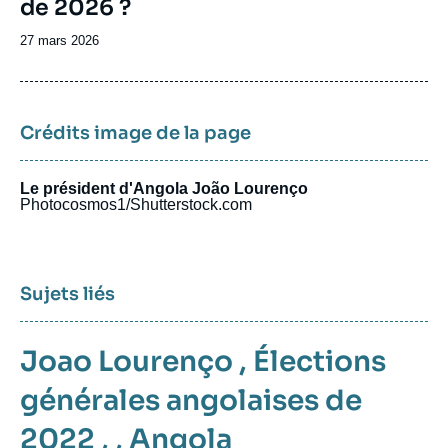
de 2026 ?
Date
27 mars 2026
de
publication
Crédits image de la page
Le président d'Angola João Lourenço
Photocosmos1/Shutterstock.com
Sujets liés
Joao Lourenço
,
Élections
générales angolaises de
2022
, ,
Angola