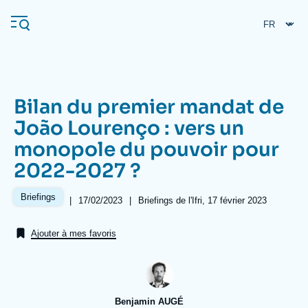
Aller
Panneau de gestion des cookies
au
contenu
principal
Bilan du premier mandat de
Navigation
João Lourenço : vers un
principale
monopole du pouvoir pour
L'Ifri
2022-2027 ?
Analyses
Briefings
|
Date
17/02/2023
|
Références
Briefings de l'Ifri, 17 février 2023
de
À propos de l'Ifri
Recherches fréquentes
publication
Ajouter à mes favoris
Événements
L'Ifri en bref
Proche-Orient
Benjamin AUGÉ