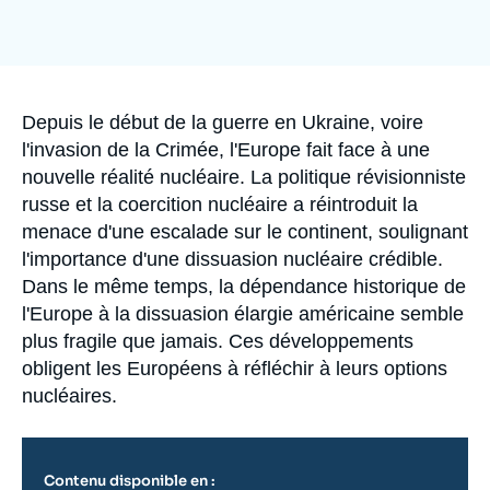
Se connecter
Image
de
couverture
Nous soutenir
de
la
publication
Accroche
Depuis le début de la guerre en Ukraine, voire
l'invasion de la Crimée, l'Europe fait face à une
nouvelle réalité nucléaire. La politique révisionniste
russe et la coercition nucléaire a réintroduit la
menace d'une escalade sur le continent, soulignant
l'importance d'une dissuasion nucléaire crédible.
Dans le même temps, la dépendance historique de
l'Europe à la dissuasion élargie américaine semble
plus fragile que jamais. Ces développements
obligent les Européens à réfléchir à leurs options
nucléaires.
Contenu disponible en :