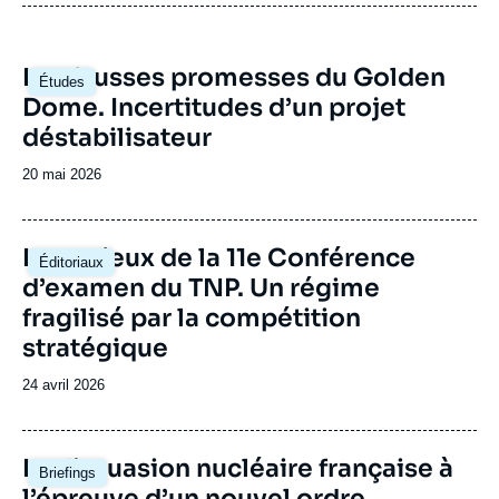
Image
Les fausses promesses du Golden
Études
principale
Dome. Incertitudes d’un projet
déstabilisateur
Date
20 mai 2026
de
publication
Image
Les enjeux de la 11e Conférence
Éditoriaux
principale
d’examen du TNP. Un régime
fragilisé par la compétition
stratégique
Date
24 avril 2026
de
publication
Image
La dissuasion nucléaire française à
Briefings
principale
l’épreuve d’un nouvel ordre