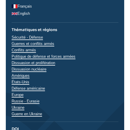
Français
English
Thématiques et régions
Thématiques
Sécurité - Défense
analyses
Guerres et conflits armés
Conflits armés
Politique de défense et forces armées
Dissuasion et prolifération
Dissuasion nucléaire
Régions
Amériques
États-Unis
Défense américaine
Europe
Russie - Eurasie
Ukraine
Guerre en Ukraine
DOI