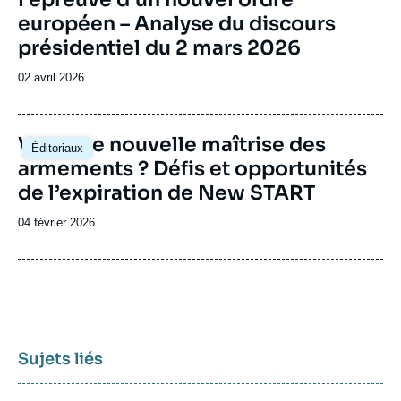
européen – Analyse du discours
présidentiel du 2 mars 2026
Date
02 avril 2026
de
publication
Image
Vers une nouvelle maîtrise des
Éditoriaux
principale
armements ? Défis et opportunités
de l’expiration de New START
Date
04 février 2026
de
publication
Sujets liés