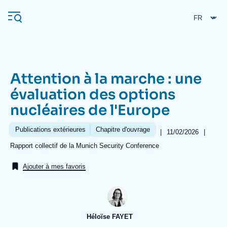
Aller
Panneau de gestion des cookies
au
contenu
principal
Attention à la marche : une
Navigation
évaluation des options
principale
nucléaires de l'Europe
L'Ifri
Publications extérieures
Chapitre d'ouvrage
|
Date
11/02/2026
|
de
Analyses
Références
Rapport collectif de la Munich Security Conference
publication
À propos de l'Ifri
Recherches fréquentes
Ajouter à mes favoris
Événements
L'Ifri en bref
Proche-Orient
Héloïse FAYET