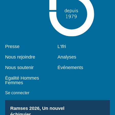
Pied
Presse
Navigation
L'Ifri
de
principale
page
Nous rejoindre
Analyses
Nous soutenir
Événements
Égalité Hommes
Femmes
Se connecter
Titre
Ramses 2026, Un nouvel
échiquier