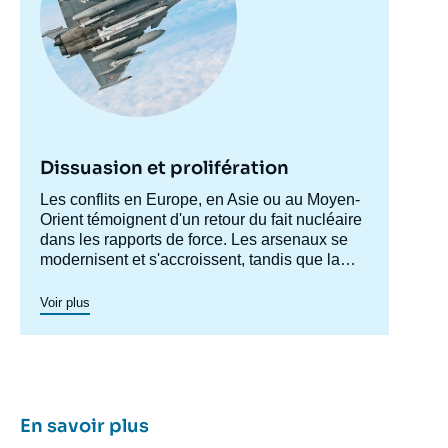
Dissuasion et prolifération
Accroche
Les conflits en Europe, en Asie ou au Moyen-
centre
Orient témoignent d'un retour du fait nucléaire
dans les rapports de force. Les arsenaux se
modernisent et s'accroissent, tandis que la
maîtrise des armements s'effondre. Ce
programme de recherche vise à analyser ces
Voir plus
phénomènes.
En savoir plus