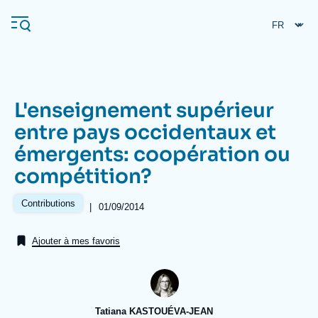
Aller
Panneau de gestion des cookies
au
contenu
principal
L'enseignement supérieur
Navigation
entre pays occidentaux et
principale
émergents: coopération ou
L'Ifri
compétition?
Analyses
Contributions
|
Date
01/09/2014
de
À propos de l'Ifri
Recherches fréquentes
publication
Ajouter à mes favoris
Événements
L'Ifri en bref
Proche-Orient
Tatiana KASTOUÉVA-JEAN