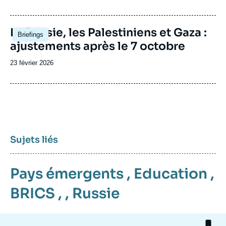
de
publication
Image
La Russie, les Palestiniens et Gaza :
Briefings
principale
ajustements après le 7 octobre
Date
23 février 2026
de
publication
Sujets liés
Pays émergents
,
Education
,
BRICS
, ,
Russie