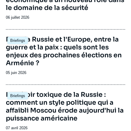
couverture
de
le domaine de la sécurité
la
publication
Date
06 juillet 2026
de
publication
Image
Entre la Russie et l'Europe, entre la
Tatiana KASTOUÉVA-JEAN, «
Briefings
principale
L'enseignement supérieur entre pays
guerre et la paix : quels sont les
occidentaux et émergents: coopération ou
enjeux des prochaines élections en
compétition? », Contributions, Ifri, 1
Arménie ?
septembre 2014.
Copier
Date
05 juin 2026
de
publication
Image
Le miroir toxique de la Russie :
Briefings
principale
comment un style politique qui a
affaibli Moscou érode aujourd'hui la
puissance américaine
Date
07 avril 2026