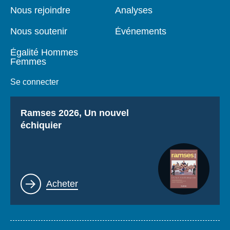
page
Nous rejoindre
Analyses
Nous soutenir
Événements
Égalité Hommes
Femmes
Se connecter
Titre
Ramses 2026, Un nouvel
échiquier
Lien
Acheter