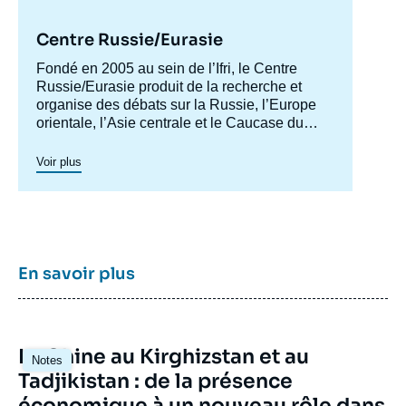
Centre Russie/Eurasie
Accroche
Fondé en 2005 au sein de l’Ifri, le Centre
centre
Russie/Eurasie produit de la recherche et
organise des débats sur la Russie, l’Europe
orientale, l’Asie centrale et le Caucase du
Sud. Il a pour objectif de comprendre et
d'anticiper l'évolution de cette zone
Voir plus
géographique complexe en pleine mutation
pour enrichir le débat public en France et en
Europe, et pour aider à la décision
stratégique, politique et économique.
En savoir plus
Image
La Chine au Kirghizstan et au
Notes
principale
Tadjikistan : de la présence
Image
de
économique à un nouveau rôle dans