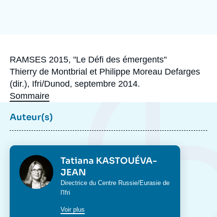
Se connecter
Image
de
Nous soutenir
couverture
de
la
publication
Accroche
RAMSES 2015, "Le Défi des émergents"
Thierry de Montbrial et Philippe Moreau Defarges
(dir.), Ifri/Dunod, septembre 2014.
Sommaire
Auteur(s)
Photo
Tatiana KASTOUÉVA-
JEAN
Intitulé
Directrice du
Centre Russie/Eurasie
de
du
l'Ifri
poste
Voir plus