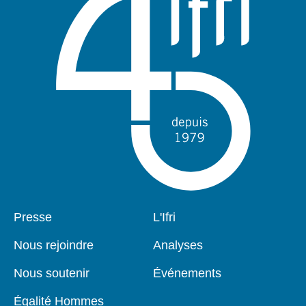
Pied
Presse
Navigation
L'Ifri
de
principale
page
Nous rejoindre
Analyses
Nous soutenir
Événements
Égalité Hommes