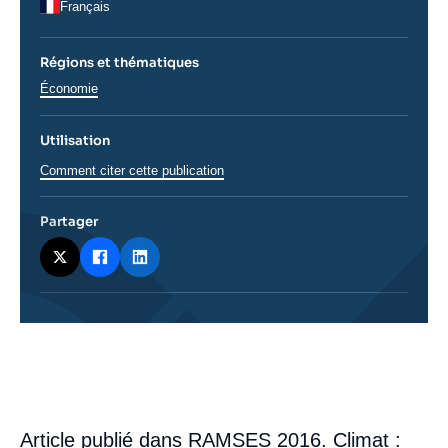
Français
Régions et thématiques
Thématiques
Économie
analyses
Utilisation
Comment citer cette publication
Partager
Corps
analyses
Article publié dans
RAMSES 2016. Climat :