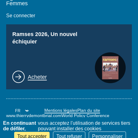
Femmes
Se connecter
Titre
Ramses 2026, Un nouvel
échiquier
Lien
Acheter
Mentions légales
Plan du site
www.thierrydemontbrial.com
World Policy Conference
Blog Politique étrangère
En continuant
vous acceptez l'utilisation de services tiers
de défiler,
pouvant installer des cookies
Tout accepter
Tout refuser
Personnaliser