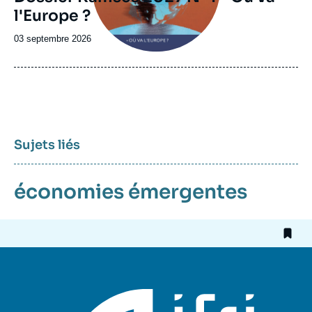
l'Europe ?
Date
03 septembre 2026
de
publication
Sujets liés
économies émergentes