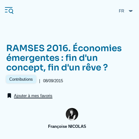
Aller
Panneau de gestion des cookies
au
contenu
principal
RAMSES 2016. Économies
Navigation
émergentes : fin d'un
principale
concept, fin d'un rêve ?
L'Ifri
Contributions
|
Date
08/09/2015
de
Analyses
publication
Ajouter à mes favoris
À propos de l'Ifri
Recherches fréquentes
Événements
L'Ifri en bref
Proche-Orient
Françoise NICOLAS
Image