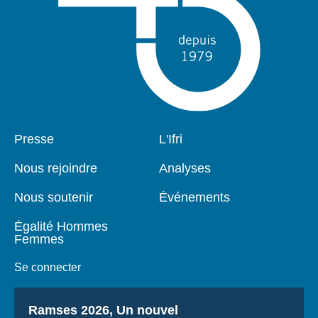
Pied
Presse
Navigation
L'Ifri
de
principale
page
Nous rejoindre
Analyses
Nous soutenir
Événements
Égalité Hommes
Femmes
Se connecter
Titre
Ramses 2026, Un nouvel