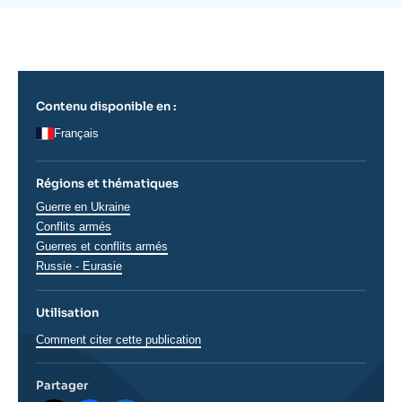
Se connecter
de
la
publication
Nous soutenir
Contenu disponible en :
Français
Régions et thématiques
Thématiques
Guerre en Ukraine
analyses
Conflits armés
Guerres et conflits armés
Régions
Russie - Eurasie
Utilisation
Comment citer cette publication
Partager