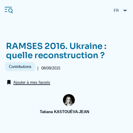
Aller
Panneau de gestion des cookies
au
contenu
principal
RAMSES 2016. Ukraine :
Navigation
quelle reconstruction ?
principale
L'Ifri
Contributions
|
Date
08/09/2015
de
publication
Ajouter à mes favoris
Analyses
À propos de l'Ifri
Recherches fréquentes
Événements
L'Ifri en bref
Proche-Orient
Tatiana KASTOUÉVA-JEAN
Image
de
couverture