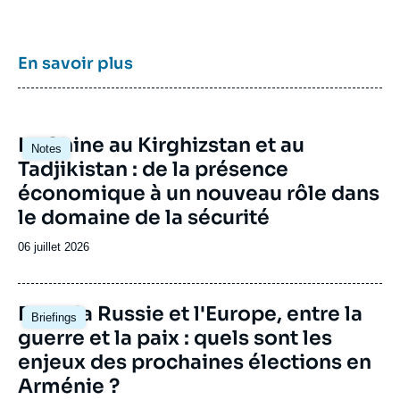
Europe, et pour aider à la décision
stratégique, politique et économique.
Tatiana KASTOUÉVA-JEAN, « RAMSES
2016. Ukraine : quelle reconstruction ? »,
En savoir plus
Contributions, Ifri, 8 septembre 2015.
Copier
Image
La Chine au Kirghizstan et au
Notes
principale
Tadjikistan : de la présence
économique à un nouveau rôle dans
le domaine de la sécurité
Date
06 juillet 2026
de
publication
Image
Entre la Russie et l'Europe, entre la
Briefings
principale
guerre et la paix : quels sont les
enjeux des prochaines élections en
Arménie ?