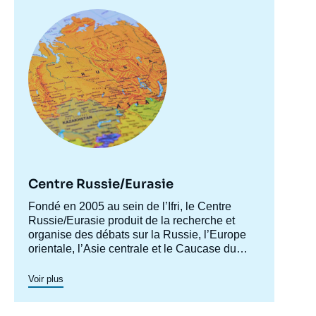
Image
principale
Centre Russie/Eurasie
Accroche
Fondé en 2005 au sein de l’Ifri, le Centre
centre
Russie/Eurasie produit de la recherche et
Image
organise des débats sur la Russie, l’Europe
de
couverture
orientale, l’Asie centrale et le Caucase du
de
Sud. Il a pour objectif de comprendre et
la
d'anticiper l'évolution de cette zone
Voir plus
publication
géographique complexe en pleine mutation
pour enrichir le débat public en France et en