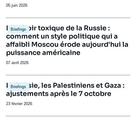
Date
05 juin 2026
de
publication
Image
Le miroir toxique de la Russie :
Briefings
principale
comment un style politique qui a
affaibli Moscou érode aujourd'hui la
puissance américaine
Date
07 avril 2026
de
publication
Image
La Russie, les Palestiniens et Gaza :
Briefings
principale
ajustements après le 7 octobre
Date
23 février 2026
de
publication