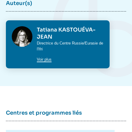
Auteur(s)
Photo
Tatiana KASTOUÉVA-
JEAN
Intitulé
Directrice du
Centre Russie/Eurasie
de
du
l'Ifri
poste
Voir plus
Centres et programmes liés