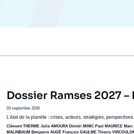
Dossier Ramses 2027 –
Date
03 septembre 2026
de
Accroche
L'état de la planète : crises, acteurs, stratégies, perspectives.
publication
Clément THERME
Julia AMOURA
Dimitri MINIC
Paul MAURICE
Marc
MALINBAUM
Benjamin AUGÉ
François GAULME
Thierry VIRCOULO