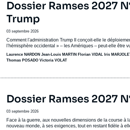
Dossier Ramses 2027 N°
Trump
Date
03 septembre 2026
de
Accroche
Comment l'administration Trump II conçoit-elle le déploieme
publication
l'hémisphère occidental » – les Amériques – peut-elle être
Laurence NARDON
Jean-Louis MARTIN
Florian VIDAL
Iris MARJOLE
Thomas POSADO Victoria VOLAT
Dossier Ramses 2027 N° 
Date
03 septembre 2026
de
Accroche
Face à la guerre, aux nouvelles dimensions de la course à l
publication
nouveau monde, à ses exigences, tout en restant fidèle à e