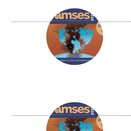
Image
principale
Image
principale