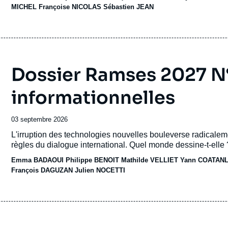
MICHEL
Françoise NICOLAS
Sébastien JEAN
Dossier Ramses 2027 N°
informationnelles
Françoise NICOLAS, Jean-Marie PAUGAM, « Une
Date
03 septembre 2026
nouvelle donne économique mondiale »,
de
Contributions, Ifri, 15 septembre 2005.
Accroche
L'irruption des technologies nouvelles bouleverse radicaleme
publication
Copier
règles du dialogue international. Quel monde dessine-t-elle 
Emma BADAOUI Philippe BENOIT
Mathilde VELLIET
Yann COATAN
François DAGUZAN
Julien NOCETTI