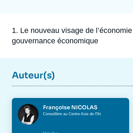
Jeudi 17 septembre 2026 17:30
Partenariats et réseaux
Intelligence artificielle
Nous soutenir en tant que professionnel
Guerre en Ukraine
Accroche
1. Le nouveau visage de l’économie
OTAN
gouvernance économique
Auteur(s)
Photo
Françoise NICOLAS
Intitulé
Conseillère au
Centre Asie
de l'Ifri
du
poste