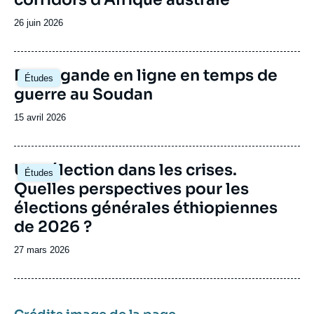
Date
26 juin 2026
de
publication
Image
Propagande en ligne en temps de
Études
principale
guerre au Soudan
Date
15 avril 2026
de
publication
Image
Une élection dans les crises.
Études
principale
Quelles perspectives pour les
élections générales éthiopiennes
de 2026 ?
Date
27 mars 2026
de
publication