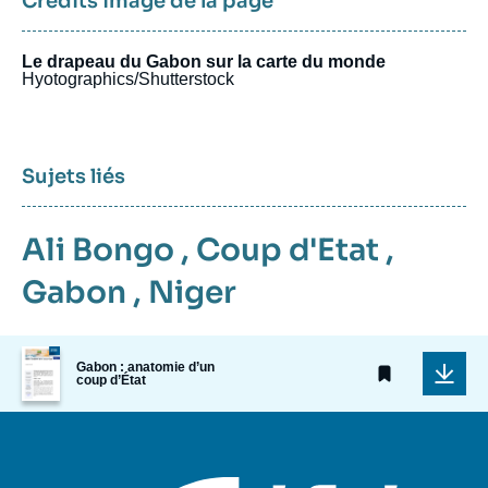
Crédits image de la page
Le drapeau du Gabon sur la carte du monde
Hyotographics/Shutterstock
Sujets liés
Ali Bongo
,
Coup d'Etat
,
Gabon
,
Niger
Image
Gabon : anatomie d’un
de
coup d’État
couverture
de
la
publication