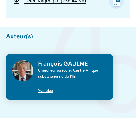
Télécharger
.pdf (236.44 Ko)
Auteur(s)
Photo
François GAULME
Intitulé
Chercheur associé,
Centre Afrique
du
subsaharienne
de l'Ifri
poste
Voir plus