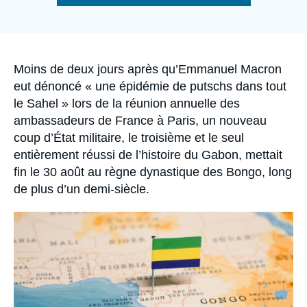
Se connecter
de
la
publication
Nous soutenir
Accroche
Moins de deux jours après qu’Emmanuel Macron
eut dénoncé « une épidémie de putschs dans tout
le Sahel » lors de la réunion annuelle des
ambassadeurs de France à Paris, un nouveau
coup d’État militaire, le troisième et le seul
entièrement réussi de l’histoire du Gabon, mettait
fin le 30 août au règne dynastique des Bongo, long
de plus d’un demi-siècle.
Image
principale