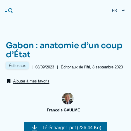
Aller
Panneau de gestion des cookies
au
contenu
principal
Gabon : anatomie d’un coup
Navigation
d’État
principale
L'Ifri
Éditoriaux
|
Date
08/09/2023
|
Références
Éditoriaux de l'Ifri, 8 septembre 2023
de
publication
Ajouter à mes favoris
Analyses
À propos de l'Ifri
Recherches fréquentes
Événements
L'Ifri en bref
Proche-Orient
François GAULME
Image
de
Télécharger
.pdf (236.44 Ko)
couverture