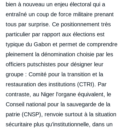
la
bien à nouveau un enjeu électoral qui a
publication
entraîné un coup de force militaire prenant
tous par surprise. Ce positionnement très
François GAULME, « Gabon : anatomie
particulier par rapport aux élections est
d’un coup d’État », Éditoriaux, Ifri, 8
typique du Gabon et permet de comprendre
septembre 2023.
Copier
pleinement la dénomination choisie par les
officiers putschistes pour désigner leur
groupe : Comité pour la transition et la
restauration des institutions (CTRI). Par
contraste, au Niger l’organe équivalent, le
Conseil national pour la sauvegarde de la
patrie (CNSP), renvoie surtout à la situation
sécuritaire plus qu’institutionnelle, dans un