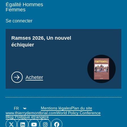
Égalité Hommes
Femmes
Se connecter
Titre
Ramses 2026, Un nouvel
échiquier
Lien
Acheter
Mentions légales
Plan du site
www.thierrydemontbrial.com
World Policy Conference
Blog Politique étrangère