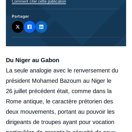
Comment citer cette publication
Partager
Corps
Du Niger au Gabon
analyses
La seule analogie avec le renversement du
président Mohamed Bazoum au Niger le
26 juillet précédent était, comme dans la
Rome antique, le caractère prétorien des
deux mouvements, portant au pouvoir les
dirigeants de troupes ayant pour vocation