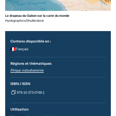
Le drapeau du Gabon sur la carte du monde
Hyotographics/Shutterstock
Contenu disponible en :
Français
Régions et thématiques
Régions
Afrique subsaharienne
ISBN / ISSN
979-10-373-0749-1
Utilisation