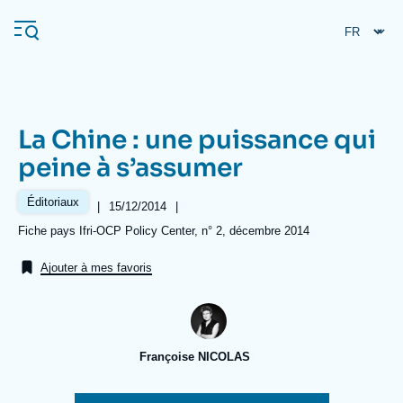
Aller
Panneau de gestion des cookies
au
contenu
principal
La Chine : une puissance qui
Navigation
peine à s’assumer
principale
L'Ifri
Éditoriaux
|
Date
15/12/2014
|
de
Références
Fiche pays Ifri-OCP Policy Center, n° 2, décembre 2014
publication
Analyses
Ajouter à mes favoris
À propos de l'Ifri
Recherches fréquentes
Événements
L'Ifri en bref
Proche-Orient
Françoise NICOLAS
Image