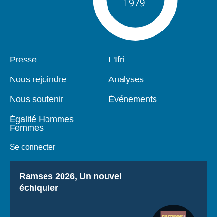
Pied
Presse
Navigation
L'Ifri
de
principale
page
Nous rejoindre
Analyses
Nous soutenir
Événements
Égalité Hommes
Femmes
Se connecter
Titre
Ramses 2026, Un nouvel
échiquier