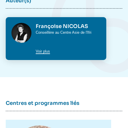
Auteur(s)
Photo
Françoise NICOLAS
Intitulé
Conseillère au
Centre Asie
de l'Ifri
du
poste
Voir plus
Image
de
couverture
de
la
Centres et programmes liés
publication
Image