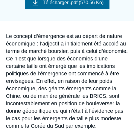
de
Se connecter
Télécharger
.pdf (570.56 Ko)
couverture
de
la
Nous soutenir
publication
Accroche
Le concept d’émergence est au départ de nature
économique : l’adjectif a initialement été accolé au
terme de marché boursier, puis à celui d’économie.
Ce n’est que lorsque des économies d’une
certaine taille ont émergé que les implications
politiques de l’émergence ont commencé à être
envisagées. En effet, en raison de leur poids
économique, des géants émergents comme la
Chine, ou de manière générale les BRICS, sont
incontestablement en position de bouleverser la
donne géopolitique ce qui n’était à l’évidence pas
le cas pour les émergents de taille plus modeste
comme la Corée du Sud par exemple.