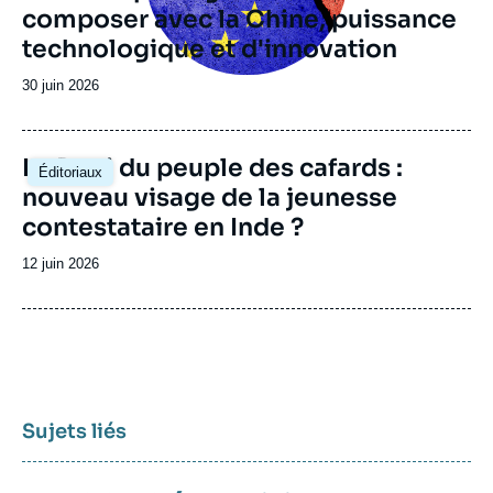
composer avec la Chine, puissance
technologique et d'innovation
Date
30 juin 2026
de
publication
Image
Le Parti du peuple des cafards :
Éditoriaux
principale
nouveau visage de la jeunesse
contestataire en Inde ?
Date
12 juin 2026
de
publication
Sujets liés