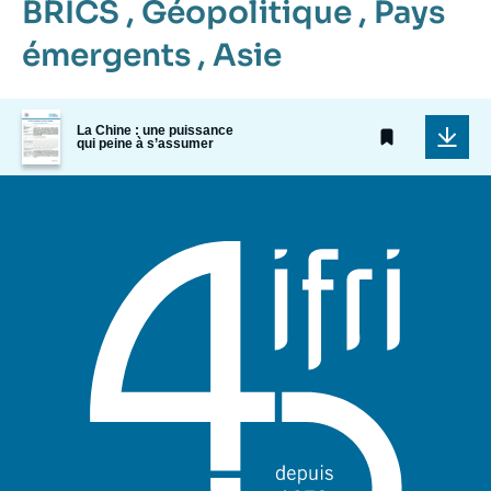
BRICS
,
Géopolitique
,
Pays
émergents
,
Asie
Image
La Chine : une puissance
de
qui peine à s’assumer
couverture
de
la
publication