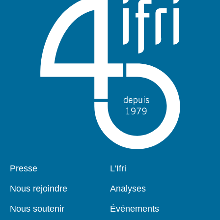
Pied
Presse
Navigation
L'Ifri
de
principale
page
Nous rejoindre
Analyses
Nous soutenir
Événements