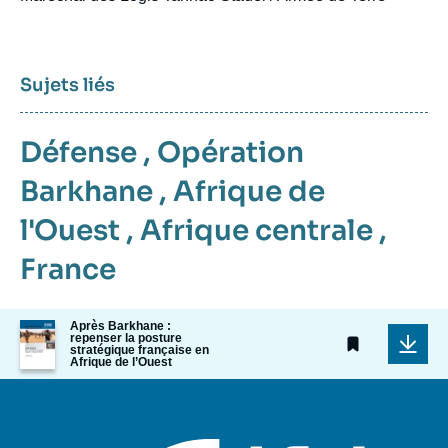
Sujets liés
Défense
,
Opération
Barkhane
,
Afrique de
l'Ouest
,
Afrique centrale
,
France
Image
Après Barkhane :
repenser la posture
de
stratégique française en
couverture
Afrique de l’Ouest
de
la
publication