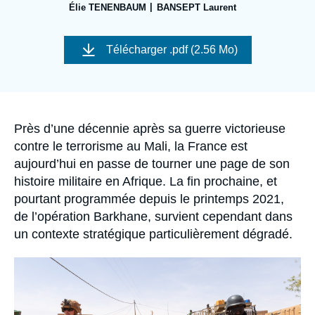
Se connecter
Élie TENENBAUM
BANSEPT Laurent
Image
Nous soutenir
de
Télécharger
.pdf (2.56 Mo)
couverture
de
la
publication
Accroche
Près d’une décennie après sa guerre victorieuse
contre le terrorisme au Mali, la France est
aujourd’hui en passe de tourner une page de son
histoire militaire en Afrique. La fin prochaine, et
pourtant programmée depuis le printemps 2021,
de l’opération Barkhane, survient cependant dans
un contexte stratégique particulièrement dégradé.
Image
principale