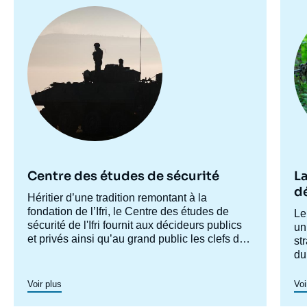
Image
Im
principale
pr
Centre des études de sécurité
La
d
Accroche
Héritier d’une tradition remontant à la
centre
fondation de l’Ifri, le Centre des études de
Ac
Le
sécurité de l'Ifri fournit aux décideurs publics
ce
un
et privés ainsi qu’au grand public les clefs de
st
compréhension des rapports de force et des
du
modes de conflictualité contemporains et à
st
venir. Par son positionnement à la jointure du
as
Voir plus
Voi
politique et de l’opérationnel, la crédibilité de
fe