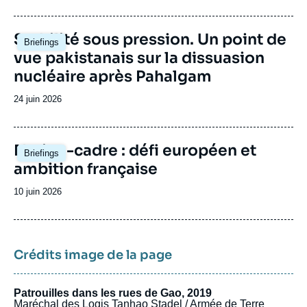
de
publication
Image
Stabilité sous pression. Un point de
Briefings
principale
vue pakistanais sur la dissuasion
nucléaire après Pahalgam
Date
24 juin 2026
de
publication
Image
Nation-cadre : défi européen et
Briefings
principale
ambition française
Date
10 juin 2026
de
publication
Crédits image de la page
Patrouilles dans les rues de Gao, 2019
Maréchal des Logis Tanhao Stadel / Armée de Terre