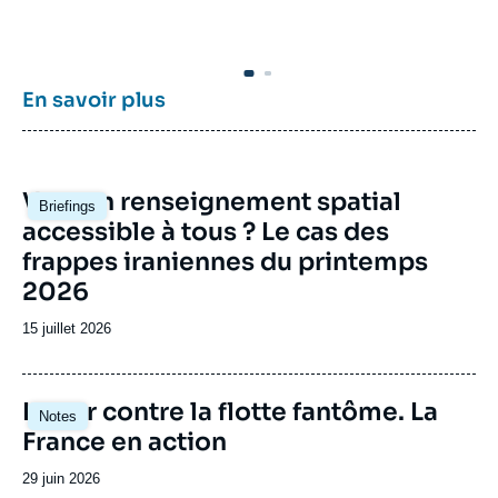
son équipe civilo-militaire et la diffusion large
po
de ses publications en français et en anglais,
po
le Centre des études de sécurité constitue
et
dans le paysage français des
think tanks
un
su
pôle unique de recherche et d’influence sur le
En savoir plus
débat de défense national et international.
Image
Vers un renseignement spatial
Briefings
principale
accessible à tous ? Le cas des
frappes iraniennes du printemps
2026
Date
15 juillet 2026
de
publication
Image
Lutter contre la flotte fantôme. La
Notes
principale
France en action
Date
29 juin 2026