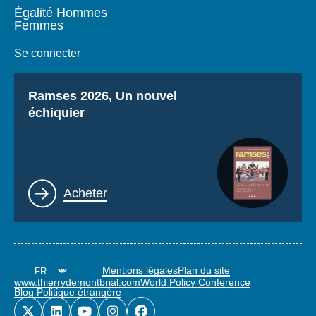
Égalité Hommes
Femmes
Se connecter
Titre
Ramses 2026, Un nouvel
échiquier
Lien
Acheter
Mentions légales
Plan du site
www.thierrydemontbrial.com
World Policy Conference
Blog Politique étrangère