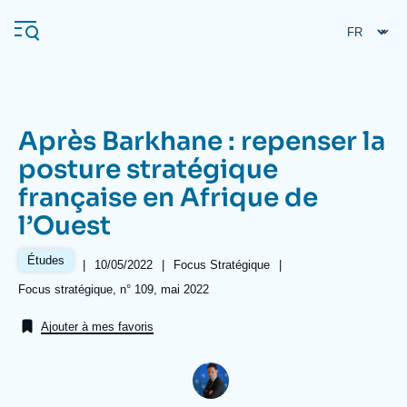
Aller
Panneau de gestion des cookies
au
contenu
principal
Après Barkhane : repenser la
Navigation
posture stratégique
principale
française en Afrique de
L'Ifri
l’Ouest
Analyses
Études
|
Date
10/05/2022
|
Référence
Focus Stratégique
|
de
taxonomie
À propos de l'Ifri
Recherches fréquentes
Références
Focus stratégique, n° 109, mai 2022
publication
collections
Événements
L'Ifri en bref
Proche-Orient
Ajouter à mes favoris