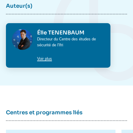
publication
Auteur(s)
Élie TENENBAUM, BANSEPT Laurent, «
Photo
Élie TENENBAUM
Après Barkhane : repenser la posture
Intitulé
Directeur du
Centre des études de
stratégique française en Afrique de l’Ouest
du
sécurité
de l'Ifri
», Études, Focus Stratégique, Ifri, 10 mai
poste
2022.
Copier
Voir plus
Centres et programmes liés