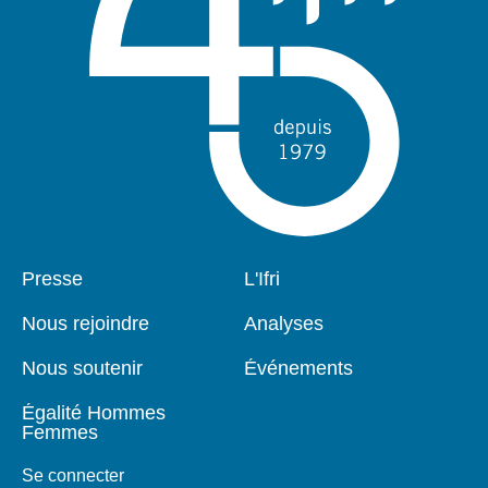
Pied
Presse
Navigation
L'Ifri
de
principale
page
Nous rejoindre
Analyses
Nous soutenir
Événements
Égalité Hommes
Femmes
Se connecter