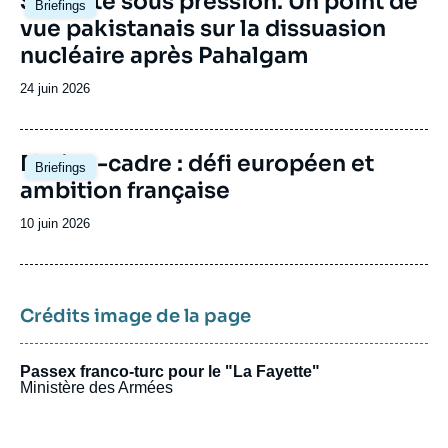
Stabilité sous pression. Un point de
Briefings
principale
vue pakistanais sur la dissuasion
nucléaire après Pahalgam
Date
24 juin 2026
de
publication
Image
Nation-cadre : défi européen et
Briefings
principale
ambition française
Date
10 juin 2026
de
publication
Crédits image de la page
Passex franco-turc pour le "La Fayette"
Ministère des Armées