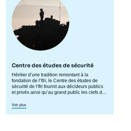
Centre des études de sécurité
Accroche
Héritier d’une tradition remontant à la
centre
fondation de l’Ifri, le Centre des études de
sécurité de l'Ifri fournit aux décideurs publics
et privés ainsi qu’au grand public les clefs de
compréhension des rapports de force et des
modes de conflictualité contemporains et à
Voir plus
venir. Par son positionnement à la jointure du
politique et de l’opérationnel, la crédibilité de
son équipe civilo-militaire et la diffusion large
de ses publications en français et en anglais,