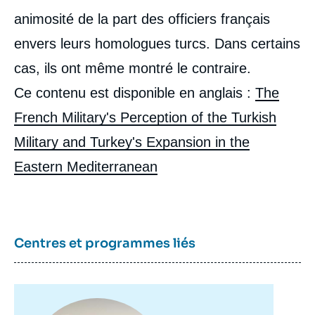
animosité de la part des officiers français
envers leurs homologues turcs. Dans certains
cas, ils ont même montré le contraire.
Image
de
Ce contenu est disponible en anglais :
The
couverture
de
French Military's Perception of the Turkish
la
publication
Military and Turkey's Expansion in the
Eastern Mediterranean
Aris MARGHELIS, « La perception de
l'armée turque et de l'expansion de la
Turquie en Méditerranée orientale par
l'armée française », Études, Ifri, 18
Centres et programmes liés
novembre 2021.
Copier
Image
principale