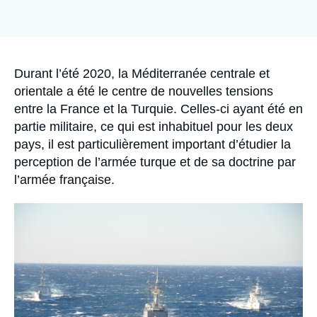
Se connecter
Image
de
couverture
de
Nous soutenir
la
publication
Accroche
Durant l’été 2020, la Méditerranée centrale et
orientale a été le centre de nouvelles tensions
entre la France et la Turquie. Celles-ci ayant été en
partie militaire, ce qui est inhabituel pour les deux
pays, il est particulièrement important d’étudier la
perception de l’armée turque et de sa doctrine par
l’armée française.
Image
principale