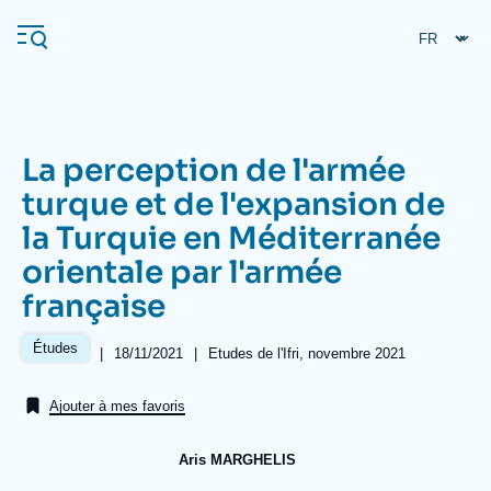
Aller
Panneau de gestion des cookies
au
contenu
principal
La perception de l'armée
Navigation
turque et de l'expansion de
principale
la Turquie en Méditerranée
L'Ifri
orientale par l'armée
française
Analyses
À propos de l'Ifri
Recherches fréquentes
Études
|
Date
18/11/2021
|
Références
Etudes de l'Ifri, novembre 2021
de
Événements
L'Ifri en bref
Proche-Orient
publication
Ajouter à mes favoris
Aris MARGHELIS