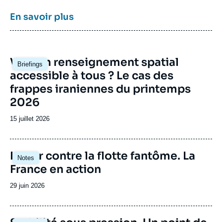
le Centre des études de sécurité constitue
dans le paysage français des
think tanks
un
En savoir plus
pôle unique de recherche et d’influence sur le
débat de défense national et international.
Image
Vers un renseignement spatial
Briefings
principale
accessible à tous ? Le cas des
frappes iraniennes du printemps
2026
Date
15 juillet 2026
de
publication
Image
Lutter contre la flotte fantôme. La
Notes
principale
France en action
Date
29 juin 2026
de
publication
Image