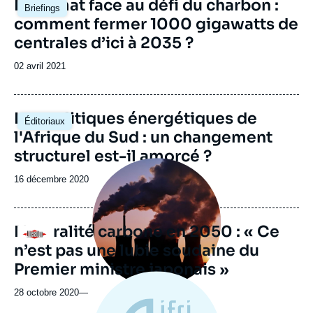
Image
Le climat face au défi du charbon :
Briefings
principale
comment fermer 1000 gigawatts de
centrales d’ici à 2035 ?
Date
02 avril 2021
de
publication
Image
Les politiques énergétiques de
Éditoriaux
principale
l'Afrique du Sud : un changement
structurel est-il amorcé ?
Image
principale
Date
16 décembre 2020
médiatique
de
publication
Neutralité carbone en 2050 : « Ce
Logo
n’est pas une lubie soudaine du
Premier ministre japonais »
28 octobre 2020
—