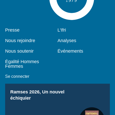
Pied
Presse
Navigation
L'Ifri
de
principale
page
Nous rejoindre
Analyses
Nous soutenir
Événements
Égalité Hommes
Femmes
Se connecter
Titre
Ramses 2026, Un nouvel
échiquier