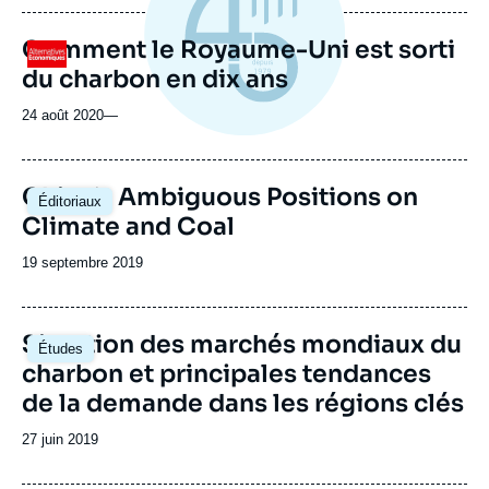
Comment le Royaume-Uni est sorti
Logo
du charbon en dix ans
24 août 2020
—
Image
China’s Ambiguous Positions on
Éditoriaux
principale
Climate and Coal
Date
19 septembre 2019
de
publication
Image
Situation des marchés mondiaux du
Études
principale
charbon et principales tendances
de la demande dans les régions clés
Date
27 juin 2019
de
publication