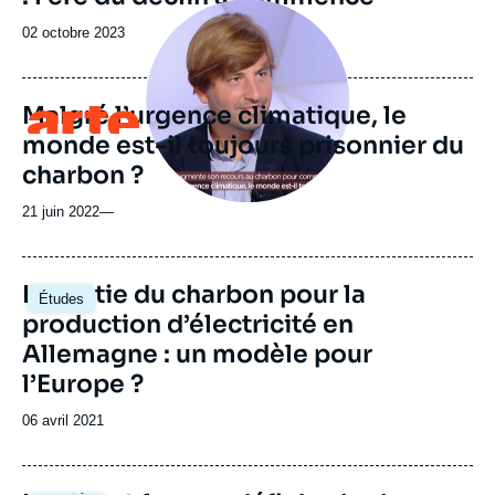
Image
principale
Date
02 octobre 2023
médiatique
de
publication
Malgré l’urgence climatique, le
Logo
monde est-il toujours prisonnier du
charbon ?
21 juin 2022
—
Image
La sortie du charbon pour la
Études
principale
production d’électricité en
Allemagne : un modèle pour
l’Europe ?
Date
06 avril 2021
de
publication