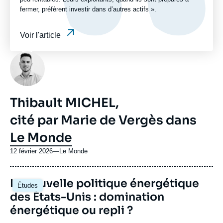
fermer, préfèrent investir dans d’autres actifs ».
Voir l'article
Photo
Thibault MICHEL,
cité par Marie de Vergès dans
Le Monde
12 février 2026
—
Nom
Le Monde
du
journal,
Image
La nouvelle politique énergétique
revue
Études
principale
ou
des États-Unis : domination
émission
énergétique ou repli ?