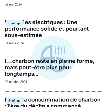
Date
02 mai 2024
de
publication
Image
Véhicules électriques : Une
Briefings
principale
performance solide et pourtant
sous-estimée
Date
01 mars 2024
de
publication
Le charbon reste en pleine forme,
Logo
mais peut-être plus pour
longtemps...
20 octobre 2023
—
Image
Pic de la consommation de charbon
Briefings
principale
: l'ère du déclin a commencé