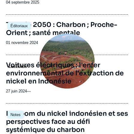
Date
04 septembre 2025
de
publication
Image
Turquie 2050 : Charbon ; Proche-
Éditoriaux
principale
Orient ; santé mentale
Image
principale
Date
01 novembre 2024
médiatique
de
publication
Voitures électriques : l'enfer
Logo
environnemental de l'extraction de
nickel en Indonésie
27 juin 2024
—
Image
Le boom du nickel indonésien et ses
Notes
principale
perspectives face au défi
systémique du charbon