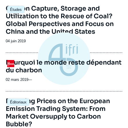
Image
Carbon Capture, Storage and
Études
principale
Utilization to the Rescue of Coal?
Global Perspectives and Focus on
China and the United States
Date
04 juin 2019
de
publication
Pourquoi le monde reste dépendant
Logo
du charbon
02 mars 2019
—
Image
Booming Prices on the European
Éditoriaux
principale
Emission Trading System: From
Market Oversupply to Carbon
Bubble?