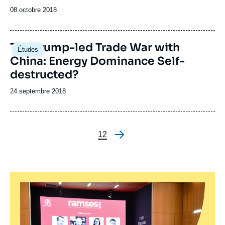
Date
08 octobre 2018
de
publication
Image
The Trump-led Trade War with
Études
principale
China: Energy Dominance Self-
destructed?
Date
24 septembre 2018
de
publication
Page
1
Page
2
Pagination