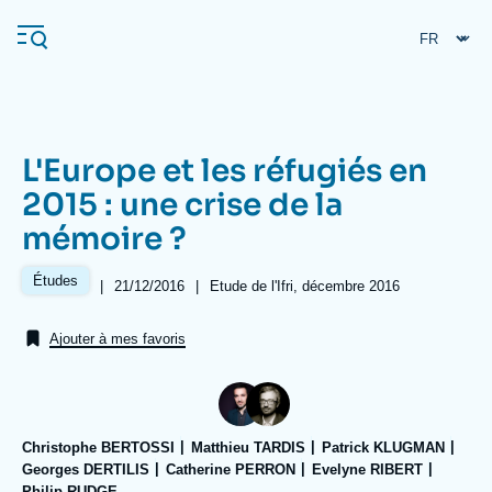
Aller
Panneau de gestion des cookies
au
contenu
principal
L'Europe et les réfugiés en
Navigation
2015 : une crise de la
principale
mémoire ?
L'Ifri
Études
|
Date
21/12/2016
|
Références
Etude de l'Ifri, décembre 2016
de
Analyses
publication
Ajouter à mes favoris
À propos de l'Ifri
Recherches fréquentes
Événements
L'Ifri en bref
Proche-Orient
Christophe BERTOSSI
Matthieu TARDIS
Patrick KLUGMAN
Georges DERTILIS
Catherine PERRON
Evelyne RIBERT
Philip RUDGE