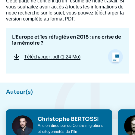
la
Cette page ne contient qu'un résumé de notre travail. Si
publication
vous souhaitez avoir accès à toutes les informations de
notre recherche sur le sujet, vous pouvez télécharger la
version complète au format PDF.
Christophe BERTOSSI, Matthieu TARDIS,
L'Europe et les réfugiés en 2015 : une crise de
Patrick KLUGMAN, Georges DERTILIS,
la mémoire ?
Catherine PERRON, Evelyne RIBERT, Philip
RUDGE, « L'Europe et les réfugiés en 2015
: une crise de la mémoire ? », Études, Ifri,
Télécharger
.pdf (1.24 Mo)
21 décembre 2016.
Copier
Auteur(s)
Photo
Phot
Christophe BERTOSSI
Intitulé
Ancien directeur du Centre migrations
du
et citoyennetés de l'Ifri