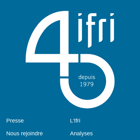
publication
Pied
Presse
Navigation
L'Ifri
de
principale
page
Nous rejoindre
Analyses