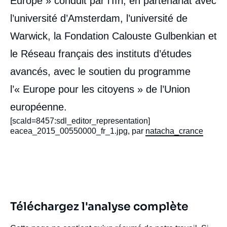
Europe » conduit par l’Ifri, en partenariat avec
l’université d’Amsterdam, l’université de
Warwick, la Fondation Calouste Gulbenkian et
le Réseau français des instituts d’études
avancés, avec le soutien du programme
l’« Europe pour les citoyens » de l’Union
européenne.
[scald=8457:sdl_editor_representation]
eacea_2015_00550000_fr_1.jpg, par
natacha_crance
Image
de
Téléchargez l'analyse complète
couverture
de