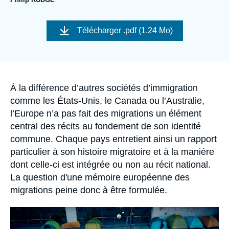
Se connecter
Image
de
Nous soutenir
Télécharger
.pdf (1.24 Mo)
couverture
de
la
publication
Accroche
À la différence d’autres sociétés d’immigration
comme les États-Unis, le Canada ou l’Australie,
l’Europe n’a pas fait des migrations un élément
central des récits au fondement de son identité
commune. Chaque pays entretient ainsi un rapport
particulier à son histoire migratoire et à la manière
dont celle-ci est intégrée ou non au récit national.
La question d'une mémoire européenne des
migrations peine donc à être formulée.
Image
principale