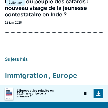
Image
Le Parti du peuple des cafards :
Éditoriaux
principale
nouveau visage de la jeunesse
contestataire en Inde ?
Date
12 juin 2026
de
publication
Sujets liés
Immigration
,
Europe
Image
L'Europe et les réfugiés en
de
2015 : une crise de la
mémoire ?
couverture
de
la