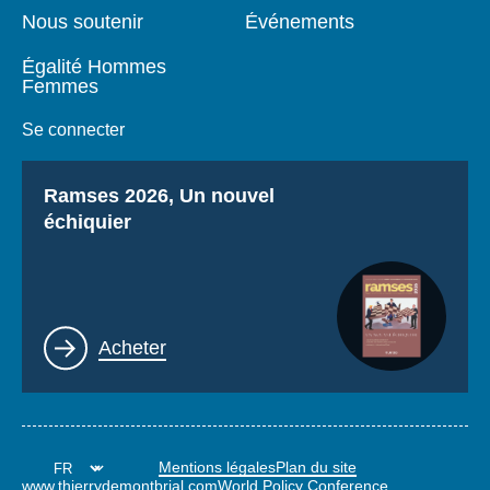
Nous soutenir
Événements
Égalité Hommes
Femmes
Se connecter
Titre
Ramses 2026, Un nouvel
échiquier
Lien
Acheter
Mentions légales
Plan du site
www.thierrydemontbrial.com
World Policy Conference