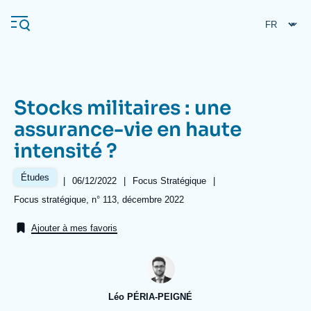
Aller
Panneau de gestion des cookies
au
contenu
principal
Stocks militaires : une
Navigation
assurance-vie en haute
principale
intensité ?
L'Ifri
Études
|
Date
06/12/2022
|
Référence
Focus Stratégique
|
de
taxonomie
Analyses
Références
Focus stratégique, n° 113, décembre 2022
publication
collections
À propos de l'Ifri
Recherches fréquentes
Ajouter à mes favoris
Événements
L'Ifri en bref
Proche-Orient
Léo PÉRIA-PEIGNÉ