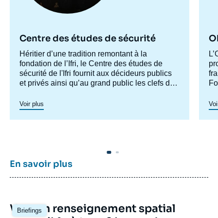
Centre des études de sécurité
Ob
Accroche
Héritier d’une tradition remontant à la
Ac
L’
centre
fondation de l’Ifri, le Centre des études de
ce
pr
sécurité de l'Ifri fournit aux décideurs publics
fr
et privés ainsi qu’au grand public les clefs de
Fo
compréhension des rapports de force et des
le
modes de conflictualité contemporains et à
à 
Voir plus
Voi
venir. Par son positionnement à la jointure du
ar
politique et de l’opérationnel, la crédibilité de
pe
son équipe civilo-militaire et la diffusion large
pr
de ses publications en français et en anglais,
le Centre des études de sécurité constitue
dans le paysage français des
think tanks
un
En savoir plus
pôle unique de recherche et d’influence sur le
débat de défense national et international.
Image
Vers un renseignement spatial
Briefings
principale