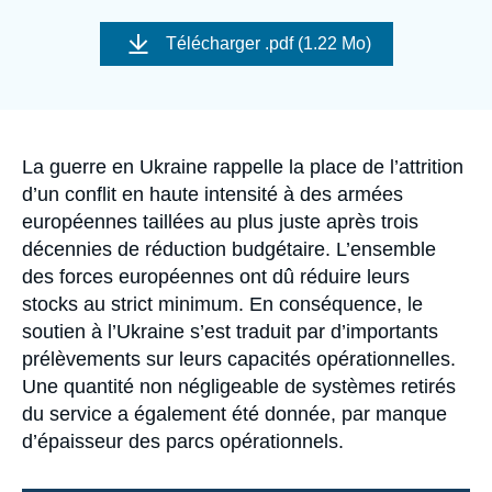
Se connecter
Image
de
Télécharger
.pdf (1.22 Mo)
couverture
Nous soutenir
de
la
publication
Accroche
La guerre en Ukraine rappelle la place de l’attrition
d’un conflit en haute intensité à des armées
européennes taillées au plus juste après trois
décennies de réduction budgétaire. L’ensemble
des forces européennes ont dû réduire leurs
stocks au strict minimum. En conséquence, le
soutien à l’Ukraine s’est traduit par d’importants
prélèvements sur leurs capacités opérationnelles.
Une quantité non négligeable de systèmes retirés
du service a également été donnée, par manque
d’épaisseur des parcs opérationnels.