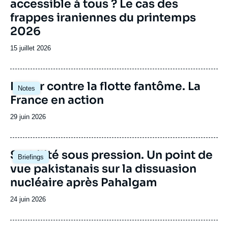
accessible à tous ? Le cas des
frappes iraniennes du printemps
2026
Date
15 juillet 2026
de
publication
Image
Lutter contre la flotte fantôme. La
Notes
principale
France en action
Date
29 juin 2026
de
publication
Image
Stabilité sous pression. Un point de
Briefings
principale
vue pakistanais sur la dissuasion
nucléaire après Pahalgam
Date
24 juin 2026
de
publication