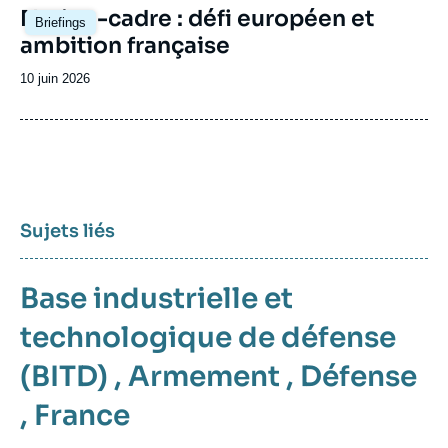
Image
Nation-cadre : défi européen et
Briefings
principale
ambition française
Date
10 juin 2026
de
publication
Sujets liés
Base industrielle et
technologique de défense
(BITD)
,
Armement
,
Défense
,
France