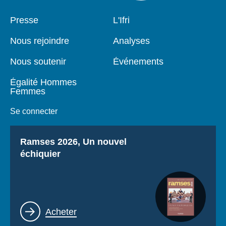
Pied
Presse
Navigation
L'Ifri
de
principale
page
Nous rejoindre
Analyses
Nous soutenir
Événements
Égalité Hommes
Femmes
Se connecter
Titre
Ramses 2026, Un nouvel
échiquier
Lien
Acheter