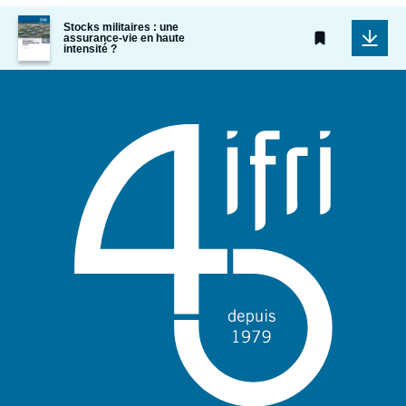
Image
Stocks militaires : une
de
assurance-vie en haute
intensité ?
couverture
de
la
publication