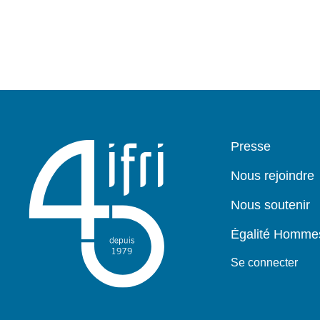
Pied
Presse
de
page
Nous rejoindre
Nous soutenir
Égalité Homm
Se connecter