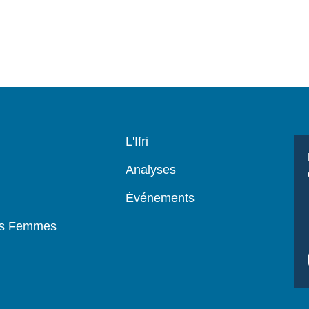
Navigation
L'Ifri
principale
Analyses
Événements
es Femmes