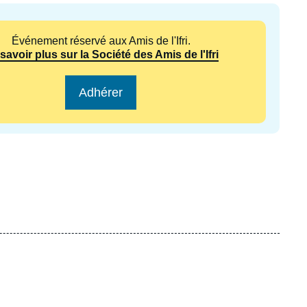
ecrutement
écurité - Défense
Événement réservé aux Amis de l'Ifri.
ocuments de référence
echnologie
savoir plus sur la Société des Amis de l'Ifri
Adhérer