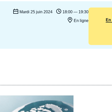
Ramses
Europe
R
S
Mardi 25 juin 2024
18:00 — 19:30
Politique étrangère
Russie - Eurasie
D
T
En 
En ligne
Podcast
Afrique du Nord et Moyen-Orient