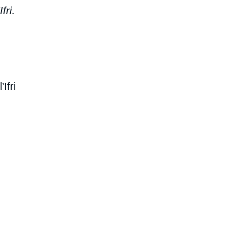
fri
.
’Ifri