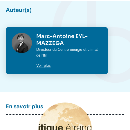
Auteur(s)
Photo
Marc-Antoine EYL-
MAZZEGA
Intitulé
Directeur du
Centre énergie et climat
du
de l'Ifri
poste
Voir plus
Image
En savoir plus
principale