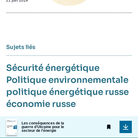
Date
21 juin 2019
de
publication
Sujets liés
Sécurité énergétique
Politique environnementale
politique énergétique russe
économie russe
Image
Les conséquences de la
de
guerre d'Ukraine pour le
couverture
secteur de l'énergie
de