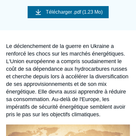
Se connecter
Image
de
Télécharger
.pdf (1.23 Mo)
couverture
Nous soutenir
de
la
publication
Accroche
Le déclenchement de la guerre en Ukraine a
renforcé les chocs sur les marchés énergétiques.
L'Union européenne a compris soudainement le
coût de sa dépendance aux hydrocarbures russes
et cherche depuis lors à accélérer la diversification
de ses approvisionnements et de son mix
énergétique. Elle devra aussi apprendre à réduire
sa consommation. Au-delà de l'Europe, les
impératifs de sécurité énergétique semblent avoir
pris le pas sur les objectifs climatiques.
Image
principale