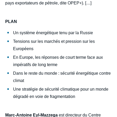
pays exportateurs de pétrole, dite OPEP+). […]
de
la
publication
PLAN
Un système énergétique tenu par la Russie
Marc-Antoine EYL-MAZZEGA, « Les
Tensions sur les marchés et pression sur les
conséquences de la guerre d'Ukraine pour
le secteur de l'énergie », Politique
Européens
étrangère, Articles, Ifri, 21 juin 2022.
En Europe, les réponses de court terme face aux
Copier
impératifs de long terme
Dans le reste du monde : sécurité énergétique contre
climat
Une stratégie de sécurité climatique pour un monde
dégradé en voie de fragmentation
Marc-Antoine Eyl-Mazzega
est directeur du Centre