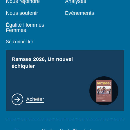
Nous rejoindre
Analyses
Nous soutenir
Événements
Égalité Hommes
Femmes
Se connecter
Titre
Ramses 2026, Un nouvel
échiquier
Lien
Acheter