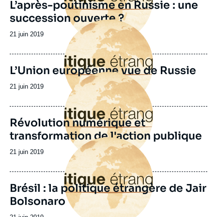
L’après-poutinisme en Russie : une
succession ouverte ?
Image
principale
Date
21 juin 2019
de
publication
L’Union européenne vue de Russie
Image
principale
Date
21 juin 2019
de
publication
Révolution numérique et
transformation de l'action publique
Image
principale
Date
21 juin 2019
de
publication
Brésil : la politique étrangère de Jair
Bolsonaro