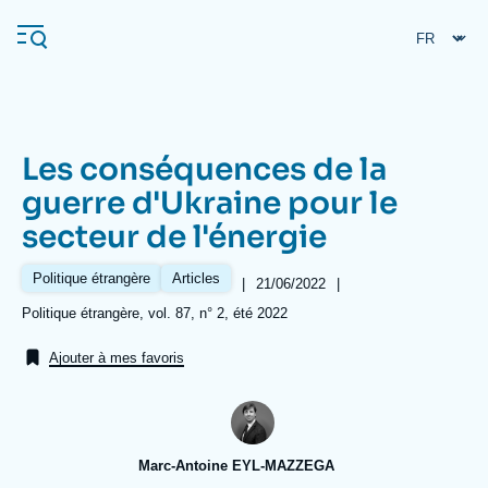
Aller
Panneau de gestion des cookies
au
contenu
principal
Les conséquences de la
Navigation
guerre d'Ukraine pour le
principale
secteur de l'énergie
L'Ifri
Politique étrangère
Articles
|
Date
21/06/2022
|
de
Analyses
Références
Politique étrangère, vol. 87, n° 2, été 2022
publication
À propos de l'Ifri
Recherches fréquentes
Ajouter à mes favoris
Événements
L'Ifri en bref
Proche-Orient
Marc-Antoine EYL-MAZZEGA