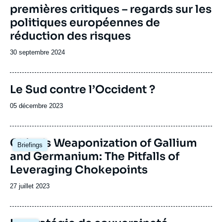
premières critiques – regards sur les
politiques européennes de
réduction des risques
Date
30 septembre 2024
de
publication
Image
Le Sud contre l’Occident ?
de
couverture
Date
05 décembre 2023
de
de
la
publication
publication
Image
China’s Weaponization of Gallium
Briefings
principale
and Germanium: The Pitfalls of
Leveraging Chokepoints
Date
27 juillet 2023
de
publication
Image