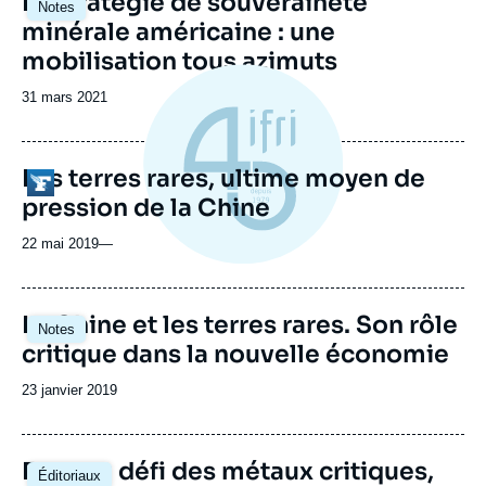
La stratégie de souveraineté
Notes
principale
minérale américaine : une
mobilisation tous azimuts
Date
31 mars 2021
de
publication
Les terres rares, ultime moyen de
Logo
pression de la Chine
22 mai 2019
—
Image
La Chine et les terres rares. Son rôle
Notes
principale
critique dans la nouvelle économie
Date
23 janvier 2019
de
publication
Image
Face au défi des métaux critiques,
Éditoriaux
principale