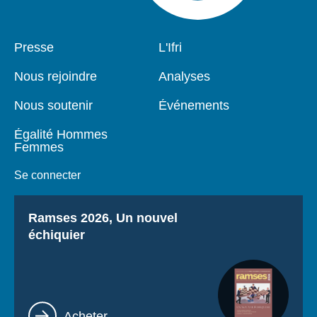
Pied
Presse
Navigation
L'Ifri
de
principale
page
Nous rejoindre
Analyses
Nous soutenir
Événements
Égalité Hommes
Femmes
Se connecter
Titre
Ramses 2026, Un nouvel
échiquier
Lien
Acheter