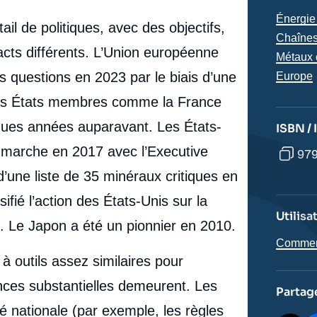
critiques – regards sur les politiques européennes de
Thémat
Énergie 
cation
réduction des risques », Notes, Ifri, 30 septembre
l de politiques, avec des objectifs,
analyse
Chaînes
2024.
cts différents. L’Union européenne
Copier
Métaux 
questions en 2023 par le biais d’une
Région
Europe
rtains États membres comme la France
lques années auparavant. Les États-
ISBN /
a marche en 2017 avec l’Executive
979
d’une liste de 35 minéraux critiques en
ifié l’action des États-Unis sur la
Utilisa
. Le Japon a été un pionnier en 2010.
Comment 
à outils assez similaires pour
ences substantielles demeurent. Les
Partag
é nationale (par exemple, les règles