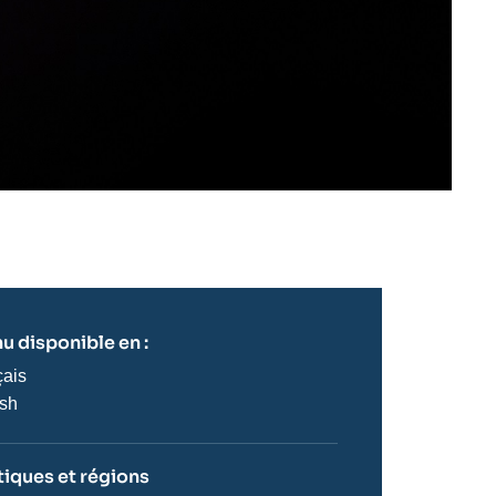
u disponible en :
çais
ish
iques et régions