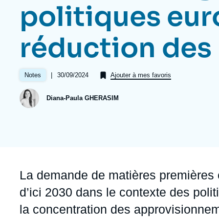
Jeudi 17 septembre 2026 17:30
politiques eu
Partenariats et réseaux
Intelligence artificielle
Nous soutenir en tant que professionnel
Guerre en Ukraine
réduction des
OTAN
|
Date
30/09/2024
Notes
Ajouter à mes favoris
de
publication
Diana-Paula GHERASIM
Accroche
La demande de matières premières c
d’ici 2030 dans le contexte des polit
la concentration des approvisionnem