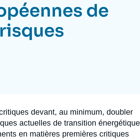
ropéennes de
Ramses
Europe
R
S
Politique étrangère
Russie - Eurasie
D
T
 risques
Podcast
Afrique du Nord et Moyen-Orient
ritiques devant, au minimum, doubler
iques actuelles de transition énergétique
ents en matières premières critiques