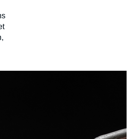
ns
et
m,