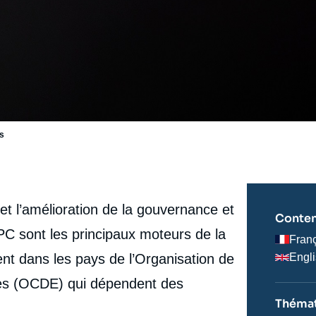
es
 et l’amélioration de la gouvernance et
Conten
PC sont les principaux moteurs de la
Fran
nt dans les pays de l’Organisation de
Engl
es (OCDE) qui dépendent des
e
Diana-Paula GHERASIM, « La difficile réorganisation
Thémat
erture
des chaînes de valeur des matières premières