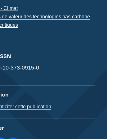
iques
- Climat
s
 de valeur des technologies bas-carbone
critiques
s
 ISSN
-10-373-0915-0
tion
citer cette publication
er