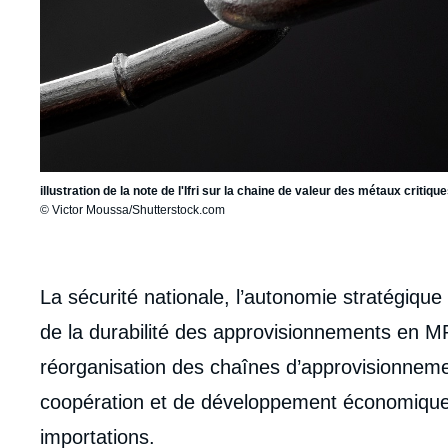
illustration de la note de l'Ifri sur la chaine de valeur des métaux critiqu
© Victor Moussa/Shutterstock.com
body
La sécurité nationale, l’autonomie stratégique
de la durabilité des approvisionnements en M
réorganisation des chaînes d’approvisionneme
coopération et de développement économiqu
Imag
de
importations.
couv