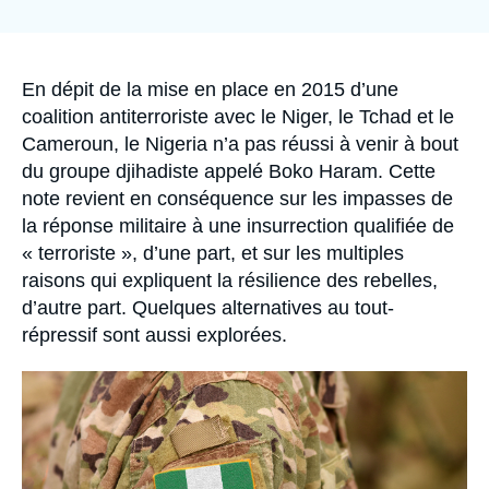
Se connecter
la
publication
Nous soutenir
Accroche
En dépit de la mise en place en 2015 d’une
coalition antiterroriste avec le Niger, le Tchad et le
Cameroun, le Nigeria n’a pas réussi à venir à bout
du groupe djihadiste appelé Boko Haram. Cette
note revient en conséquence sur les impasses de
la réponse militaire à une insurrection qualifiée de
« terroriste », d’une part, et sur les multiples
raisons qui expliquent la résilience des rebelles,
d’autre part. Quelques alternatives au tout-
répressif sont aussi explorées.
Image
principale