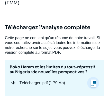
publication
(FMM).
Marc-Antoine PEROUSE DE MONTCLOS, «
Téléchargez l'analyse complète
Boko Haram et les limites du tout-répressif
au Nigeria : de nouvelles perspectives ? »,
Notes, Ifri, 17 juillet 2020.
Cette page ne contient qu'un résumé de notre travail. Si
Copier
vous souhaitez avoir accès à toutes les informations de
notre recherche sur le sujet, vous pouvez télécharger la
version complète au format PDF.
Boko Haram et les limites du tout-répressif
au Nigeria : de nouvelles perspectives ?
Télécharger
.pdf (1.79 Mo)