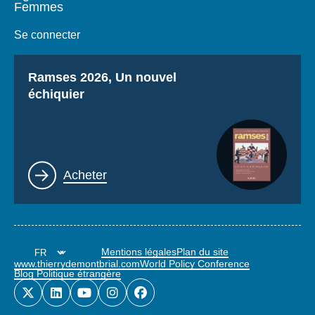
Femmes
Se connecter
Titre
Ramses 2026, Un nouvel
échiquier
Lien
Acheter
Mentions légales
Plan du site
www.thierrydemontbrial.com
World Policy Conference
Blog Politique étrangère