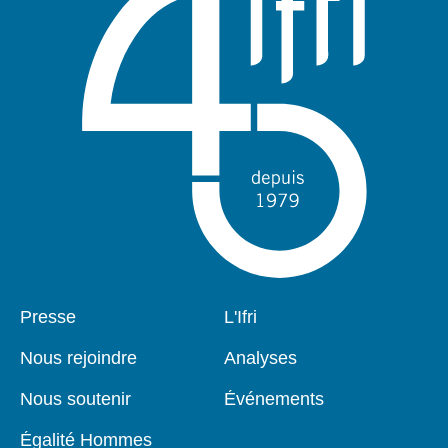
Pied
Presse
Navigation
L'Ifri
de
principale
page
Nous rejoindre
Analyses
Nous soutenir
Événements
Égalité Hommes