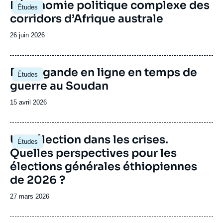
Image
L’économie politique complexe des
Études
principale
corridors d’Afrique australe
Date
26 juin 2026
de
publication
Image
Propagande en ligne en temps de
Études
principale
guerre au Soudan
Date
15 avril 2026
de
publication
Image
Une élection dans les crises.
Études
principale
Quelles perspectives pour les
élections générales éthiopiennes
de 2026 ?
Date
27 mars 2026
de
publication