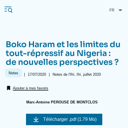
Aller
Panneau de gestion des cookies
au
contenu
principal
Boko Haram et les limites du
Navigation
tout-répressif au Nigeria :
principale
de nouvelles perspectives ?
L'Ifri
Notes
|
Date
17/07/2020
|
Références
Notes de l'Ifri, Ifri, juillet 2020
de
Analyses
publication
Ajouter à mes favoris
À propos de l'Ifri
Recherches fréquentes
Événements
L'Ifri en bref
Proche-Orient
Marc-Antoine PEROUSE DE MONTCLOS
Image
de
Télécharger
.pdf (1.79 Mo)
couverture
de