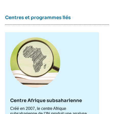
Centres et programmes liés
Image
principale
Centre Afrique subsaharienne
Accroche
Créé en 2007, le centre Afrique
centre
subsaharienne de l’Ifri produit une analyse