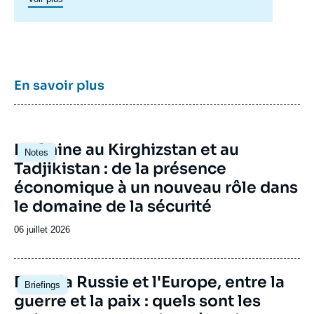
géographique complexe en pleine mutation
pour enrichir le débat public en France et en
Europe, et pour aider à la décision
stratégique, politique et économique.
En savoir plus
Image
La Chine au Kirghizstan et au
Notes
principale
Tadjikistan : de la présence
économique à un nouveau rôle dans
le domaine de la sécurité
Date
06 juillet 2026
de
publication
Image
Entre la Russie et l'Europe, entre la
Briefings
principale
guerre et la paix : quels sont les