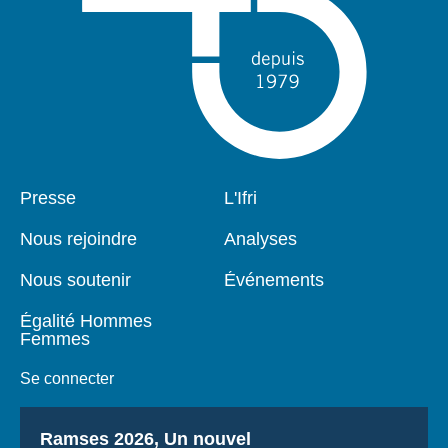
Pied
Presse
Navigation
L'Ifri
de
principale
page
Nous rejoindre
Analyses
Nous soutenir
Événements
Égalité Hommes
Femmes
Se connecter
Titre
Ramses 2026, Un nouvel