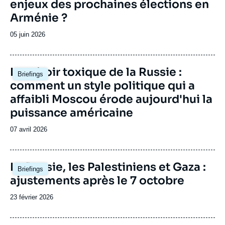
enjeux des prochaines élections en
Arménie ?
Date
05 juin 2026
de
publication
Image
Le miroir toxique de la Russie :
Briefings
principale
comment un style politique qui a
affaibli Moscou érode aujourd'hui la
puissance américaine
Date
07 avril 2026
de
publication
Image
La Russie, les Palestiniens et Gaza :
Briefings
principale
ajustements après le 7 octobre
Date
23 février 2026
de
publication