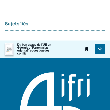
Sujets liés
Image
Du bon usage de l'UE en
Géorgie : "Partenariat
de
oriental" et gestion des
couverture
conflit
de
la
publication