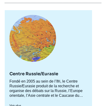
Dominic FEAN, « Du bon usage de l'UE en
Géorgie : "Partenariat oriental" et gestion
Image
des conflit », Notes, Russie.Eurasie.Visions,
principale
Ifri, 7 septembre 2009.
Copier
Centre Russie/Eurasie
Accroche
Fondé en 2005 au sein de l’Ifri, le Centre
centre
Russie/Eurasie produit de la recherche et
organise des débats sur la Russie, l’Europe
orientale, l’Asie centrale et le Caucase du
Sud. Il a pour objectif de comprendre et
d'anticiper l'évolution de cette zone
Voir plus