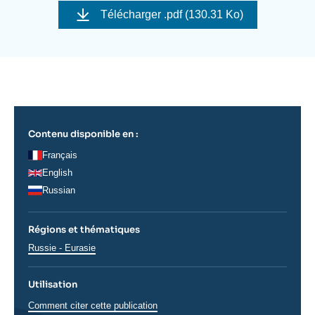
Se connecter
de
Télécharger
.pdf (130.31 Ko)
couverture
de
Nous soutenir
la
publication
Contenu disponible en :
Français
English
Russian
Régions et thématiques
Régions
Russie - Eurasie
Utilisation
Comment citer cette publication