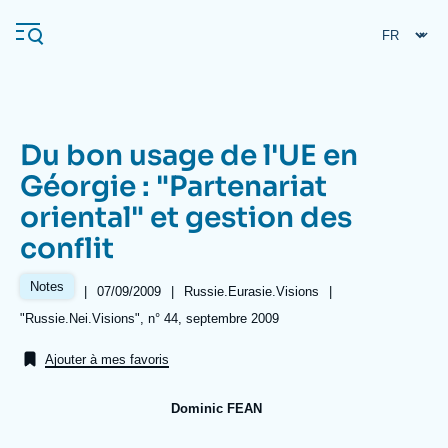
Aller
Panneau de gestion des cookies
au
contenu
principal
Du bon usage de l'UE en
Navigation
Géorgie : "Partenariat
principale
oriental" et gestion des
L'Ifri
conflit
Analyses
Notes
|
Date
07/09/2009
|
Référence
Russie.Eurasie.Visions
|
de
taxonomie
À propos de l'Ifri
Recherches fréquentes
Références
"Russie.Nei.Visions", n° 44, septembre 2009
publication
collections
Événements
L'Ifri en bref
Proche-Orient
Ajouter à mes favoris
Dominic FEAN
Image