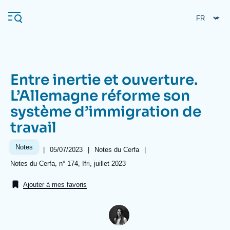
Aller
Panneau de gestion des cookies
au
contenu
principal
Entre inertie et ouverture.
Navigation
L’Allemagne réforme son
principale
système d’immigration de
L'Ifri
travail
Analyses
Notes
|
Date
05/07/2023
|
Référence
Notes du Cerfa
|
de
taxonomie
À propos de l'Ifri
Recherches fréquentes
Références
Notes du Cerfa, n° 174, Ifri, juillet 2023
publication
collections
Événements
L'Ifri en bref
Proche-Orient
Ajouter à mes favoris