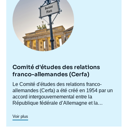
Comité d'études des relations
franco-allemandes (Cerfa)
Accroche
Le Comité d'études des relations franco-
centre
allemandes (Cerfa) a été créé en 1954 par un
accord intergouvernemental entre la
République fédérale d’Allemagne et la
France, afin de mieux faire connaître
l'Allemagne en France et analyser les
Voir plus
relations franco-allemandes y compris dans
leurs dimensions européennes et
internationales. Dans ses conférences et