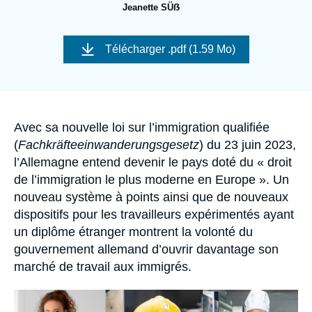
Se connecter
Jeanette SÜẞ
Image
Nous soutenir
de
Télécharger
.pdf (1.59 Mo)
couverture
de
la
publication
Accroche
Avec sa nouvelle loi sur l’immigration qualifiée
(
Fachkräfteeinwanderungsgesetz
) du 23 juin 2023,
l’Allemagne entend devenir le pays doté du « droit
de l’immigration le plus moderne en Europe ». Un
nouveau système à points ainsi que de nouveaux
dispositifs pour les travailleurs expérimentés ayant
un diplôme étranger montrent la volonté du
gouvernement allemand d’ouvrir davantage son
marché de travail aux immigrés.
Image
principale