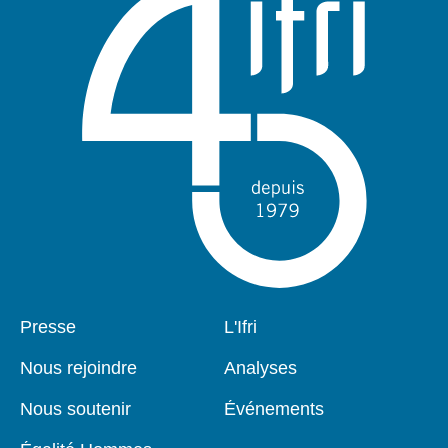
Pied
Presse
Navigation
L'Ifri
de
principale
page
Nous rejoindre
Analyses
Nous soutenir
Événements