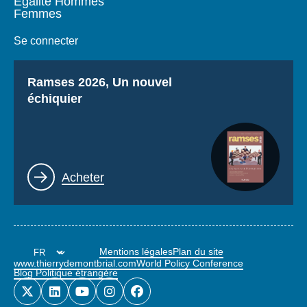
Égalité Hommes
Femmes
Se connecter
Titre
Ramses 2026, Un nouvel
échiquier
Lien
Acheter
Mentions légales
Plan du site
www.thierrydemontbrial.com
World Policy Conference
Blog Politique étrangère