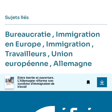
Sujets liés
Bureaucratie
,
Immigration
en Europe
,
Immigration
,
Travailleurs
,
Union
européenne
,
Allemagne
Image
Entre inertie et ouverture.
L’Allemagne réforme son
de
système d’immigration de
couverture
travail
de
la
publication