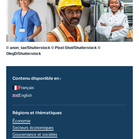
© anon_tae/Shutterstock © Pixel-Shot/Shutterstock ©
OlegD/Shutterstock
Contenu disponible en :
Français
English
Régions et thématiques
Thématiques
Économie
analyses
Secteurs économiques
Gouvernance et sociétés