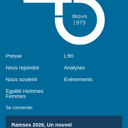
Pied
Presse
Navigation
L'Ifri
de
principale
page
Nous rejoindre
Analyses
Nous soutenir
Événements
Égalité Hommes
Femmes
Se connecter
Titre
Ramses 2026, Un nouvel