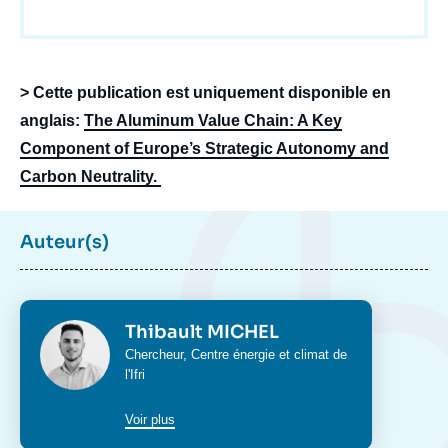
body
> Cette publication est uniquement disponible en
anglais:
The Aluminum Value Chain: A Key
Component of Europe’s Strategic Autonomy and
Carbon Neutrality.
Auteur(s)
Photo
Thibault MICHEL
Intitulé
Chercheur,
Centre
énergie et climat
de
du
l'Ifri
poste
Voir plus