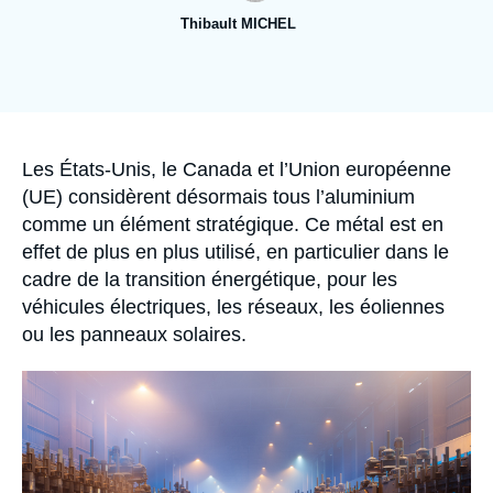
Se connecter
Thibault MICHEL
Nous soutenir
Image
de
couverture
de
la
publication
Accroche
Les États-Unis, le Canada et l’Union européenne
(UE) considèrent désormais tous l’aluminium
comme un élément stratégique. Ce métal est en
effet de plus en plus utilisé, en particulier dans le
cadre de la transition énergétique, pour les
véhicules électriques, les réseaux, les éoliennes
ou les panneaux solaires.
Image
principale