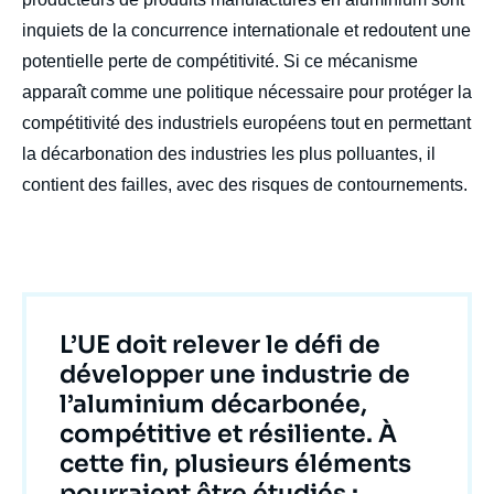
inquiets de la concurrence internationale et redoutent une
potentielle perte de compétitivité. Si ce mécanisme
apparaît comme une politique nécessaire pour protéger la
Image
de
compétitivité des industriels européens tout en permettant
couverture
de
la décarbonation des industries les plus polluantes, il
la
publication
contient des failles, avec des risques de contournements.
Thibault MICHEL, « La chaîne de valeur de
l'aluminium : un élément clé de l'autonomie
stratégique et de la neutralité carbone de
Titre
L’UE doit relever le défi de
l'Europe », Notes, Ifri, 29 juillet 2024.
développer une industrie de
Copier
l’aluminium décarbonée,
compétitive et résiliente. À
cette fin, plusieurs éléments
pourraient être étudiés :