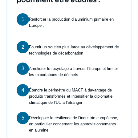
1
Texte
Renforcer la production d’aluminium primaire en
courant
Europe ;
2
Texte
Fournir un soutien plus large au développement de
courant
technologies de décarbonation ;
3
Texte
Améliorer le recyclage à travers l’Europe et limiter
courant
les exportations de déchets ;
4
Texte
Étendre le périmètre du MACF à davantage de
courant
produits transformés et intensifier la diplomatie
climatique de l’UE à l’étranger ;
5
Texte
Développer la résilience de l’industrie européenne,
courant
en particulier concernant les approvisionnements
en alumine.