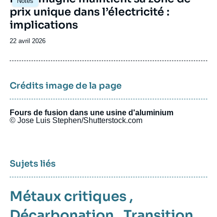
Notes
principale
prix unique dans l’électricité :
implications
Date
22 avril 2026
de
publication
Crédits image de la page
Fours de fusion dans une usine d'aluminium
© Jose Luis Stephen/Shutterstock.com
Sujets liés
Métaux critiques
,
Décarbonation
,
Transition