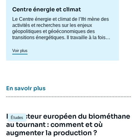
Centre énergie et climat
Accroche
Le Centre énergie et climat de l’Ifri mène des
centre
activités et recherches sur les enjeux
géopolitiques et géoéconomiques des
transitions énergétiques. Il travaille à la fois
sur les enjeux de sécurité énergétique, de
compétitivité, de maîtrise des chaînes de
Voir plus
valeur, et d'acceptabilité. Spécialisé dans
l’étude des politiques européennes de
l’énergie et du climat, et des marchés de
l’énergie en Europe et dans le monde, ses
travaux portent aussi sur les stratégies
énergétiques et climatiques des grandes
En savoir plus
puissances comme les Etats-Unis, la Chine
ou l’Inde. Il offre une expertise reconnue,
enrichie de collaborations internationales et
d'événements à Paris et à Bruxelles,
Image
Le secteur européen du biométhane
notamment.
Études
principale
au tournant : comment et où
augmenter la production ?