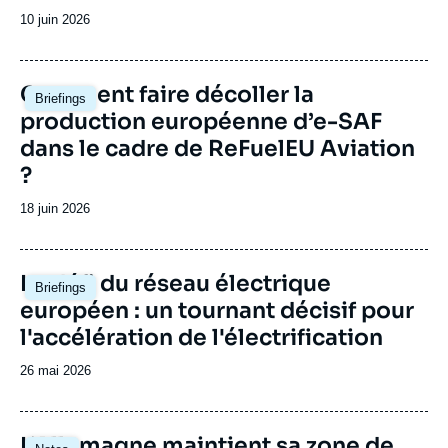
Date
10 juin 2026
de
publication
Image
Comment faire décoller la
Briefings
principale
production européenne d’e-SAF
dans le cadre de ReFuelEU Aviation
?
Date
18 juin 2026
de
publication
Image
Le défi du réseau électrique
Briefings
principale
européen : un tournant décisif pour
l'accélération de l'électrification
Date
26 mai 2026
de
publication
Image
L’Allemagne maintient sa zone de