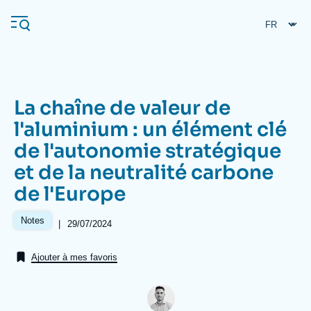
Aller
Panneau de gestion des cookies
au
contenu
principal
La chaîne de valeur de
Navigation
l'aluminium : un élément clé
principale
de l'autonomie stratégique
L'Ifri
et de la neutralité carbone
de l'Europe
Analyses
À propos de l'Ifri
Recherches fréquentes
Notes
|
Date
29/07/2024
de
Événements
L'Ifri en bref
Proche-Orient
publication
Ajouter à mes favoris