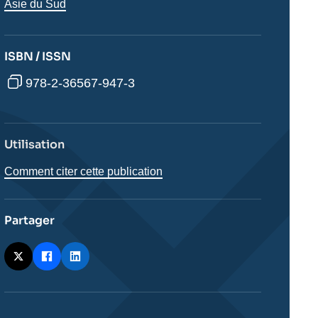
Régions
Asie du Sud
ISBN / ISSN
978-2-36567-947-3
Utilisation
Comment citer cette publication
Partager