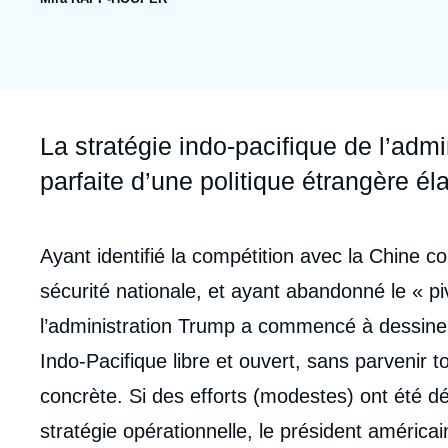
publication
collections
Jeudi 17 septembre 2026 17:30
Partenariats et réseaux
Intelligence artificielle
Nous soutenir en tant que professionnel
Guerre en Ukraine
OTAN
Accroche
La stratégie indo-pacifique de l’admi
parfaite d’une politique étrangère él
Corps
Ayant identifié la compétition avec la Chine 
analyses
sécurité nationale, et ayant abandonné le « p
l’administration Trump a commencé à dessine
Indo-Pacifique libre et ouvert, sans parvenir t
concrète. Si des efforts (modestes) ont été d
stratégie opérationnelle, le président améric