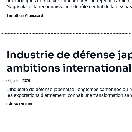
deux logiques normatives concurrentes : le rejet de l’arme n
Nagasaki, et la reconnaissance du rôle central de la
dissuas
Japon.
Timothée Albessard
Industrie de défense jap
ambitions international
Date
08 juillet 2026
de
Accroche
L’industrie de défense
japonaise
, longtemps cantonnée au ma
publication
les exportations d’
armement
, connaît une transformation sa
Céline PAJON