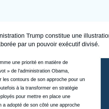
Ramses
Europe
R
S
Politique étrangère
Russie - Eurasie
D
T
Podcast
Afrique du Nord et Moyen-Orient
nistration Trump constitue une illustrati
aborée par un pouvoir exécutif divisé.
comme une priorité en matière de
ivot » de l’administration Obama,
r les contours de son approche pour un
outefois à la transformer en stratégie
éployés pour mettre en place une
ain a adopté de son côté une approche