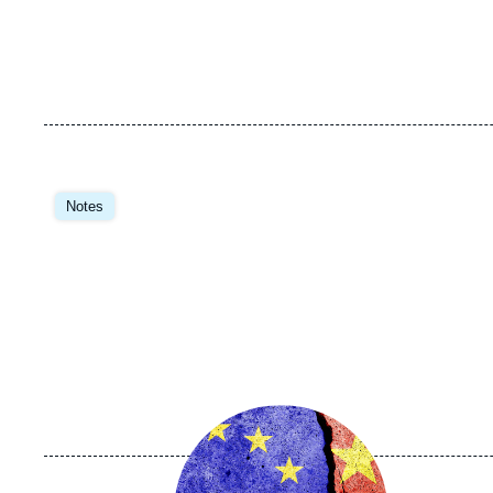
Image
principale
Notes
Image
principale