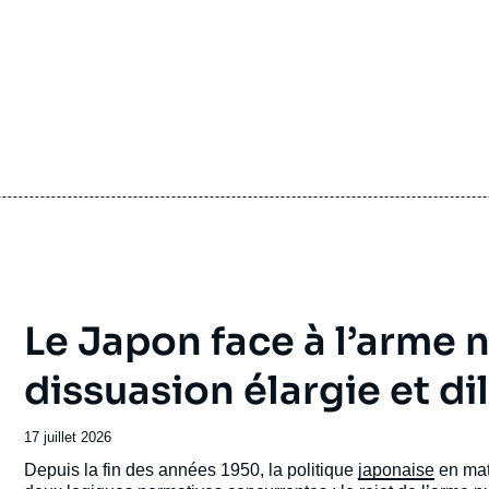
Le Japon face à l’arme n
dissuasion élargie et d
Date
17 juillet 2026
de
Accroche
Depuis la fin des années 1950, la politique
japonaise
en mat
publication