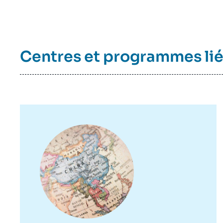
Centres et programmes li
Image
principale
Imag
de
couv