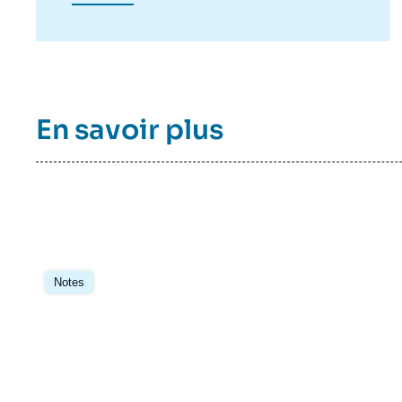
leurs partenaires étrangers sont notamment
publiés dans la collection électronique
Asie.Visions.
En savoir plus
Image
principale
Notes