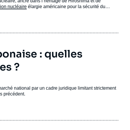
ucléaire, ancré dans l’héritage de Hiroshima et de
ion nucléaire
élargie américaine pour la sécurité du
onaise : quelles
es ?
rché national par un cadre juridique limitant strictement
ns précédent.