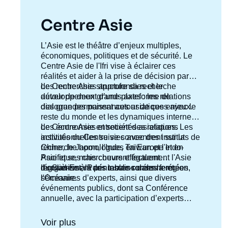
de
la
Centre Asie
publi
Accroche
L’Asie est le théâtre d’enjeux multiples,
centre
économiques, politiques et de sécurité. Le
Centre Asie de l'Ifri vise à éclairer ces
réalités et aider à la prise de décision par
des recherches approfondies et le
Le Centre Asie structure sa recherche
développement d’une plateforme de
autour de deux grands axes : les relations
dialogue permanent autour de ces enjeux.
des grandes puissances asiatiques avec le
reste du monde et les dynamiques internes
des économies et sociétés asiatiques. Les
Le Centre Asie entretient des relations
activités du Centre se concentrent sur la
institutionnelles suivies avec des instituts de
Chine, le Japon, l'Inde, Taïwan et l'Indo-
recherche homologues en Europe et en
Pacifique, mais couvrent également l'Asie
Asie et ses chercheurs effectuent
du Sud-Est, la péninsule coréenne et
régulièrement des terrains dans la région.
Il organise à Paris tables-rondes fermées,
l'Océanie.
séminaires d’experts, ainsi que divers
événements publics, dont sa Conférence
annuelle, avec la participation d’experts
d’Asie, d’Europe ou des Etats-Unis. Les
travaux des chercheurs du Centre et de
Voir plus