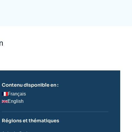
ecrutement
écurité - Défense
ocuments de référence
echnologie
on
Contenu disponible en :
Français
English
Régions et thématiques