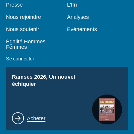
Pied
Presse
Navigation
L'Ifri
de
principale
page
Nous rejoindre
Analyses
Nous soutenir
Événements
Égalité Hommes
Femmes
Se connecter
Titre
Ramses 2026, Un nouvel
échiquier
Lien
Acheter