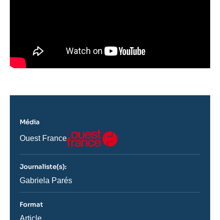
Média
Logo
Nom
Ouest France
du
journal,
revue
Journaliste(s):
ou
émission
Journaliste
Gabriela Parés
Format
Catégorie
Article