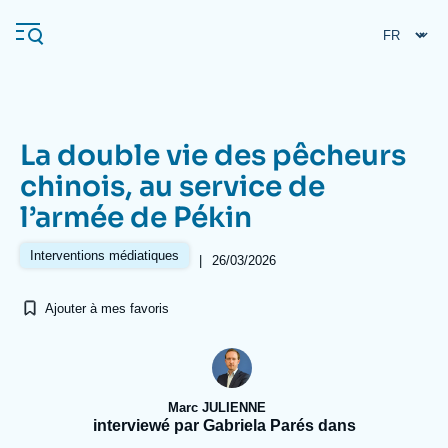
Aller
Panneau de gestion des cookies
au
contenu
principal
La double vie des pêcheurs
Navigation
chinois, au service de
principale
l’armée de Pékin
L'Ifri
Interventions médiatiques
|
26/03/2026
Analyses
Ajouter à mes favoris
À propos de l'Ifri
Recherches fréquentes
Événements
L'Ifri en bref
Proche-Orient
Marc JULIENNE
interviewé par Gabriela Parés dans