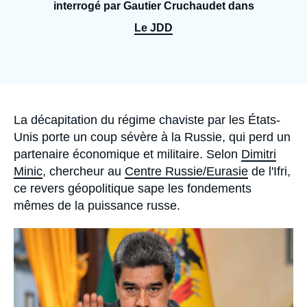
Se connecter
interrogé par Gautier Cruchaudet dans
Le JDD
Nous soutenir
Accroche
La décapitation du régime chaviste par les États-
Unis porte un coup sévère à la Russie, qui perd un
partenaire économique et militaire. Selon
Dimitri
Minic
, chercheur au
Centre Russie/Eurasie
de l'Ifri,
ce revers géopolitique sape les fondements
mêmes de la puissance russe.
Image
principale
médiatique