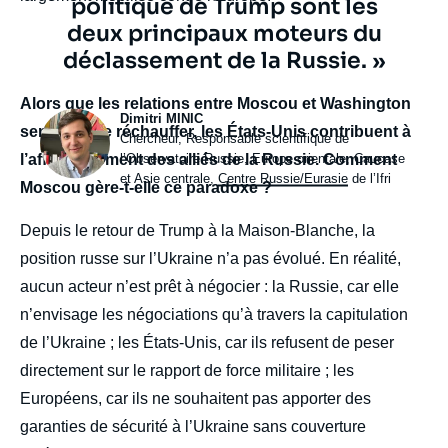
politique de Trump sont les
deux principaux moteurs du
déclassement de la Russie. »
body
Alors que les relations entre Moscou et Washington
Photo
Dimitri MINIC
semblent se réchauffer, les États-Unis contribuent à
Intitulé
Chercheur, Responsable scientifique de
du
l’Observatoire Russie, Europe orientale, Caucase
l’affaiblissement des alliés de la Russie. Comment
poste
et Asie centrale,
Centre Russie/Eurasie
de l’Ifri
Moscou gère-t-elle ce paradoxe ?
Depuis le retour de Trump à la Maison-Blanche, la
position russe sur l’Ukraine n’a pas évolué. En réalité,
aucun acteur n’est prêt à négocier : la Russie, car elle
n’envisage les négociations qu’à travers la capitulation
de l’Ukraine ; les États-Unis, car ils refusent de peser
directement sur le rapport de force militaire ; les
Européens, car ils ne souhaitent pas apporter des
garanties de sécurité à l’Ukraine sans couverture