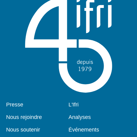
Pied
Presse
Navigation
L'Ifri
de
principale
page
Nous rejoindre
Analyses
Nous soutenir
Événements