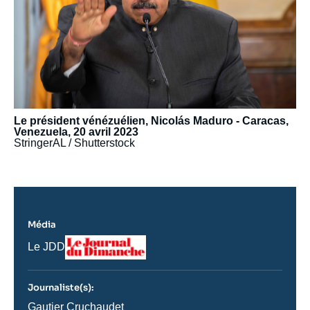
Le président vénézuélien, Nicolás Maduro - Caracas,
Venezuela, 20 avril 2023
StringerAL / Shutterstock
Média
Logo
Nom
Le JDD
du
journal,
revue
Journaliste(s):
ou
émission
Journaliste
Gautier Cruchaudet