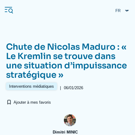
Aller
Panneau de gestion des cookies
au
contenu
principal
Chute de Nicolas Maduro : «
Navigation
Le Kremlin se trouve dans
principale
une situation d’impuissance
L'Ifri
stratégique »
Analyses
Interventions médiatiques
|
06/01/2026
À propos de l'Ifri
Recherches fréquentes
Ajouter à mes favoris
Événements
L'Ifri en bref
Proche-Orient
Dimitri MINIC