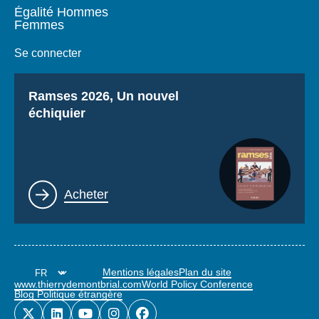
Égalité Hommes
Femmes
Se connecter
Titre
Ramses 2026, Un nouvel
échiquier
Lien
Acheter
Mentions légales
Plan du site
www.thierrydemontbrial.com
World Policy Conference
Blog Politique étrangère