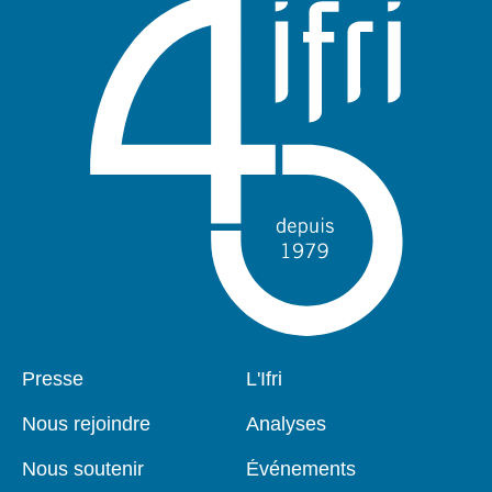
Pied
Presse
Navigation
L'Ifri
de
principale
page
Nous rejoindre
Analyses
Nous soutenir
Événements