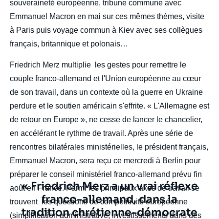
souveraineté européenne, tribune commune avec
Emmanuel Macron en mai sur ces mêmes thèmes, visite
à Paris puis voyage commun à Kiev avec ses collègues
français, britannique et polonais…
Friedrich Merz multiplie les gestes pour remettre le
couple franco-allemand et l'Union européenne au cœur
de son travail, dans un contexte où la guerre en Ukraine
perdure et le soutien américain s'effrite. « L'Allemagne est
de retour en Europe », ne cesse de lancer le chancelier,
en accélérant le rythme de travail. Après une série de
rencontres bilatérales ministérielles, le président français,
Emmanuel Macron, sera reçu ce mercredi à Berlin pour
préparer le conseil ministériel franco-allemand prévu fin
Texte
« Friedrich Merz a un vrai réflexe
août en France. Parmi les principaux axes de travail se
citation
franco-allemand, dans la
trouvent les questions de compétitivité européenne
tradition chrétienne-démocrate
(simplification administrative, investissements dans des