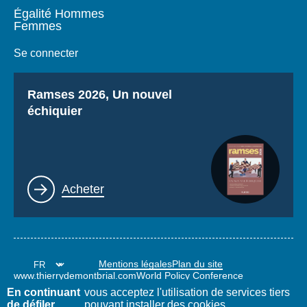
Égalité Hommes
Femmes
Se connecter
Titre
Ramses 2026, Un nouvel
échiquier
Lien
Acheter
Mentions légales
Plan du site
www.thierrydemontbrial.com
World Policy Conference
Blog Politique étrangère
En continuant
vous acceptez l'utilisation de services tiers
de défiler,
pouvant installer des cookies