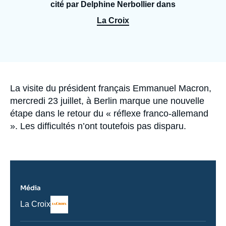
Se connecter
cité par Delphine Nerbollier dans
La Croix
Nous soutenir
Accroche
La visite du président français Emmanuel Macron,
mercredi 23 juillet, à Berlin marque une nouvelle
étape dans le retour du « réflexe franco-allemand
». Les difficultés n’ont toutefois pas disparu.
Média
Logo
Nom
La Croix
du
journal,