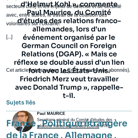
d'Helmut Kohl », commente
secteurs clés) et les enjeux de défense et de sécurité
Paul Maurice, du Comité
avec, entre autres, le travail de la coalition des
d'études des relations franco-
volontaires sur l'Ukraine.
allemandes, lors d'un
événement organisé par le
[...]
German Council on Foreign
Relations (DGAP). « Mais ce
réflexe se double aussi d'un lien
fort avec les États-Unis.
body
Cet article est paru dans
La Croix
(réservé aux abonnés).
Friedrich Merz veut travailler
avec Donald Trump », rappelle-
t-il.
Sujets liés
Photo
Paul MAURICE
Intitulé
Secrétaire général du
Comité d'études des
France
,
Politique étrangère
du
relations franco-allemandes (Cerfa)
à l'Ifri
poste
de la France
,
Allemagne
,