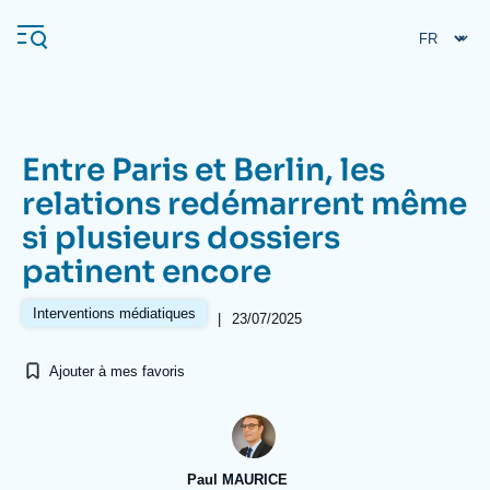
Aller
Panneau de gestion des cookies
au
contenu
principal
Entre Paris et Berlin, les
Navigation
relations redémarrent même
principale
si plusieurs dossiers
L'Ifri
patinent encore
Analyses
Interventions médiatiques
|
23/07/2025
À propos de l'Ifri
Recherches fréquentes
Ajouter à mes favoris
Événements
L'Ifri en bref
Proche-Orient
Paul MAURICE