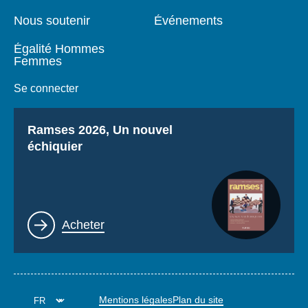
Nous soutenir
Événements
Égalité Hommes
Femmes
Se connecter
Titre
Ramses 2026, Un nouvel
échiquier
Lien
Acheter
Mentions légales
Plan du site