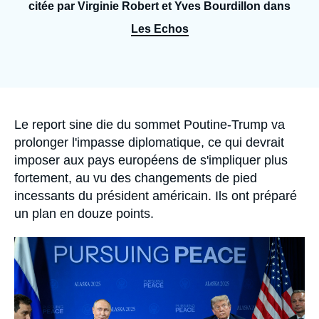
Se connecter
citée par Virginie Robert et Yves Bourdillon dans
Les Echos
Nous soutenir
Accroche
Le report sine die du sommet Poutine-Trump va
prolonger l'impasse diplomatique, ce qui devrait
imposer aux pays européens de s'impliquer plus
fortement, au vu des changements de pied
incessants du président américain. Ils ont préparé
un plan en douze points.
Image
principale
médiatique