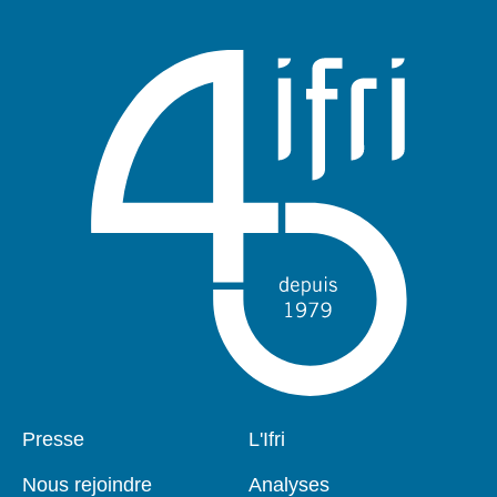
Pied
Presse
Navigation
L'Ifri
de
principale
page
Nous rejoindre
Analyses