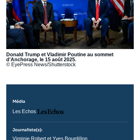
Donald Trump et Vladimir Poutine au sommet
d'Anchorage, le 15 août 2025.
© EyePress News/Shutterstock
Média
Logo
Nom
Les Echos
du
journal,
revue
Journaliste(s):
ou
émission
Journaliste
Virginie Robert et Yves Bourdillon