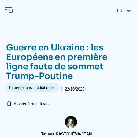
Aller
Panneau de gestion des cookies
au
contenu
principal
Guerre en Ukraine : les
Navigation
Européens en première
principale
ligne faute de sommet
L'Ifri
Trump-Poutine
Analyses
Interventions médiatiques
|
22/10/2025
À propos de l'Ifri
Recherches fréquentes
Ajouter à mes favoris
Événements
L'Ifri en bref
Proche-Orient
Tatiana KASTOUÉVA-JEAN