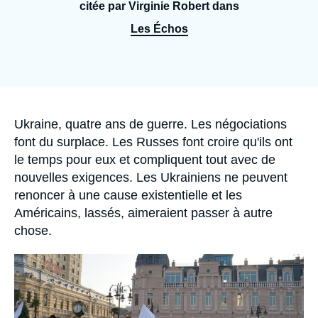
Se connecter
citée par Virginie Robert dans
Les Échos
Nous soutenir
Accroche
Ukraine, quatre ans de guerre. Les négociations
font du surplace. Les Russes font croire qu'ils ont
le temps pour eux et compliquent tout avec de
nouvelles exigences. Les Ukrainiens ne peuvent
renoncer à une cause existentielle et les
Américains, lassés, aimeraient passer à autre
chose.
Image
principale
médiatique