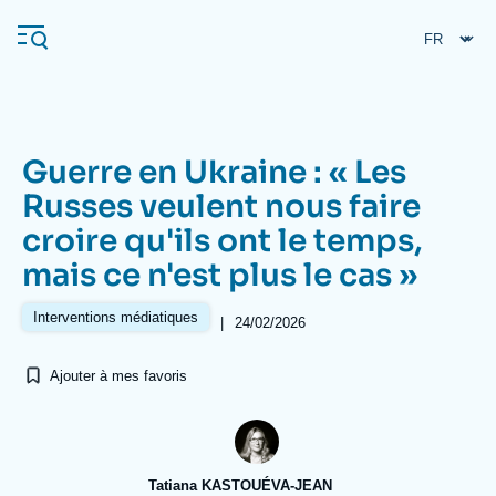
Aller
Panneau de gestion des cookies
au
contenu
principal
Guerre en Ukraine : « Les
Navigation
Russes veulent nous faire
principale
croire qu'ils ont le temps,
L'Ifri
mais ce n'est plus le cas »
Analyses
Interventions médiatiques
|
24/02/2026
À propos de l'Ifri
Recherches fréquentes
Ajouter à mes favoris
Événements
L'Ifri en bref
Proche-Orient
Tatiana KASTOUÉVA-JEAN