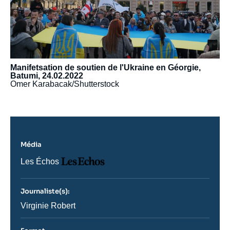
Manifetsation de soutien de l'Ukraine en Géorgie,
Batumi, 24.02.2022
Omer Karabacak/Shutterstock
Média
Logo
Nom
Les Échos
du
journal,
revue
Journaliste(s):
ou
émission
Journaliste
Virginie Robert