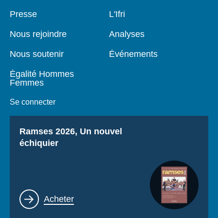
Pied
Presse
Navigation
L'Ifri
de
principale
page
Nous rejoindre
Analyses
Nous soutenir
Événements
Égalité Hommes
Femmes
Se connecter
Titre
Ramses 2026, Un nouvel
échiquier
Lien
Acheter