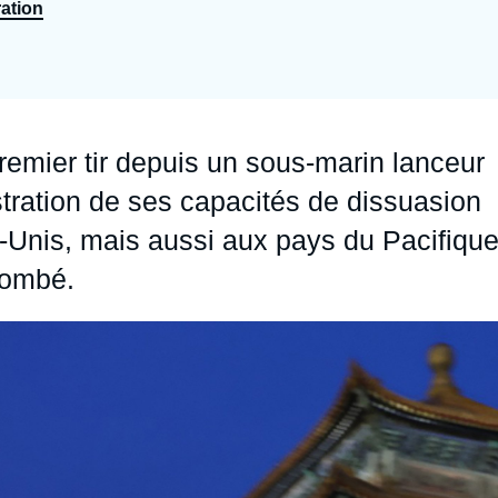
ration
Ramses
Europe
R
S
Politique étrangère
Russie - Eurasie
D
T
Podcast
Afrique du Nord et Moyen-Orient
premier tir depuis un sous-marin lanceur
tration de ses capacités de dissuasion
s-Unis, mais aussi aux pays du Pacifiqu
tombé.