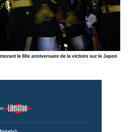
morant le 80e anniversaire de la victoire sur le Japon
Logo
on
iste(s):
n