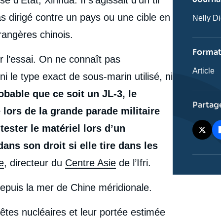
as dirigé contre un pays ou une cible en
Journali
Nelly Di
trangères chinois.
Forma
ur l’essai. On ne connaît pas
Catégor
Article
ni le type exact de sous-marin utilisé, ni
journali
robable que ce soit un JL-3, le
Partag
 lors de la grande parade militaire
tester le matériel lors d’un
ns son droit si elle tire dans les
e
, directeur du
Centre Asie
de l’Ifri.
depuis la mer de Chine méridionale.
êtes nucléaires et leur portée estimée