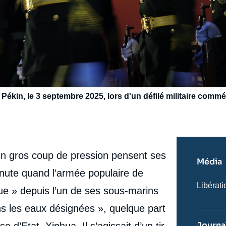
 Pékin, le 3 septembre 2025, lors d'un défilé militaire commé
Un gros coup de pression pensent ses
Média
e minute quand l’armée populaire de
Nom
Libérati
ique » depuis l’un de ses sous-marins
du
journal,
ns les eaux désignées », quelque part
revue
ou
Journal
 d’Etat, Xinhua. Il s’agissait d’un tir
émissio