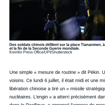
Des soldats chinois défilent sur la place Tiananmen, à
et la fin de la Seconde Guerre mondiale.
Kremlin Press Office/UPI/Shutterstock
body
Une simple « mesure de routine » dit Pékin. 
voisins. Ce lundi 6 juillet, il était midi et un
libération chinoise a tiré un « missile stratég
nucléaires. L’engin « a atterri précisément da
dans le Pacifique, a annoncé l’agence de presse