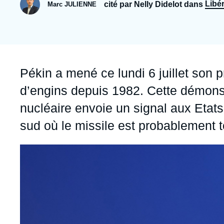
Jeudi 17 septembre 2026 17:30
Libé
cité par Nelly Didelot dans
Marc JULIENNE
Partenariats et réseaux
Intelligence artificielle
Nous soutenir en tant que professionnel
Guerre en Ukraine
OTAN
Accroche
Pékin a mené ce lundi 6 juillet son 
d’engins depuis 1982. Cette démons
nucléaire envoie un signal aux Etat
sud où le missile est probablement 
Image
principale
médiatique