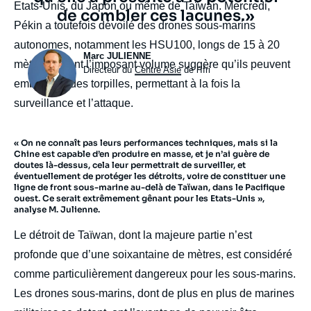
Etats-Unis, du Japon ou même de Taïwan. Mercredi,
de combler ces lacunes.»
Pékin a toutefois dévoilé des drones sous-marins
autonomes, notamment les HSU100, longs de 15 à 20
Photo
Marc JULIENNE
mètres et dont l’imposant volume suggère qu’ils peuvent
Intitulé
Directeur du
Centre Asie
de l'Ifri
embarquer des torpilles, permettant à la fois la
du
poste
surveillance et l’attaque.
« On ne connaît pas leurs performances techniques, mais si la
Chine est capable d’en produire en masse, et je n’ai guère de
doutes là-dessus, cela leur permettrait de surveiller, et
éventuellement de protéger les détroits, voire de constituer une
ligne de front sous-marine au-delà de Taïwan, dans le Pacifique
ouest. Ce serait extrêmement gênant pour les Etats-Unis »,
analyse M. Julienne.
Le détroit de Taïwan, dont la majeure partie n’est
profonde que d’une soixantaine de mètres, est considéré
comme particulièrement dangereux pour les sous-marins.
Les drones sous-marins, dont de plus en plus de marines