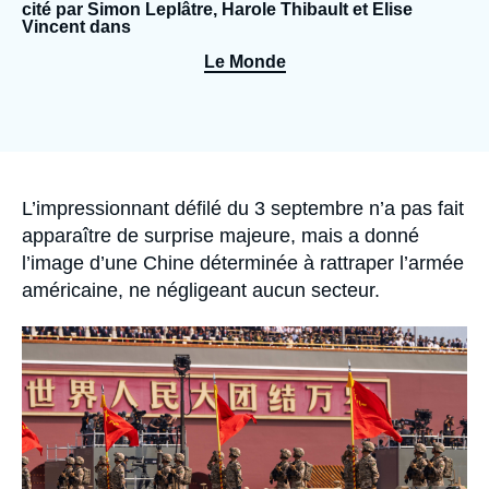
Se connecter
cité par Simon Leplâtre, Harole Thibault et Elise
Vincent dans
Le Monde
Nous soutenir
Accroche
L’impressionnant défilé du 3 septembre n’a pas fait
apparaître de surprise majeure, mais a donné
l’image d’une Chine déterminée à rattraper l’armée
américaine, ne négligeant aucun secteur.
Image
principale
médiatique