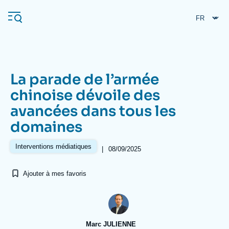
Aller
Panneau de gestion des cookies
au
contenu
principal
La parade de l’armée
Navigation
chinoise dévoile des
principale
avancées dans tous les
L'Ifri
domaines
Analyses
Interventions médiatiques
|
08/09/2025
À propos de l'Ifri
Recherches fréquentes
Ajouter à mes favoris
Événements
L'Ifri en bref
Proche-Orient
Marc JULIENNE