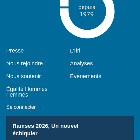
Pied
Presse
Navigation
L'Ifri
de
principale
page
Nous rejoindre
Analyses
Nous soutenir
Événements
Égalité Hommes
Femmes
Se connecter
Titre
Ramses 2026, Un nouvel
échiquier