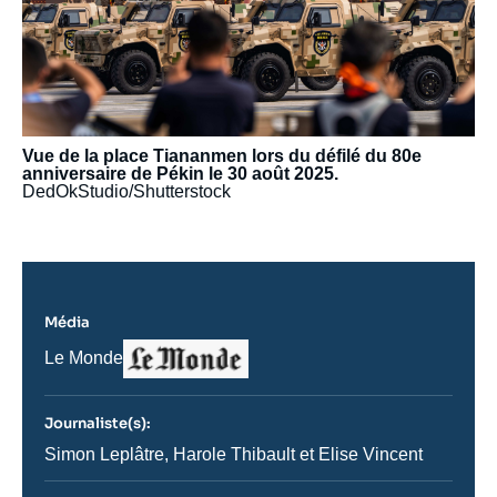
Vue de la place Tiananmen lors du défilé du 80e
anniversaire de Pékin le 30 août 2025.
DedOkStudio/Shutterstock
Média
Logo
Nom
Le Monde
du
journal,
revue
Journaliste(s):
ou
émission
Journaliste
Simon Leplâtre, Harole Thibault et Elise Vincent