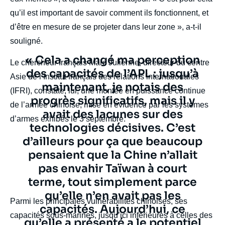
qu’il est important de savoir comment ils fonctionnent, et
d’être en mesure de se projeter dans leur zone », a-t-il
souligné.
Texte
« Cela a changé ma perception
Le chercheur français Marc Julienne, directeur du centre
citation
des capacités de l’APL : jusqu’à
Asie de l’Institut français des relations internationales
maintenant, je notais des
(IFRI), constate, lui, une montée en puissance continue
progrès significatifs, mais il y
de l’armée chinoise, mise en évidence par les systèmes
avait des lacunes sur des
d’armes exhibés le 3 septembre.
technologies décisives. C’est
d’ailleurs pour ça que beaucoup
pensaient que la Chine n’allait
pas envahir Taïwan à court
terme, tout simplement parce
qu’elle n’en avait pas les
body
Parmi les principales vulnérabilités chinoises, ses
capacités. Aujourd’hui, ce
capacités sous-marines, jusqu’ici inférieures à celles des
qu’elle a présenté a le potentiel