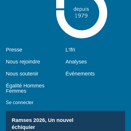
Pied
Presse
Navigation
L'Ifri
de
principale
page
Nous rejoindre
Analyses
Nous soutenir
Événements
Égalité Hommes
Femmes
Se connecter
Titre
Ramses 2026, Un nouvel
échiquier