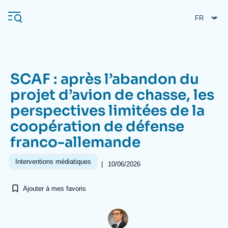
Aller
Panneau de gestion des cookies
au
contenu
principal
SCAF : après l’abandon du
Navigation
projet d’avion de chasse, les
principale
perspectives limitées de la
L'Ifri
coopération de défense
franco-allemande
Analyses
À propos de l'Ifri
Recherches fréquentes
Interventions médiatiques
|
10/06/2026
Événements
L'Ifri en bref
Proche-Orient
Ajouter à mes favoris