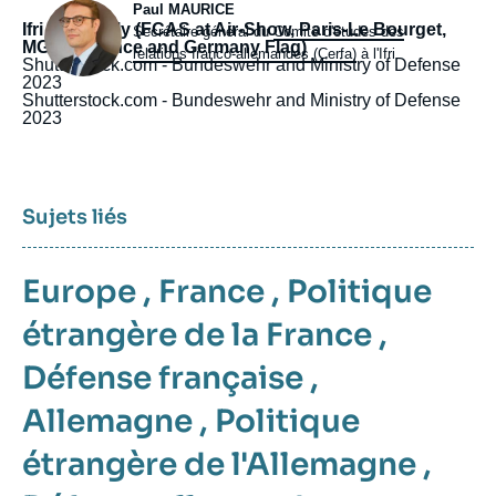
Photo
Paul MAURICE
Ifri Assembly (FCAS at Air-Show, Paris-Le Bourget,
Intitulé
Secrétaire général du
Comité d'études des
MGCS, France and Germany Flag)
du
relations franco-allemandes (Cerfa)
à l'Ifri
Shutterstock.com - Bundeswehr and Ministry of Defense
poste
2023
Shutterstock.com - Bundeswehr and Ministry of Defense
2023
Sujets liés
Europe
,
France
,
Politique
étrangère de la France
,
Défense française
,
Allemagne
,
Politique
étrangère de l'Allemagne
,