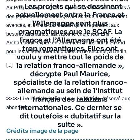
Texte
« Les projets qui se dessinent
Air Programme. L’un et l’autre sont, en théorie, ouverts à
citation
actuellement entre la France et
des partenaires extérieurs, mais sont déjà relativement
l’Allemagne sont plus
avancés, et il n’est pas certain qu’ils répondent aux
pragmatiques que le SCAF. La
besoins allemands, fait valoir le chercheur Emil
France et l’Allemagne ont été
Archambault, expert en armement à l’Institut allemand
trop romantiques. Elles ont
pour les affaires internationales et de sécurité, à Berlin.
voulu y mettre tout le poids de
la relation franco-allemande »,
[...]
décrypte Paul Maurice,
spécialiste de la relation franco-
allemande au sein de l’Institut
français des relations
body
>> >> Lire l'article intégral sur
Le Monde
.
(réservé aux
internationales. Ce dernier se
abonnés)
dit toutefois « dubitatif sur la
suite ».
Crédits image de la page