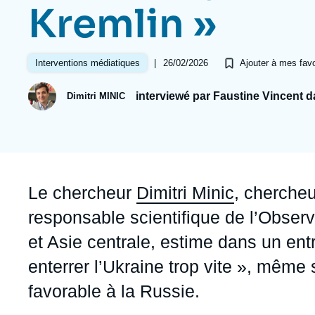
Jeudi 17 septembre 2026 17:30
Kremlin »
Partenariats et réseaux
Intelligence artificielle
Nous soutenir en tant que professionnel
Guerre en Ukraine
|
26/02/2026
Interventions médiatiques
Ajouter à mes favo
OTAN
interviewé par Faustine Vincent 
Dimitri MINIC
Accroche
Le chercheur
Dimitri Minic
, cherche
responsable scientifique de l’Obser
et Asie centrale, estime dans un ent
enterrer l’Ukraine trop vite », même 
favorable à la Russie.