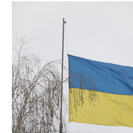
Image
principale
médiatique