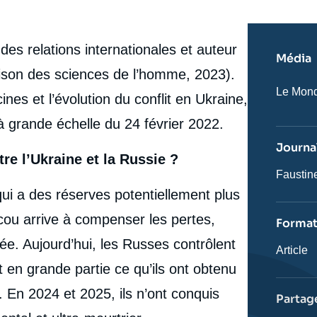
 des relations internationales et auteur
Média
son des sciences de l’homme, 2023).
Nom
Le Mon
nes et l’évolution du conflit en Ukraine,
du
journal,
à grande échelle du 24 février 2022.
revue
ou
Journal
émissio
tre l’Ukraine et la Russie ?
Journali
Faustin
 qui a des réserves potentiellement plus
scou arrive à compenser les pertes,
Forma
ée. Aujourd’hui, les Russes contrôlent
Catégor
Article
journali
t en grande partie ce qu’ils ont obtenu
 En 2024 et 2025, ils n’ont conquis
Partag