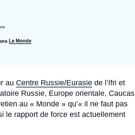
Ramses
Europe
R
S
Politique étrangère
Russie - Eurasie
D
T
ris
Podcast
Afrique du Nord et Moyen-Orient
Le Monde
dans
ur au
Centre Russie/Eurasie
de l'Ifri et
vatoire Russie, Europe orientale, Cauca
retien au « Monde » qu’« il ne faut pas
si le rapport de force est actuellement