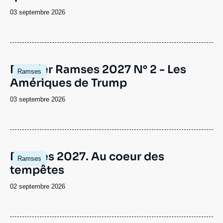
Date
03 septembre 2026
de
publication
Image
Dossier Ramses 2027 N° 2 - Les
Ramses
principale
Amériques de Trump
Date
03 septembre 2026
de
publication
Image
Ramses 2027. Au coeur des
Ramses
principale
tempêtes
Date
02 septembre 2026
de
publication