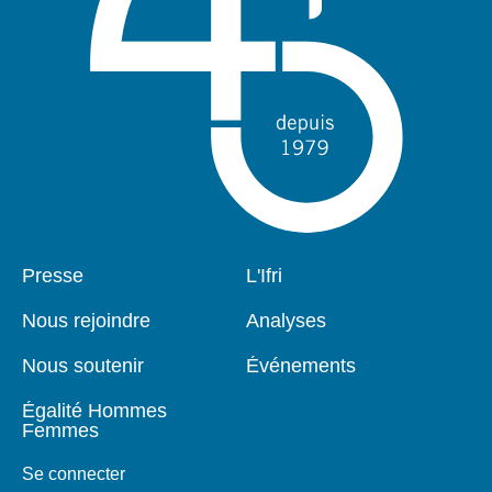
Pied
Presse
Navigation
L'Ifri
de
principale
page
Nous rejoindre
Analyses
Nous soutenir
Événements
Égalité Hommes
Femmes
Se connecter