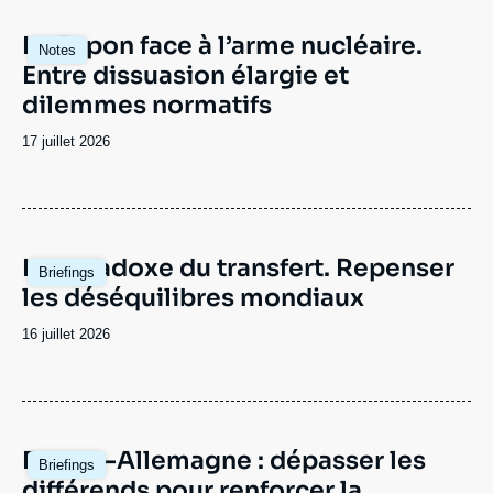
Image
Le Japon face à l’arme nucléaire.
Notes
principale
Entre dissuasion élargie et
dilemmes normatifs
Date
17 juillet 2026
de
publication
Image
Le paradoxe du transfert. Repenser
Briefings
principale
les déséquilibres mondiaux
Date
16 juillet 2026
de
publication
Image
France-Allemagne : dépasser les
Briefings
principale
différends pour renforcer la