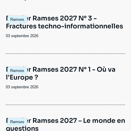
Se connecter
Image
Dossier Ramses 2027 N° 3 -
Nous soutenir
Ramses
principale
Fractures techno-informationnelles
Date
03 septembre 2026
de
publication
Image
Dossier Ramses 2027 N° 1 - Où va
Ramses
principale
l'Europe ?
Date
03 septembre 2026
de
publication
Image
Dossier Ramses 2027 – Le monde en
Ramses
principale
questions