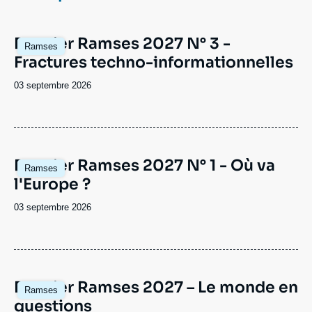
Se connecter
Image
Dossier Ramses 2027 N° 3 -
Nous soutenir
Ramses
principale
Fractures techno-informationnelles
Date
03 septembre 2026
de
publication
Image
Dossier Ramses 2027 N° 1 - Où va
Ramses
principale
l'Europe ?
Date
03 septembre 2026
de
publication
Image
Dossier Ramses 2027 – Le monde en
Ramses
principale
questions