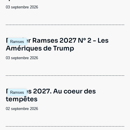
Date
03 septembre 2026
de
publication
Image
Dossier Ramses 2027 N° 2 - Les
Ramses
principale
Amériques de Trump
Date
03 septembre 2026
de
publication
Image
Ramses 2027. Au coeur des
Ramses
principale
tempêtes
Date
02 septembre 2026
de
publication