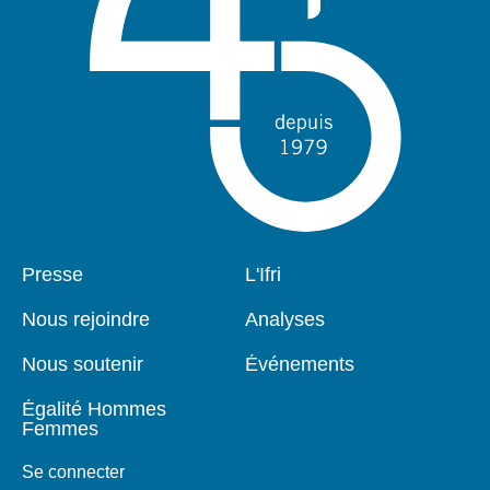
Pied
Presse
Navigation
L'Ifri
de
principale
page
Nous rejoindre
Analyses
Nous soutenir
Événements
Égalité Hommes
Femmes
Se connecter