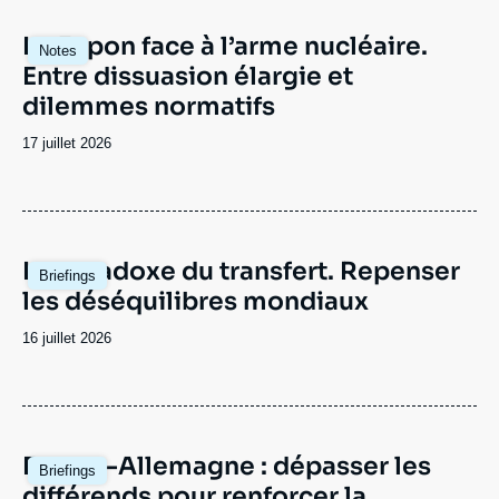
Image
Le Japon face à l’arme nucléaire.
Notes
principale
Entre dissuasion élargie et
dilemmes normatifs
Date
17 juillet 2026
de
publication
Image
Le paradoxe du transfert. Repenser
Briefings
principale
les déséquilibres mondiaux
Date
16 juillet 2026
de
publication
Image
France-Allemagne : dépasser les
Briefings
principale
différends pour renforcer la