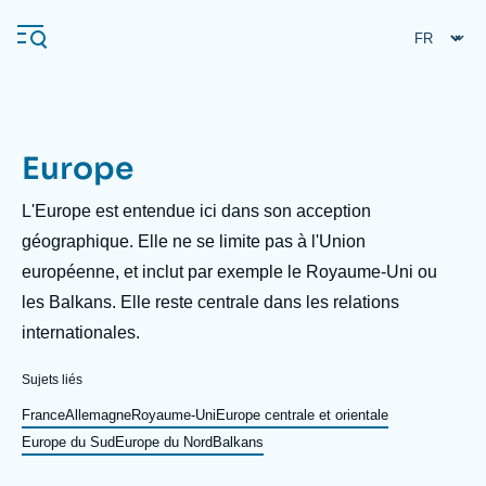
Aller
Panneau de gestion des cookies
au
contenu
principal
Europe
Navigation
principale
Description
L'Europe est entendue ici dans son acception
L'Ifri
géographique. Elle ne se limite pas à l'Union
européenne, et inclut par exemple le Royaume-Uni ou
les Balkans. Elle reste centrale dans les relations
Analyses
internationales.
À propos de l'Ifri
Recherches fréquentes
Sujets liés
Événements
L'Ifri en bref
Proche-Orient
France
Allemagne
Royaume-Uni
Europe centrale et orientale
Europe du Sud
Europe du Nord
Balkans