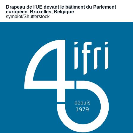
contexte de leurs activités. Il a couvert une large gamme de
Drapeau de l’UE devant le bâtiment du Parlement
thèmes relatifs au multilatéralisme, tel que le commerce
européen. Bruxelles, Belgique
international, la santé, les droits de l’homme et la migration, la
symbiot/Shutterstock
non-prolifération et le désarmement. Auparavant, le Cerfa avait
participé au dialogue d’avenir franco-allemand, co-piloté de
2007 à 2020 avec la Deutsche Gesellschaft für auswärtige
Politik (DGAP) et soutenu par la Fondation Robert Bosch, ou
encore le groupe Daniel Vernet (anciennement Groupe de
réflexion franco-allemand) qui avait été fondé en 2014 à
l’initiative de la Fondation Genshagen.