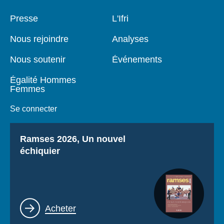
Pied
Presse
Navigation
L'Ifri
de
principale
page
Nous rejoindre
Analyses
Nous soutenir
Événements
Égalité Hommes
Femmes
Se connecter
Titre
Ramses 2026, Un nouvel
échiquier
Lien
Acheter